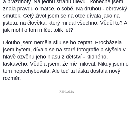
a prázdnoty. Na jednu stranu úlevu - konečně jsem
znala pravdu o matce, o sobě. Na druhou - obrovský
smutek. Celý život jsem se na otce dívala jako na
jistotu, na člověka, který mi dal všechno. Věděl to? A
jak mohl o tom mlčet tolik let?
Dlouho jsem neměla sílu se ho zeptat. Procházela
jsem bytem, dívala se na staré fotografie a slyšela v
hlavě ozvěnu jeho hlasu z dětství - klidného,
laskavého. Věděla jsem, že mě miloval. Nikdy jsem o
tom nepochybovala. Ale teď ta láska dostala nový
rozměr.
––––– REKLAMA –––––