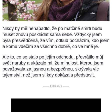
Nikdy by mě nenapadlo, že po matčině smrti budu
muset znovu poskládat sama sebe. Vždycky jsem
byla přesvědčená, že vím, odkud pocházím, kdo jsem
a komu vděčím za všechno dobré, co ve mně je.
Ale to, co se stalo po jejím odchodu, převrátilo můj
svět naruby a ukázalo mi, že minulost, kterou jsem
považovala za jasnou a bezpečnou, skrývala víc
tajemství, než jsem si kdy dokázala představit.
––––– REKLAMA –––––