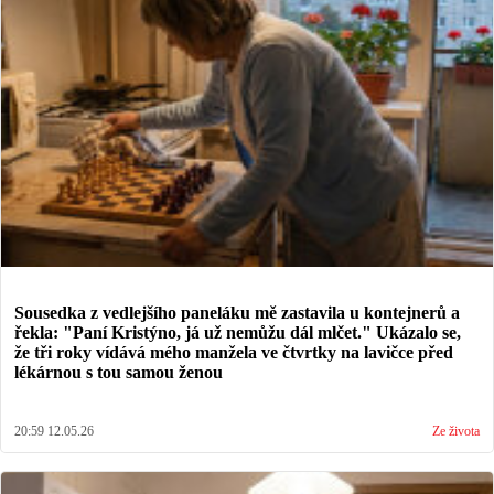
Sousedka z vedlejšího paneláku mě zastavila u kontejnerů a
řekla: "Paní Kristýno, já už nemůžu dál mlčet." Ukázalo se,
že tři roky vídává mého manžela ve čtvrtky na lavičce před
lékárnou s tou samou ženou
20:59 12.05.26
Ze života