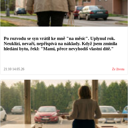
Po rozvodu se syn vrátil ke mně "na měsíc". Uplynul rok.
Neuklízí, nevaří, nepřispívá na náklady. Když jsem zmínila
hledání bytu, řekl: "Mami, přece nevyhodíš vlastní dítě."
21:10 14.05.26
Ze života