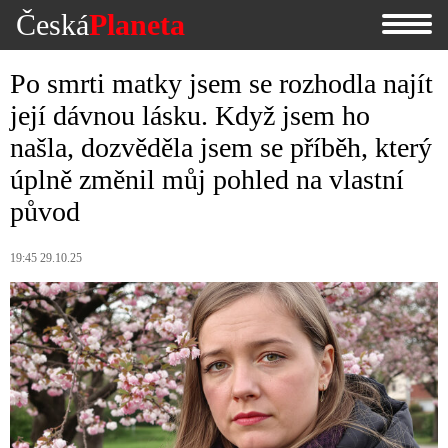
Česká
Planeta
Po smrti matky jsem se rozhodla najít
její dávnou lásku. Když jsem ho
našla, dozvěděla jsem se příběh, který
úplně změnil můj pohled na vlastní
původ
19:45 29.10.25