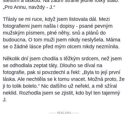
štěstím a láskou. Na zadní straně jedné fotky stálo:
„Pro Annu, navždy - J.“
Třásly se mi ruce, když jsem listovala dál. Mezi
fotografiemi jsem našla i dopisy - psané pevným
mužským písmem, plné něhy, snů a plánů do
budoucna. O tom muži jsem nikdy neslyšela. Máma
se o žádné lásce před mým otcem nikdy nezmínila.
Několik dní jsem chodila s těžkým srdcem, než jsem
se odhodlala zeptat táty. Dlouho se díval na
fotografie, pak si povzdechl a řekl: „Byla to její první
láska. Ale nechtěla se k tomu vracet. Možná proto, že
ji to tolik bolelo.“ Nic dalšího už neřekl, a mě sžíral
neklid. Rozhodla jsem se zjistit, kdo byl ten tajemný
J.
––––– REKLAMA –––––