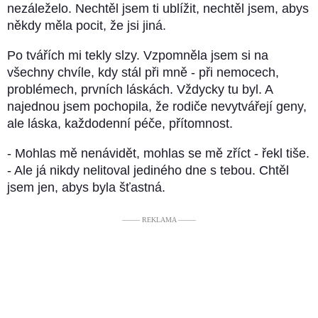
nezáleželo. Nechtěl jsem ti ublížit, nechtěl jsem, abys
někdy měla pocit, že jsi jiná.
Po tvářích mi tekly slzy. Vzpomněla jsem si na
všechny chvíle, kdy stál při mně - při nemocech,
problémech, prvních láskách. Vždycky tu byl. A
najednou jsem pochopila, že rodiče nevytvářejí geny,
ale láska, každodenní péče, přítomnost.
- Mohlas mě nenávidět, mohlas se mě zříct - řekl tiše.
- Ale já nikdy nelitoval jediného dne s tebou. Chtěl
jsem jen, abys byla šťastná.
––––– REKLAMA –––––