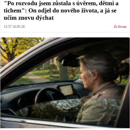
"Po rozvodu jsem zůstala s úvěrem, dětmi a
tichem": On odjel do nového života, a já se
učím znovu dýchat
12:57 16.05.26
Ze života