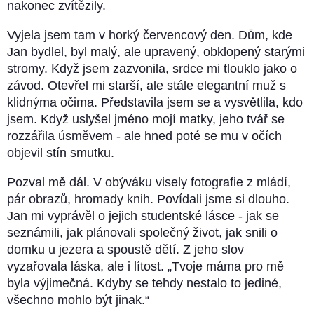
nakonec zvítězily.
Vyjela jsem tam v horký červencový den. Dům, kde
Jan bydlel, byl malý, ale upravený, obklopený starými
stromy. Když jsem zazvonila, srdce mi tlouklo jako o
závod. Otevřel mi starší, ale stále elegantní muž s
klidnýma očima. Představila jsem se a vysvětlila, kdo
jsem. Když uslyšel jméno mojí matky, jeho tvář se
rozzářila úsměvem - ale hned poté se mu v očích
objevil stín smutku.
Pozval mě dál. V obýváku visely fotografie z mládí,
pár obrazů, hromady knih. Povídali jsme si dlouho.
Jan mi vyprávěl o jejich studentské lásce - jak se
seznámili, jak plánovali společný život, jak snili o
domku u jezera a spoustě dětí. Z jeho slov
vyzařovala láska, ale i lítost. „Tvoje máma pro mě
byla výjimečná. Kdyby se tehdy nestalo to jediné,
všechno mohlo být jinak.“