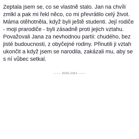
Zeptala jsem se, co se vlastně stalo. Jan na chvíli
zmlkl a pak mi řekl něco, co mi převrátilo celý život.
Máma otěhotněla, když byli ještě studenti. Její rodiče
- moji prarodiče - byli zásadně proti jejich vztahu.
Považovali Jana za nevhodnou partii: chudého, bez
jisté budoucnosti, z obyčejné rodiny. Přinutili ji vztah
ukončit a když jsem se narodila, zakázali mu, aby se
s ní vůbec setkal.
––––– REKLAMA –––––