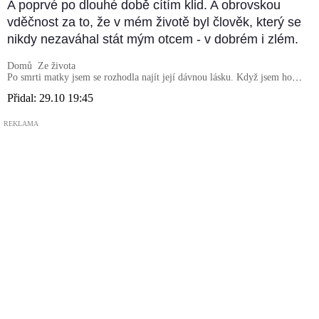
A poprvé po dlouhé době cítím klid. A obrovskou
vděčnost za to, že v mém životě byl člověk, který se
nikdy nezaváhal stát mým otcem - v dobrém i zlém.
Domů
Ze života
Po smrti matky jsem se rozhodla najít její dávnou lásku. Když jsem ho
našla, dozvěděla jsem se příběh, který úplně změnil můj pohled na vlastní
Přidal:
29.10 19:45
původ
REKLAMA