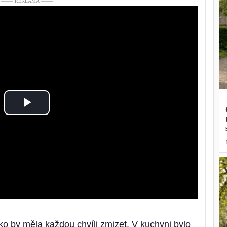
––––– REKLAMA –––––
Play
Video
––––––––––
jako by měla každou chvíli zmizet. V kuchyni bylo