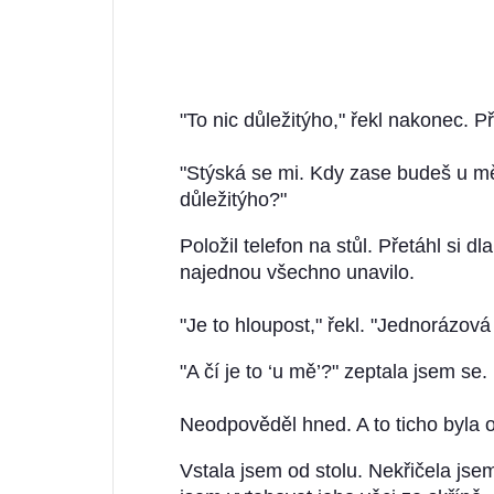
"To nic důležitýho," řekl nakonec. Pří
"Stýská se mi. Kdy zase budeš u mě
důležitýho?"
Položil telefon na stůl. Přetáhl si d
najednou všechno unavilo.
"Je to hloupost," řekl. "Jednorázová
"A čí je to ‘u mě’?" zeptala jsem se.
Neodpověděl hned. A to ticho byla 
Vstala jsem od stolu. Nekřičela jse