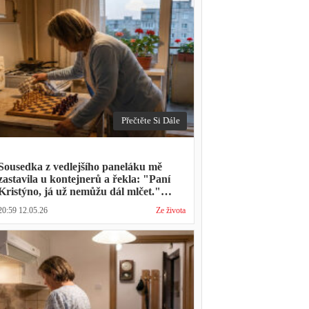
Přečtěte Si Dále
Sousedka z vedlejšího paneláku mě
zastavila u kontejnerů a řekla: "Paní
Kristýno, já už nemůžu dál mlčet."
Ukázalo se, že tři roky vídává mého
20:59 12.05.26
Ze života
manžela ve čtvrtky na lavičce před
lékárnou s tou samou ženou