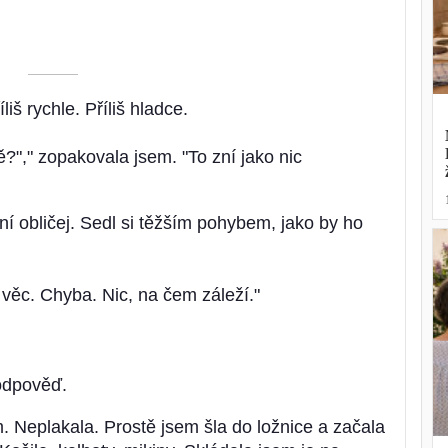
––––––––––
liš rychle. Příliš hladce.
?"," zopakovala jsem. "To zní jako nic
laní obličej. Sedl si těžším pohybem, jako by ho
 věc. Chyba. Nic, na čem záleží."
odpověď.
m. Neplakala. Prostě jsem šla do ložnice a začala