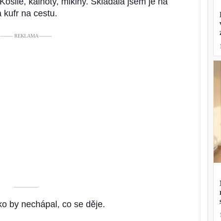
Košile, kalhoty, mikiny. Skládala jsem je na
a kufr na cestu.
––––– REKLAMA –––––
––––––––––
ko by nechápal, co se děje.