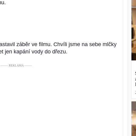
hu.
stavil záběr ve filmu. Chvíli jsme na sebe mlčky
šet jen kapání vody do dřezu.
––––– REKLAMA –––––