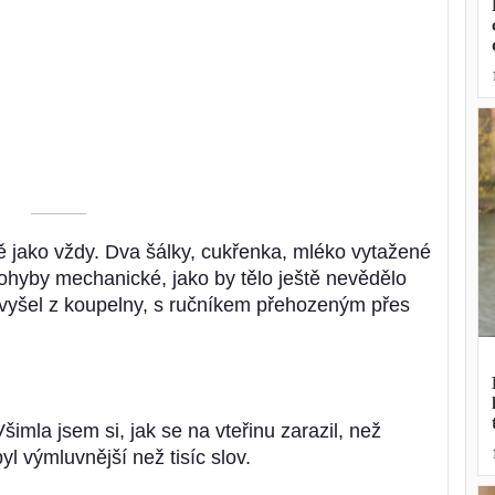
––––––––––
ě jako vždy. Dva šálky, cukřenka, mléko vytažené
pohyby mechanické, jako by tělo ještě nevědělo
 vyšel z koupelny, s ručníkem přehozeným přes
Všimla jsem si, jak se na vteřinu zarazil, než
yl výmluvnější než tisíc slov.