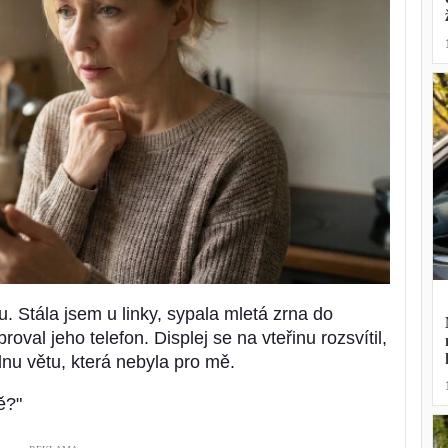
u. Stála jsem u linky, sypala mletá zrna do
oval jeho telefon. Displej se na vteřinu rozsvítil,
dnu větu, která nebyla pro mě.
ě?"