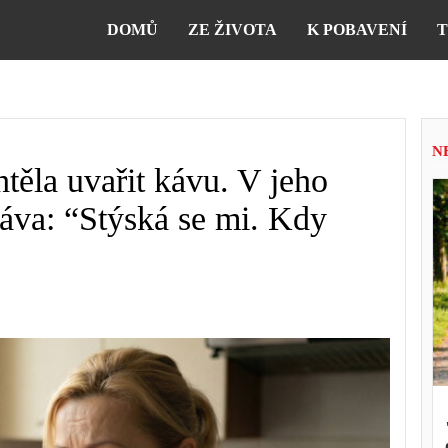
DOMŮ
ZE ŽIVOTA
K POBAVENÍ
T
N
těla uvařit kávu. V jeho
ráva: “Stýská se mi. Kdy