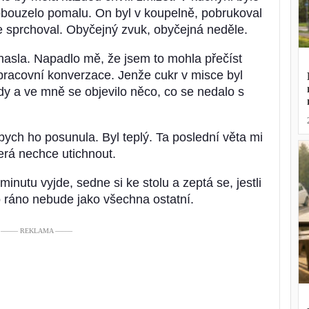
obouzelo pomalu. On byl v koupelně, pobrukoval
e sprchoval. Obyčejný zvuk, obyčejná neděle.
hasla. Napadlo mě, že jsem to mohla přečíst
k pracovní konverzace. Jenže cukr v misce byl
dy a ve mně se objevilo něco, co se nedalo s
abych ho posunula. Byl teplý. Ta poslední věta mi
erá nechce utichnout.
nutu vyjde, sedne si ke stolu a zeptá se, jestli
to ráno nebude jako všechna ostatní.
––––– REKLAMA –––––