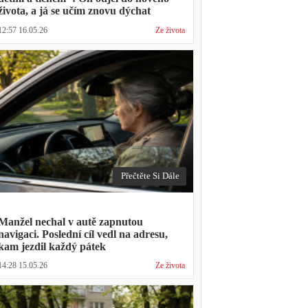
života, a já se učím znovu dýchat
12:57 16.05.26
Ze života
Přečtěte Si Dále
Manžel nechal v autě zapnutou
navigaci. Poslední cíl vedl na adresu,
kam jezdil každý pátek
14:28 15.05.26
Ze života