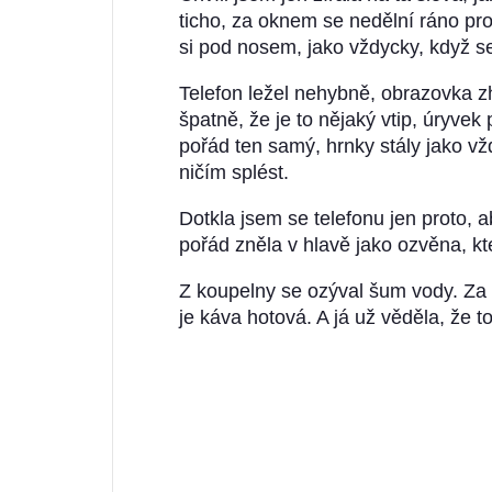
ticho, za oknem se nedělní ráno pr
si pod nosem, jako vždycky, když s
Telefon ležel nehybně, obrazovka z
špatně, že je to nějaký vtip, úryve
pořád ten samý, hrnky stály jako vž
ničím splést.
Dotkla jsem se telefonu jen proto, 
pořád zněla v hlavě jako ozvěna, kt
Z koupelny se ozýval šum vody. Za mi
je káva hotová. A já už věděla, že 