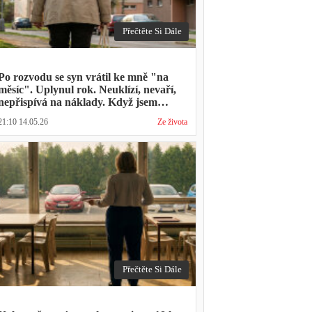
Přečtěte Si Dále
Po rozvodu se syn vrátil ke mně "na
měsíc". Uplynul rok. Neuklízí, nevaří,
nepřispívá na náklady. Když jsem
zmínila hledání bytu, řekl: "Mami,
21:10 14.05.26
Ze života
přece nevyhodíš vlastní dítě."
Přečtěte Si Dále