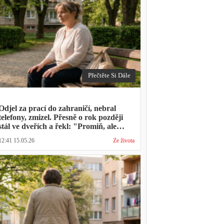
Přečtěte Si Dále
Odjel za prací do zahraničí, nebral
telefony, zmizel. Přesně o rok později
stál ve dveřích a řekl: "Promiň, ale
musíš mě vyslechnout"
12:41 15.05.26
Ze života