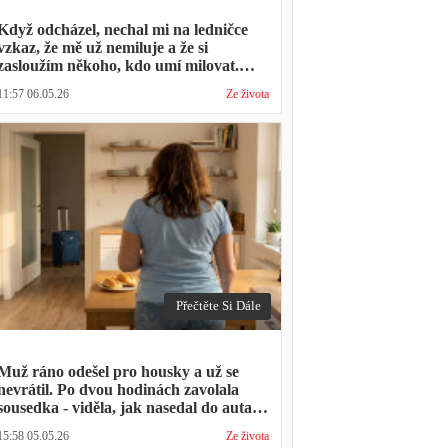
Když odcházel, nechal mi na ledničce
vzkaz, že mě už nemiluje a že si
zasloužím někoho, kdo umí milovat.
Minulý týden zavolal s prosbou, jestli by
11:57 06.05.26
Ze života
mohl přijít na nedělní oběd, protože ta
druhá ho vyhodila a nemá kde strávit
svátky
Přečtěte Si Dále
Muž ráno odešel pro housky a už se
nevrátil. Po dvou hodinách zavolala
sousedka - viděla, jak nasedal do auta s
kufrem, který jsem mu sama minulý
15:58 05.05.26
Ze života
týden pomáhala balit na služební cestu