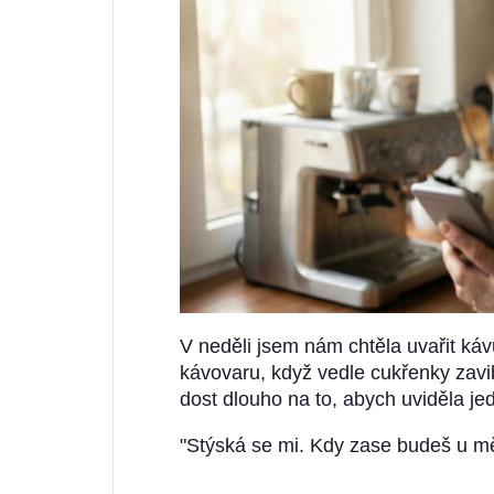
V neděli jsem nám chtěla uvařit káv
kávovaru, když vedle cukřenky zavibr
dost dlouho na to, abych uviděla je
"Stýská se mi. Kdy zase budeš u m