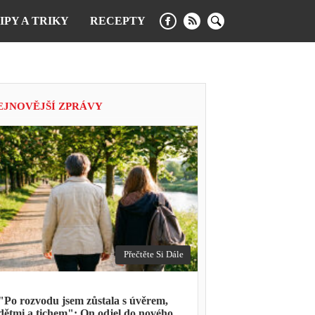
IPY A TRIKY
RECEPTY
EJNOVĚJŠÍ ZPRÁVY
Přečtěte Si Dále
"Po rozvodu jsem zůstala s úvěrem,
dětmi a tichem": On odjel do nového