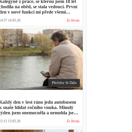
Kolegyně z práce, se kterou jsem 18 let
chodila na oběd, se stala vedoucí. První
den v nové funkci mi přede všemi
vytkla, že mám moc dlouhou přestávku.
14:57 14.05.26
Ze života
Přestávka trvala stejně jako vždycky
Přečtěte Si Dále
Každý den v šest ráno jedu autobusem
k snaše hlídat ročního vnuka. Minulý
týden jsem onemocněla a nemohla jsem
přijít. Syn napsal: "Museli jsme si vzít
15:11 13.05.26
Ze života
den volna. Víš, kolik nás to stálo?"