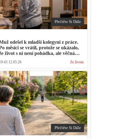
Přečtěte Si Dále
Muž odešel k mladší kolegyni z práce.
Po měsíci se vrátil, protože se ukázalo,
že život s ní není pohádka, ale věčná
párty a žádný oběd
19:43 12.05.26
Ze života
Přečtěte Si Dále