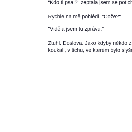
"Kdo ti psal?" zeptala jsem se potic
Rychle na mě pohlédl. "Cože?"
"Viděla jsem tu zprávu."
Ztuhl. Doslova. Jako kdyby někdo za
koukali, v tichu, ve kterém bylo sly