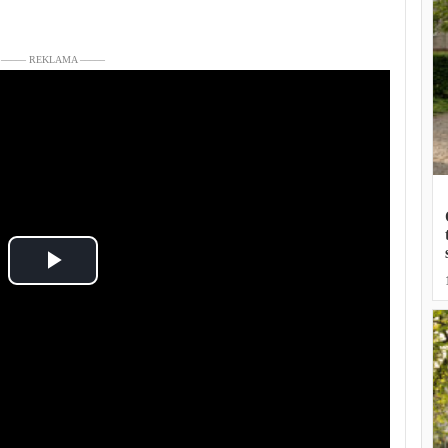
––––– REKLAMA –––––
Play
Video