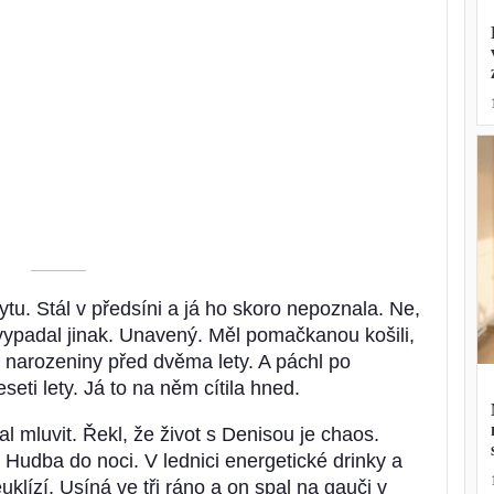
––––––––––
ytu. Stál v předsíni a já ho skoro nepoznala. Ne,
vypadal jinak. Unavený. Měl pomačkanou košili,
narozeniny před dvěma lety. A páchl po
seti lety. Já to na něm cítila hned.
l mluvit. Řekl, že život s Denisou je chaos.
 Hudba do noci. V lednici energetické drinky a
klízí. Usíná ve tři ráno a on spal na gauči v