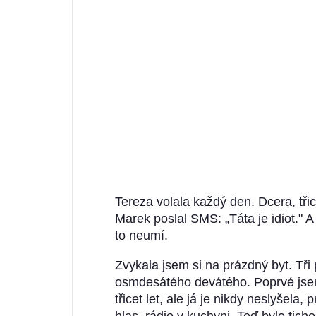
Tereza volala každý den. Dcera, třic
Marek poslal SMS: „Táta je idiot."
to neumí.
Zvykala jsem si na prázdný byt. Tři
osmdesátého devátého. Poprvé jsem 
třicet let, ale já je nikdy neslyšela