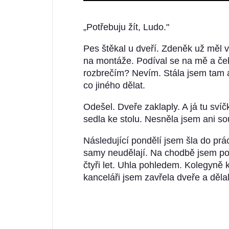
„Potřebuju žít, Ludo."
Pes štěkal u dveří. Zdeněk už měl v 
na montáže. Podíval se na mě a ček
rozbrečím? Nevím. Stála jsem tam a
co jiného dělat.
Odešel. Dveře zaklaply. A já tu svíč
sedla ke stolu. Nesněla jsem ani so
Následující pondělí jsem šla do pr
samy neudělají. Na chodbě jsem potk
čtyři let. Uhla pohledem. Kolegyně 
kanceláři jsem zavřela dveře a děla