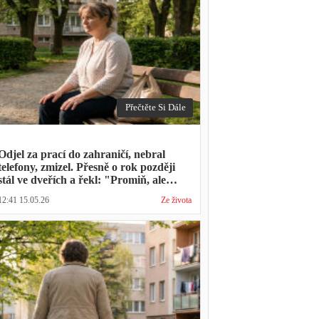
Přečtěte Si Dále
Odjel za prací do zahraničí, nebral
telefony, zmizel. Přesně o rok později
stál ve dveřích a řekl: "Promiň, ale
musíš mě vyslechnout"
12:41 15.05.26
Ze života