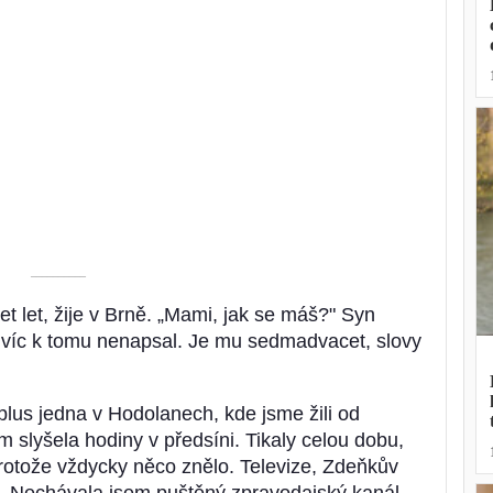
––––––––––
et let, žije v Brně. „Mami, jak se máš?" Syn
 A víc k tomu nenapsal. Je mu sedmadvacet, slovy
 plus jedna v Hodolanech, kde jsme žili od
slyšela hodiny v předsíni. Tikaly celou dobu,
, protože vždycky něco znělo. Televize, Zdeňkův