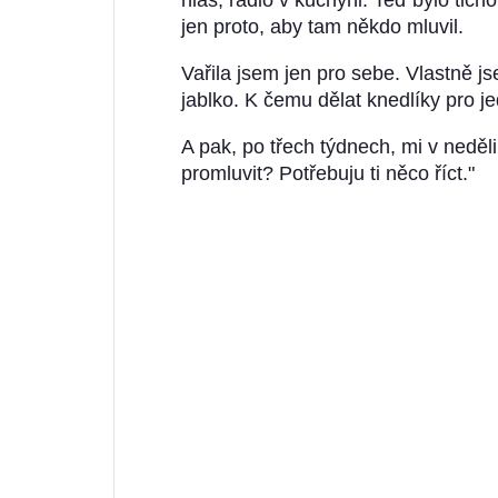
hlas, rádio v kuchyni. Teď bylo tic
jen proto, aby tam někdo mluvil.
Vařila jsem jen pro sebe. Vlastně j
jablko. K čemu dělat knedlíky pro 
A pak, po třech týdnech, mi v neděl
promluvit? Potřebuju ti něco říct."