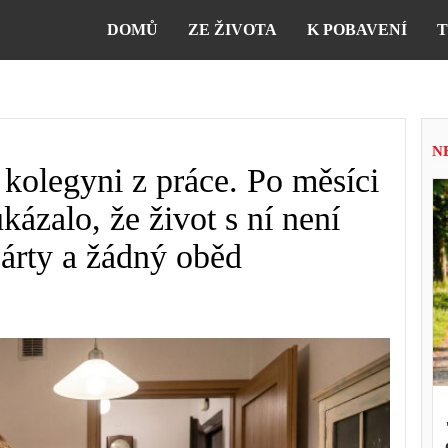
DOMŮ
ZE ŽIVOTA
K POBAVENÍ
T
N
kolegyni z práce. Po měsíci
ukázalo, že život s ní není
árty a žádný oběd