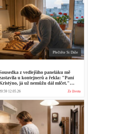
Přečtěte Si Dále
Sousedka z vedlejšího paneláku mě
zastavila u kontejnerů a řekla: "Paní
Kristýno, já už nemůžu dál mlčet."
Ukázalo se, že tři roky vídává mého
20:59 12.05.26
Ze života
manžela ve čtvrtky na lavičce před
lékárnou s tou samou ženou