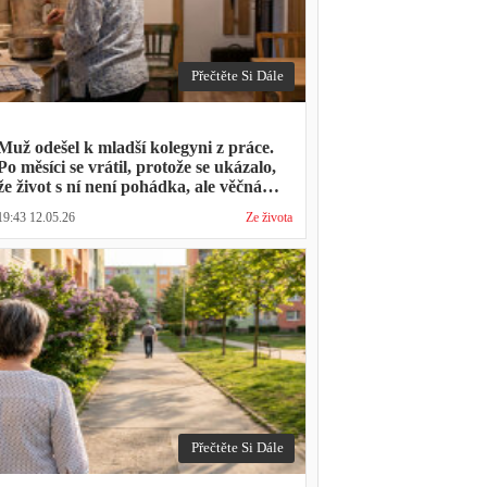
Přečtěte Si Dále
Muž odešel k mladší kolegyni z práce.
Po měsíci se vrátil, protože se ukázalo,
že život s ní není pohádka, ale věčná
párty a žádný oběd
19:43 12.05.26
Ze života
Přečtěte Si Dále