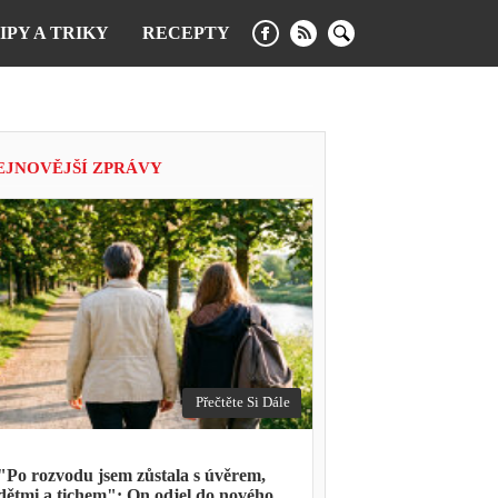
IPY A TRIKY
RECEPTY
EJNOVĚJŠÍ ZPRÁVY
Přečtěte Si Dále
"Po rozvodu jsem zůstala s úvěrem,
dětmi a tichem": On odjel do nového