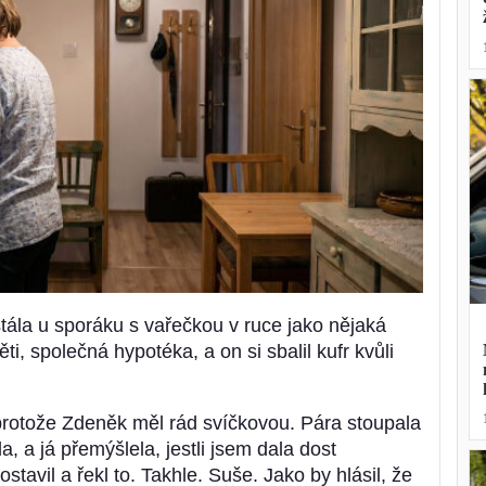
stála u sporáku s vařečkou v ruce jako nějaká
ěti, společná hypotéka, a on si sbalil kufr kvůli
 protože Zdeněk měl rád svíčkovou. Pára stoupala
a, a já přemýšlela, jestli jsem dala dost
tavil a řekl to. Takhle. Suše. Jako by hlásil, že