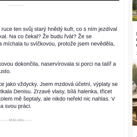
––––––––––
ruce ten svůj starý hnědý kufr, co s ním jezdíval
al. Na co čekal? Že budu řvát? Že se
 míchala tu svíčkovou, protože jsem nevěděla,
kovou dokončila, naservírovala si porci na talíř a
usto.
áce jako vždycky. Jsem mzdová účetní, výplaty se
ala Denisu. Zrzavé vlasy, bílá halenka, třicet
kolem mě šeptaly, ale nikdo neřekl nic nahlas. V
la svou práci.
––––– REKLAMA –––––