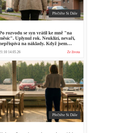
Přečtěte Si Dále
Po rozvodu se syn vrátil ke mně "na
měsíc". Uplynul rok. Neuklízí, nevaří,
nepřispívá na náklady. Když jsem
zmínila hledání bytu, řekl: "Mami,
21:10 14.05.26
Ze života
přece nevyhodíš vlastní dítě."
Přečtěte Si Dále