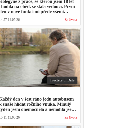
Kolegyně z práce, se kterou jsem 18 let
chodila na oběd, se stala vedoucí. První
den v nové funkci mi přede všemi
vytkla, že mám moc dlouhou přestávku.
14:57 14.05.26
Ze života
Přestávka trvala stejně jako vždycky
Přečtěte Si Dále
Každý den v šest ráno jedu autobusem
k snaše hlídat ročního vnuka. Minulý
týden jsem onemocněla a nemohla jsem
přijít. Syn napsal: "Museli jsme si vzít
15:11 13.05.26
Ze života
den volna. Víš, kolik nás to stálo?"