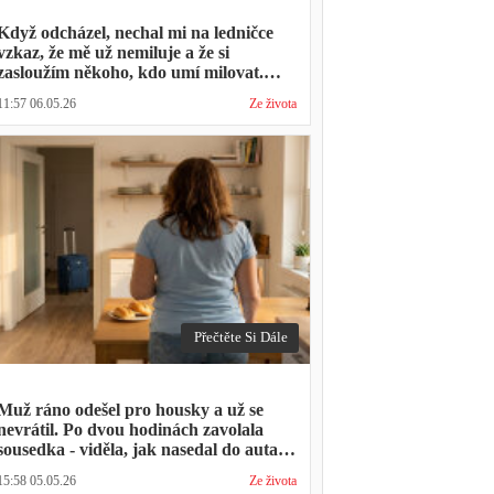
Když odcházel, nechal mi na ledničce
vzkaz, že mě už nemiluje a že si
zasloužím někoho, kdo umí milovat.
Minulý týden zavolal s prosbou, jestli by
11:57 06.05.26
Ze života
mohl přijít na nedělní oběd, protože ta
druhá ho vyhodila a nemá kde strávit
svátky
Přečtěte Si Dále
Muž ráno odešel pro housky a už se
nevrátil. Po dvou hodinách zavolala
sousedka - viděla, jak nasedal do auta s
kufrem, který jsem mu sama minulý
15:58 05.05.26
Ze života
týden pomáhala balit na služební cestu