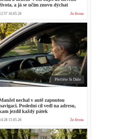
života, a já se učím znovu dýchat
12:57 16.05.26
Ze života
Přečtěte Si Dále
Manžel nechal v autě zapnutou
navigaci. Poslední cíl vedl na adresu,
kam jezdil každý pátek
14:28 15.05.26
Ze života