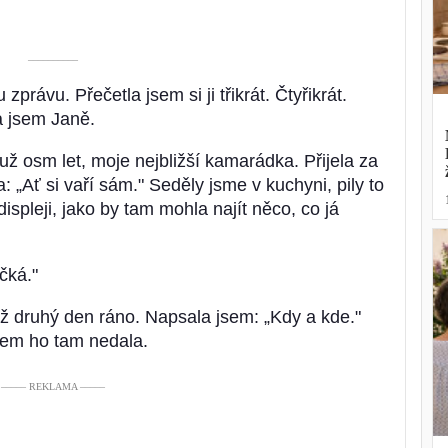
––––––––––
zprávu. Přečetla jsem si ji třikrát. Čtyřikrát.
a jsem Janě.
už osm let, moje nejbližší kamarádka. Přijela za
a: „Ať si vaří sám." Seděly jsme v kuchyni, pily to
displeji, jako by tam mohla najít něco, co já
čká."
ž druhý den ráno. Napsala jsem: „Kdy a kde."
sem ho tam nedala.
––––– REKLAMA –––––