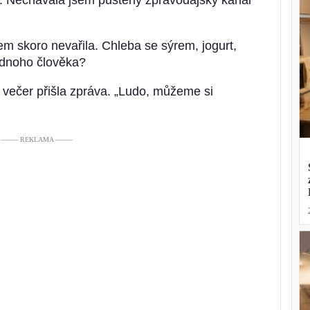
ho. Nechávala jsem puštěný zpravodajský kanál
sem skoro nevařila. Chleba se sýrem, jogurt,
jednoho člověka?
i večer přišla zpráva. „Ludo, můžeme si
––––– REKLAMA –––––