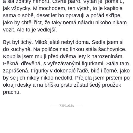
a šla zpátky nahoru. Čtvrté patro. Výtah jel pomalu,
jak vždycky. Mimochodem, ten výtah, to je kapitola
sama o sobě, deset let ho opravují a pořád skřípe,
jako by chtěl říct, že taky nemá náladu nikoho nikam
vozit. Ale to je vedlejší.
Byt byl tichý. Miloš ještě nebyl doma. Sedla jsem si
do kuchyně. Na poličce nad linkou stála šachovnice.
Koupila jsem mu ji před dvěma lety k narozeninám.
Pěkná, dřevěná, s vyřezávanými figurkami. Stála tam
zaprášená. Figurky v dokonalé řadě, bílé i černé, jako
by se jich nikdy nikdo nedotkl. Přejela jsem prstem po
okraji desky a na bříšku prstu zůstal šedý proužek
prachu.
––––– REKLAMA –––––