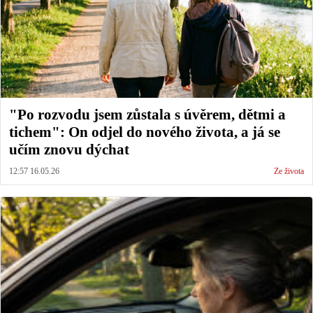
"Po rozvodu jsem zůstala s úvěrem, dětmi a
tichem": On odjel do nového života, a já se
učím znovu dýchat
12:57 16.05.26
Ze života