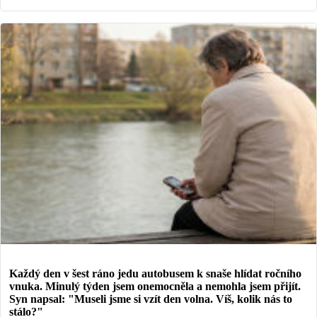
Každý den v šest ráno jedu autobusem k snaše hlídat ročního
vnuka. Minulý týden jsem onemocněla a nemohla jsem přijít.
Syn napsal: "Museli jsme si vzít den volna. Víš, kolik nás to
stálo?"