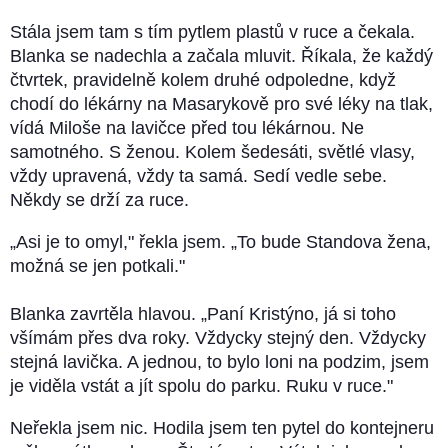
Stála jsem tam s tím pytlem plastů v ruce a čekala.
Blanka se nadechla a začala mluvit. Říkala, že každý
čtvrtek, pravidelně kolem druhé odpoledne, když
chodí do lékárny na Masarykově pro své léky na tlak,
vídá Miloše na lavičce před tou lékárnou. Ne
samotného. S ženou. Kolem šedesáti, světlé vlasy,
vždy upravená, vždy ta samá. Sedí vedle sebe.
Někdy se drží za ruce.
„Asi je to omyl," řekla jsem. „To bude Standova žena,
možná se jen potkali."
Blanka zavrtěla hlavou. „Paní Kristýno, já si toho
všímám přes dva roky. Vždycky stejný den. Vždycky
stejná lavička. A jednou, to bylo loni na podzim, jsem
je viděla vstát a jít spolu do parku. Ruku v ruce."
Neřekla jsem nic. Hodila jsem ten pytel do kontejneru