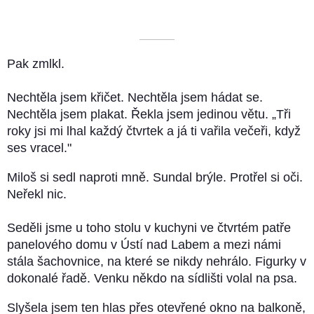
––––––––––
Pak zmlkl.
Nechtěla jsem křičet. Nechtěla jsem hádat se.
Nechtěla jsem plakat. Řekla jsem jedinou větu. „Tři
roky jsi mi lhal každý čtvrtek a já ti vařila večeři, když
ses vracel."
Miloš si sedl naproti mně. Sundal brýle. Protřel si oči.
Neřekl nic.
Seděli jsme u toho stolu v kuchyni ve čtvrtém patře
panelového domu v Ústí nad Labem a mezi námi
stála šachovnice, na které se nikdy nehrálo. Figurky v
dokonalé řadě. Venku někdo na sídlišti volal na psa.
Slyšela jsem ten hlas přes otevřené okno na balkoně,