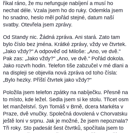
říkal ráno, že mu nefunguje nabíjení a musí ho
nechat déle. Vzala jsem ho do ruky. Odemkla jsem
ho snadno, heslo měl pořád stejné, datum naší
svatby. Otevřela jsem zprávy.
Od Standy nic. Žádná zpráva. Ani stará. Zato tam
bylo číslo bez jména. Krátké zprávy, vždy ve čtvrtek.
„Jako vždy?" A odpověď od Miloše: „Ano, ve dvě."
Pak zas: „Jako vždy?" „Ano, ve dvě." Pořád dokola.
Jako rozvrh hodin. Telefon tiše zabzučel v mé dlani a
na displeji se objevila nová zpráva od toho čísla:
„Bylo hezky. Příští čtvrtek jako vždy?"
Položila jsem telefon zpátky na nabíječku. Přesně na
to místo, kde ležel. Sedla jsem si ke stolu. Třicet osm
let manželství. Syn Tomáš v Brně, dcera Markéta v
Praze, dvě vnučky. Společná dovolená v Chorvatsku
ještě loni v srpnu. Jak je možné, že jsem nepoznala?
Tři roky. Sto padesát šest čtvrtků, spočítala jsem to