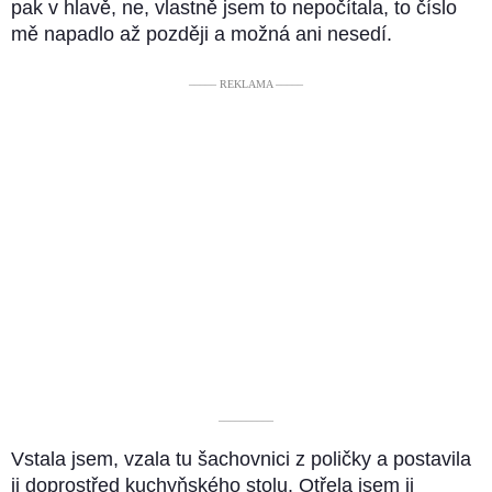
pak v hlavě, ne, vlastně jsem to nepočítala, to číslo
mě napadlo až později a možná ani nesedí.
––––– REKLAMA –––––
––––––––––
Vstala jsem, vzala tu šachovnici z poličky a postavila
ji doprostřed kuchyňského stolu. Otřela jsem ji