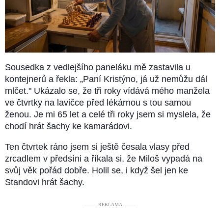
Sousedka z vedlejšího paneláku mě zastavila u
kontejnerů a řekla: „Paní Kristýno, já už nemůžu dál
mlčet." Ukázalo se, že tři roky vídává mého manžela
ve čtvrtky na lavičce před lékárnou s tou samou
ženou. Je mi 65 let a celé tři roky jsem si myslela, že
chodí hrát šachy ke kamarádovi.
Ten čtvrtek ráno jsem si ještě česala vlasy před
zrcadlem v předsíni a říkala si, že Miloš vypadá na
svůj věk pořád dobře. Holil se, i když šel jen ke
Standovi hrát šachy.
––––– REKLAMA –––––