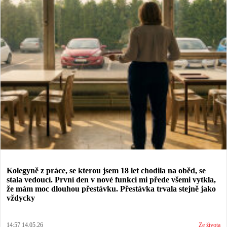
Kolegyně z práce, se kterou jsem 18 let chodila na oběd, se
stala vedoucí. První den v nové funkci mi přede všemi vytkla,
že mám moc dlouhou přestávku. Přestávka trvala stejně jako
vždycky
14:57 14.05.26
Ze života