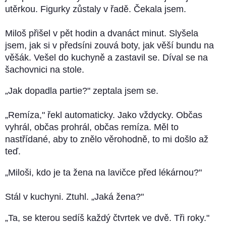
utěrkou. Figurky zůstaly v řadě. Čekala jsem.
Miloš přišel v pět hodin a dvanáct minut. Slyšela
jsem, jak si v předsíni zouvá boty, jak věší bundu na
věšák. Vešel do kuchyně a zastavil se. Díval se na
šachovnici na stole.
„Jak dopadla partie?" zeptala jsem se.
„Remíza," řekl automaticky. Jako vždycky. Občas
vyhrál, občas prohrál, občas remíza. Měl to
nastřídané, aby to znělo věrohodně, to mi došlo až
teď.
„Miloši, kdo je ta žena na lavičce před lékárnou?"
Stál v kuchyni. Ztuhl. „Jaká žena?"
„Ta, se kterou sedíš každý čtvrtek ve dvě. Tři roky."