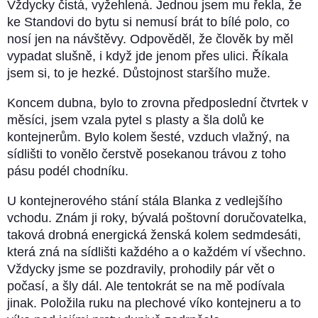
Vždycky čistá, vyžehlená. Jednou jsem mu řekla, že
ke Standovi do bytu si nemusí brát to bílé polo, co
nosí jen na návštěvy. Odpověděl, že člověk by měl
vypadat slušně, i když jde jenom přes ulici. Říkala
jsem si, to je hezké. Důstojnost staršího muže.
Koncem dubna, bylo to zrovna předposlední čtvrtek v
měsíci, jsem vzala pytel s plasty a šla dolů ke
kontejnerům. Bylo kolem šesté, vzduch vlažný, na
sídlišti to vonělo čerstvě posekanou trávou z toho
pásu podél chodníku.
U kontejnerového stání stála Blanka z vedlejšího
vchodu. Znám ji roky, bývalá poštovní doručovatelka,
taková drobná energická ženská kolem sedmdesáti,
která zná na sídlišti každého a o každém ví všechno.
Vždycky jsme se pozdravily, prohodily pár vět o
počasí, a šly dál. Ale tentokrát se na mě podívala
jinak. Položila ruku na plechové víko kontejneru a to