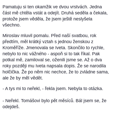
Pamatuju si ten okamžik ve dvou vrstvách. Jedna
část mě chtěla vstát a odejít. Druhá seděla a čekala,
protože jsem věděla, že jsem ještě neslyšela
všechno.
Miroslav mluvil pomalu. Před naší svatbou, rok
předtím, měl krátký vztah s jednou ženskou z
Kroměříže. Jmenovala se Iveta. Skončilo to rychle,
nebylo to nic vážného - aspoň si to tak říkal. Pak
potkal mě, zamiloval se, oženili jsme se. Až o dva
roky později mu Iveta napsala dopis. Že se narodila
holčička. Že po něm nic nechce, že to zvládne sama,
ale že by měl vědět.
- A tys mi to neřekl, - řekla jsem. Nebyla to otázka.
- Neřekl. Tomášovi bylo pět měsíců. Bál jsem se, že
odejdeš.