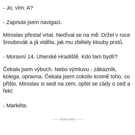
- Jo, vím. A?
- Zapnula jsem navigaci.
Miroslav přestal vrtat. Nedíval se na mě. Držel v ruce
šroubovák a já viděla, jak mu zbělely klouby prstů.
- Moravní 14. Uherské Hradiště. Kdo tam bydlí?
Čekala jsem výbuch. Nebo výmluvu - zákazník,
kolega, opravna. Čekala jsem cokoliv kromě toho, co
přišlo. Miroslav si sedl na zem, opřel se zády o zeď a
řekl:
- Markéta.
––––– REKLAMA –––––