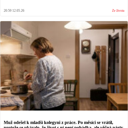
20:59 12.05.26
Ze života
Muž odešel k mladší kolegyni z práce. Po měsíci se vrátil,
protože se ukázalo, že život s ní není pohádka, ale věčná párty