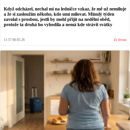
Když odcházel, nechal mi na ledničce vzkaz, že mě už nemiluje
a že si zasloužím někoho, kdo umí milovat. Minulý týden
zavolal s prosbou, jestli by mohl přijít na nedělní oběd,
protože ta druhá ho vyhodila a nemá kde strávit svátky
11:57 06.05.26
Ze života