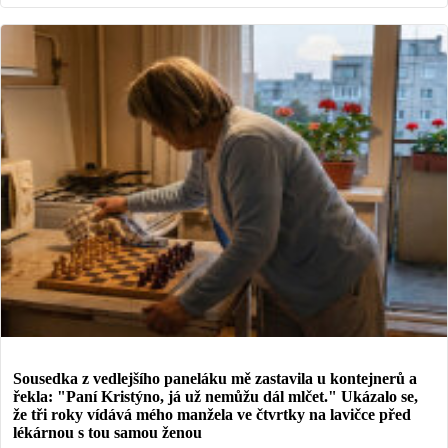
Sousedka z vedlejšího paneláku mě zastavila u kontejnerů a
řekla: "Paní Kristýno, já už nemůžu dál mlčet." Ukázalo se,
že tři roky vídává mého manžela ve čtvrtky na lavičce před
lékárnou s tou samou ženou