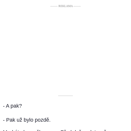
––––– REKLAMA –––––
––––––––––
- A pak?
- Pak už bylo pozdě.