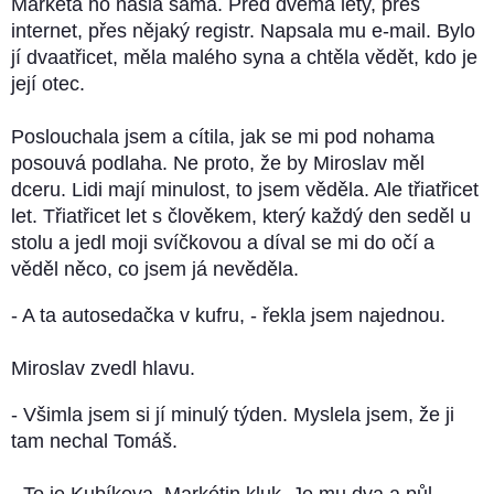
Markéta ho našla sama. Před dvěma lety, přes
internet, přes nějaký registr. Napsala mu e-mail. Bylo
jí dvaatřicet, měla malého syna a chtěla vědět, kdo je
její otec.
Poslouchala jsem a cítila, jak se mi pod nohama
posouvá podlaha. Ne proto, že by Miroslav měl
dceru. Lidi mají minulost, to jsem věděla. Ale třiatřicet
let. Třiatřicet let s člověkem, který každý den seděl u
stolu a jedl moji svíčkovou a díval se mi do očí a
věděl něco, co jsem já nevěděla.
- A ta autosedačka v kufru, - řekla jsem najednou.
Miroslav zvedl hlavu.
- Všimla jsem si jí minulý týden. Myslela jsem, že ji
tam nechal Tomáš.
- To je Kubíkova. Markétin kluk. Je mu dva a půl.