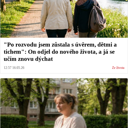
"Po rozvodu jsem zůstala s úvěrem, dětmi a
tichem": On odjel do nového života, a já se
učím znovu dýchat
12:57 16.05.26
Ze života