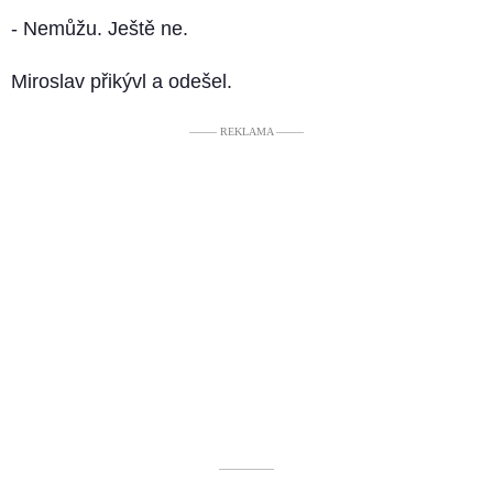
- Nemůžu. Ještě ne.
Miroslav přikývl a odešel.
––––– REKLAMA –––––
––––––––––