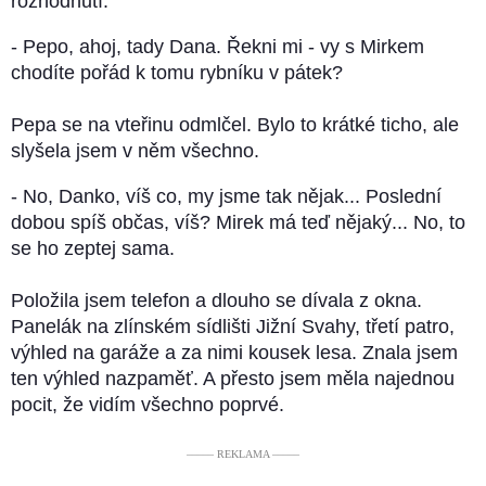
rozhodnutí.
- Pepo, ahoj, tady Dana. Řekni mi - vy s Mirkem
chodíte pořád k tomu rybníku v pátek?
Pepa se na vteřinu odmlčel. Bylo to krátké ticho, ale
slyšela jsem v něm všechno.
- No, Danko, víš co, my jsme tak nějak... Poslední
dobou spíš občas, víš? Mirek má teď nějaký... No, to
se ho zeptej sama.
Položila jsem telefon a dlouho se dívala z okna.
Panelák na zlínském sídlišti Jižní Svahy, třetí patro,
výhled na garáže a za nimi kousek lesa. Znala jsem
ten výhled nazpaměť. A přesto jsem měla najednou
pocit, že vidím všechno poprvé.
––––– REKLAMA –––––