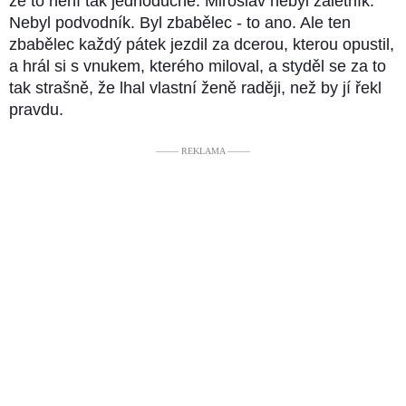
že to není tak jednoduché. Miroslav nebyl záletník.
Nebyl podvodník. Byl zbabělec - to ano. Ale ten
zbabělec každý pátek jezdil za dcerou, kterou opustil,
a hrál si s vnukem, kterého miloval, a styděl se za to
tak strašně, že lhal vlastní ženě raději, než by jí řekl
pravdu.
––––– REKLAMA –––––