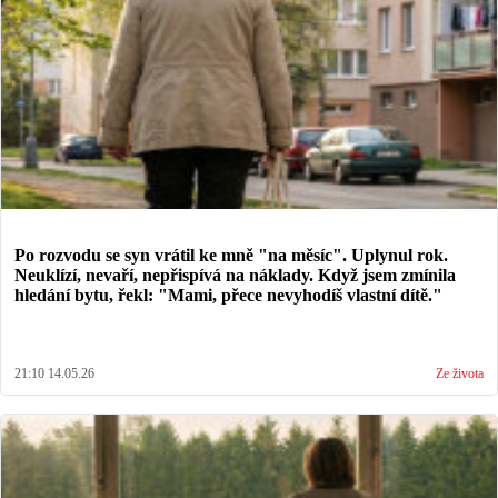
Po rozvodu se syn vrátil ke mně "na měsíc". Uplynul rok.
Neuklízí, nevaří, nepřispívá na náklady. Když jsem zmínila
hledání bytu, řekl: "Mami, přece nevyhodíš vlastní dítě."
21:10 14.05.26
Ze života