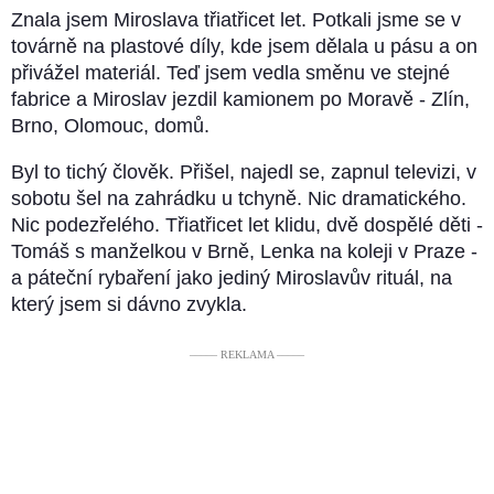
Znala jsem Miroslava třiatřicet let. Potkali jsme se v
továrně na plastové díly, kde jsem dělala u pásu a on
přivážel materiál. Teď jsem vedla směnu ve stejné
fabrice a Miroslav jezdil kamionem po Moravě - Zlín,
Brno, Olomouc, domů.
Byl to tichý člověk. Přišel, najedl se, zapnul televizi, v
sobotu šel na zahrádku u tchyně. Nic dramatického.
Nic podezřelého. Třiatřicet let klidu, dvě dospělé děti -
Tomáš s manželkou v Brně, Lenka na koleji v Praze -
a páteční rybaření jako jediný Miroslavův rituál, na
který jsem si dávno zvykla.
––––– REKLAMA –––––