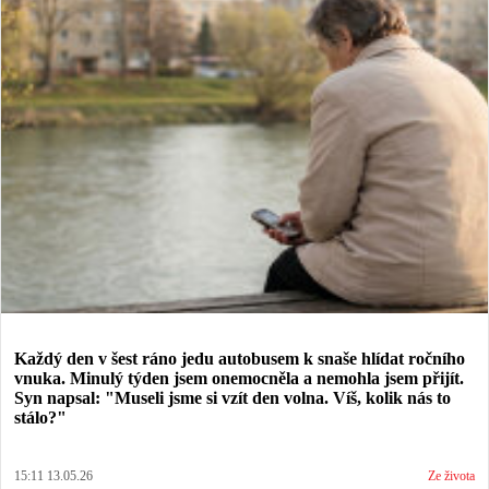
Každý den v šest ráno jedu autobusem k snaše hlídat ročního
vnuka. Minulý týden jsem onemocněla a nemohla jsem přijít.
Syn napsal: "Museli jsme si vzít den volna. Víš, kolik nás to
stálo?"
15:11 13.05.26
Ze života