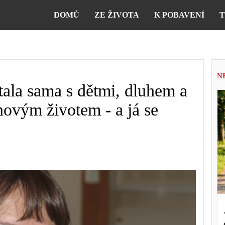
DOMŮ
ZE ŽIVOTA
K POBAVENÍ
T
N
tala sama s dětmi, dluhem a
novým životem - a já se