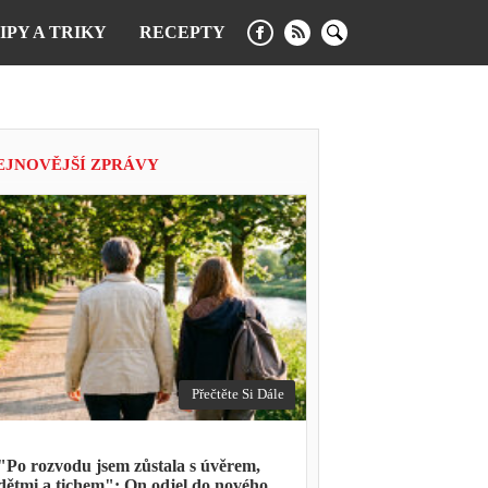
IPY A TRIKY
RECEPTY
EJNOVĚJŠÍ ZPRÁVY
Přečtěte Si Dále
"Po rozvodu jsem zůstala s úvěrem,
dětmi a tichem": On odjel do nového