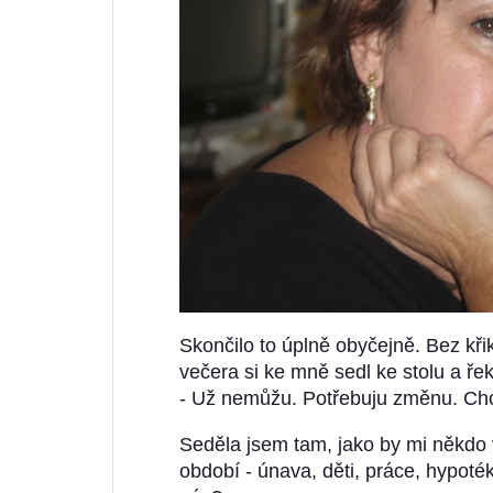
Skončilo to úplně obyčejně. Bez kři
večera si ke mně sedl ke stolu a řek
- Už nemůžu. Potřebuju změnu. Chci 
Seděla jsem tam, jako by mi někdo 
období - únava, děti, práce, hypoték