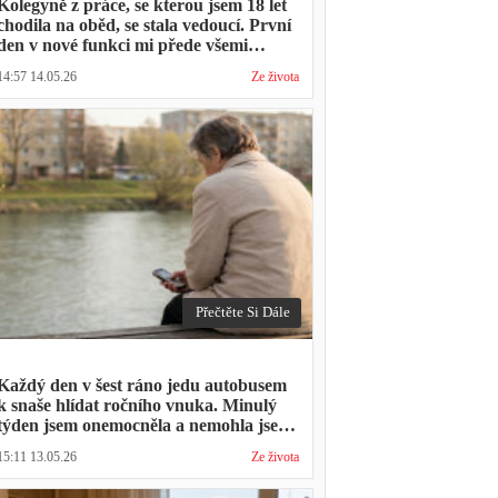
Kolegyně z práce, se kterou jsem 18 let
chodila na oběd, se stala vedoucí. První
den v nové funkci mi přede všemi
vytkla, že mám moc dlouhou přestávku.
14:57 14.05.26
Ze života
Přestávka trvala stejně jako vždycky
Přečtěte Si Dále
Každý den v šest ráno jedu autobusem
k snaše hlídat ročního vnuka. Minulý
týden jsem onemocněla a nemohla jsem
přijít. Syn napsal: "Museli jsme si vzít
15:11 13.05.26
Ze života
den volna. Víš, kolik nás to stálo?"