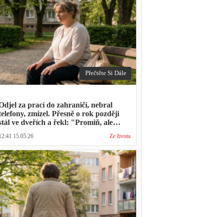
Přečtěte Si Dále
Odjel za prací do zahraničí, nebral
telefony, zmizel. Přesně o rok později
stál ve dveřích a řekl: "Promiň, ale
musíš mě vyslechnout"
12:41 15.05.26
Ze života