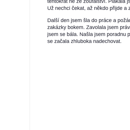
tentokrát ne ze zoufalství. Plakala 
Už nechci čekat, až někdo přijde a
Další den jsem šla do práce a požá
zakázky bokem. Zavolala jsem právn
jsem se bála. Našla jsem poradnu p
se začala zhluboka nadechovat.