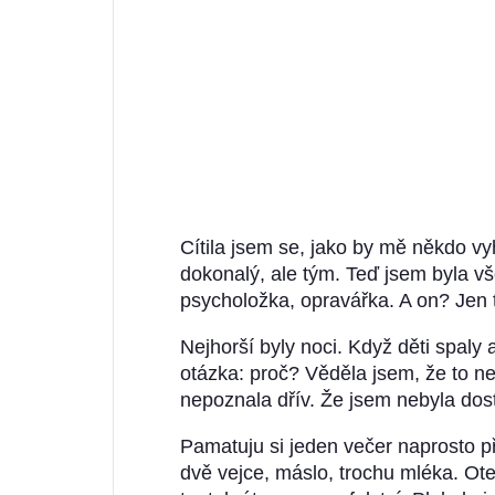
Cítila jsem se, jako by mě někdo vyh
dokonalý, ale tým. Teď jsem byla vš
psycholožka, opravářka. A on? Jen 
Nejhorší byly noci. Když děti spaly a
otázka: proč? Věděla jsem, že to neb
nepoznala dřív. Že jsem nebyla dost 
Pamatuju si jeden večer naprosto př
dvě vejce, máslo, trochu mléka. Ote