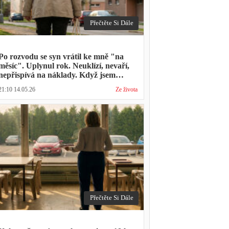
Přečtěte Si Dále
Po rozvodu se syn vrátil ke mně "na
měsíc". Uplynul rok. Neuklízí, nevaří,
nepřispívá na náklady. Když jsem
zmínila hledání bytu, řekl: "Mami,
21:10 14.05.26
Ze života
přece nevyhodíš vlastní dítě."
Přečtěte Si Dále