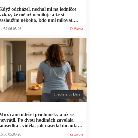
Když odcházel, nechal mi na ledničce
vzkaz, že mě už nemiluje a že si
zasloužím někoho, kdo umí milovat.
Minulý týden zavolal s prosbou, jestli by
11:57 06.05.26
Ze života
mohl přijít na nedělní oběd, protože ta
druhá ho vyhodila a nemá kde strávit
svátky
Přečtěte Si Dále
Muž ráno odešel pro housky a už se
nevrátil. Po dvou hodinách zavolala
sousedka - viděla, jak nasedal do auta s
kufrem, který jsem mu sama minulý
15:58 05.05.26
Ze života
týden pomáhala balit na služební cestu