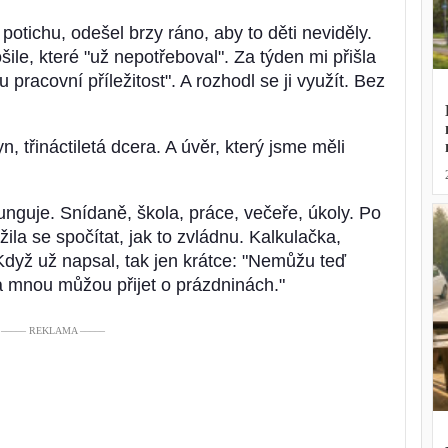
 potichu, odešel brzy ráno, aby to děti neviděly.
šile, které "už nepotřeboval". Za týden mi přišla
u pracovní příležitost". A rozhodl se ji využít. Bez
, třináctiletá dcera. A úvěr, který jsme měli
nguje. Snídaně, škola, práce, večeře, úkoly. Po
ila se spočítat, jak to zvládnu. Kalkulačka,
dyž už napsal, tak jen krátce: "Nemůžu teď
a mnou můžou přijet o prázdninách."
––––– REKLAMA –––––