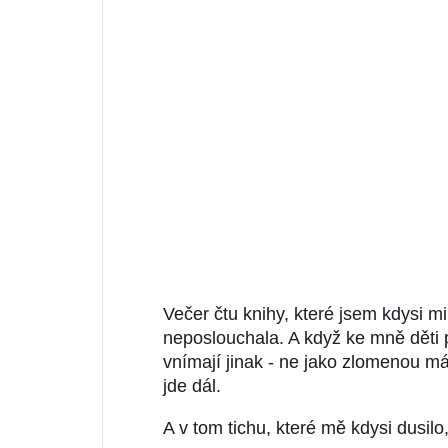
Večer čtu knihy, které jsem kdysi m
neposlouchala. A když ke mně děti p
vnímají jinak - ne jako zlomenou má
jde dál.
A v tom tichu, které mě kdysi dusilo