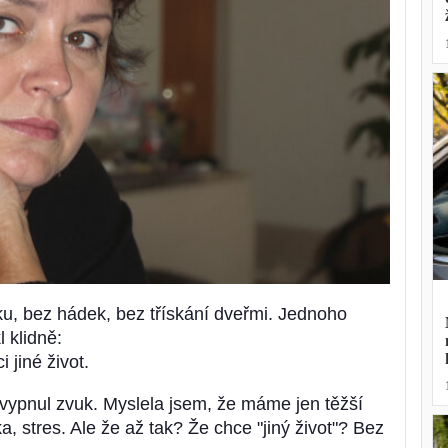
ku, bez hádek, bez třískání dveřmi. Jednoho
l klidně:
jiné život.
vypnul zvuk. Myslela jsem, že máme jen těžší
a, stres. Ale že až tak? Že chce "jiný život"? Bez