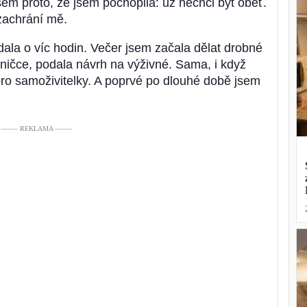
jsem proto, že jsem pochopila: už nechci být oběť.
 zachrání mě.
dala o víc hodin. Večer jsem začala dělat drobné
ičce, podala návrh na výživné. Sama, i když
ro samoživitelky. A poprvé po dlouhé době jsem
––––– REKLAMA –––––