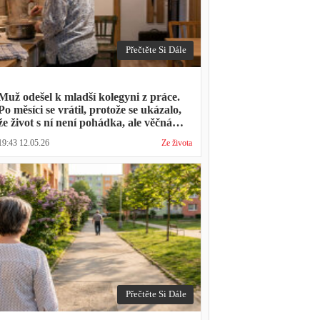
Přečtěte Si Dále
Muž odešel k mladší kolegyni z práce.
Po měsíci se vrátil, protože se ukázalo,
že život s ní není pohádka, ale věčná
párty a žádný oběd
19:43 12.05.26
Ze života
Přečtěte Si Dále