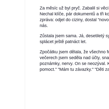
Za měsíc už byl pryč. Zabalil si věci
Nechal klíče, pár dokumentů a tři ko
zpráva: odjel do ciziny, dostal "novo
nás.
Zůstala jsem sama. Já, desetiletý syn
splácet ještě patnáct let.
Zpočátku jsem dělala, že všechno fu
večerech jsem seděla nad účty, snaž
poznámky, nervy. On se neozýval. K
pomoct." "Mám tu závazky." "Děti z