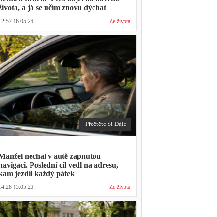
života, a já se učím znovu dýchat
12:57 16.05.26
Ze života
Přečtěte Si Dále
Manžel nechal v autě zapnutou
navigaci. Poslední cíl vedl na adresu,
kam jezdil každý pátek
14:28 15.05.26
Ze života