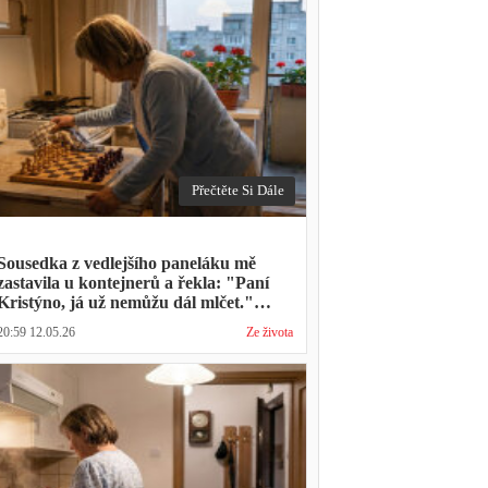
Přečtěte Si Dále
Sousedka z vedlejšího paneláku mě
zastavila u kontejnerů a řekla: "Paní
Kristýno, já už nemůžu dál mlčet."
Ukázalo se, že tři roky vídává mého
20:59 12.05.26
Ze života
manžela ve čtvrtky na lavičce před
lékárnou s tou samou ženou