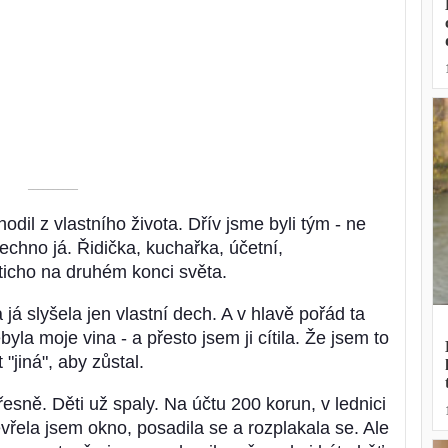
––––––––––
odil z vlastního života. Dřív jsme byli tým - ne
echno já. Řidička, kuchařka, účetní,
ticho na druhém konci světa.
 já slyšela jen vlastní dech. A v hlavě pořád ta
yla moje vina - a přesto jsem ji cítila. Že jsem to
"jiná", aby zůstal.
esně. Děti už spaly. Na účtu 200 korun, v lednici
vřela jsem okno, posadila se a rozplakala se. Ale