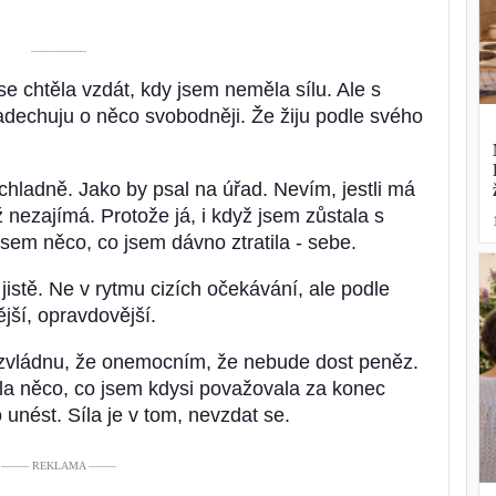
––––––––––
se chtěla vzdát, kdy jsem neměla sílu. Ale s
adechuju o něco svobodněji. Že žiju podle svého
chladně. Jako by psal na úřad. Nevím, jestli má
 nezajímá. Protože já, i když jsem zůstala s
jsem něco, co jsem dávno ztratila - sebe.
istě. Ne v rytmu cizích očekávání, ale podle
jší, opravdovější.
zvládnu, že onemocním, že nebude dost peněz.
ila něco, co jsem kdysi považovala za konec
 unést. Síla je v tom, nevzdat se.
––––– REKLAMA –––––