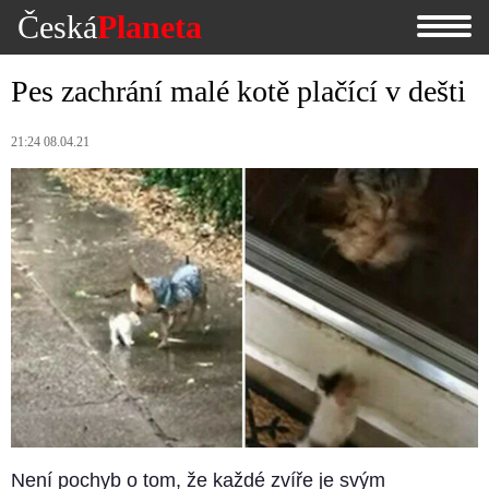
Česká
Planeta
Pes zachrání malé kotě plačící v dešti
21:24 08.04.21
Není pochyb o tom, že každé zvíře je svým