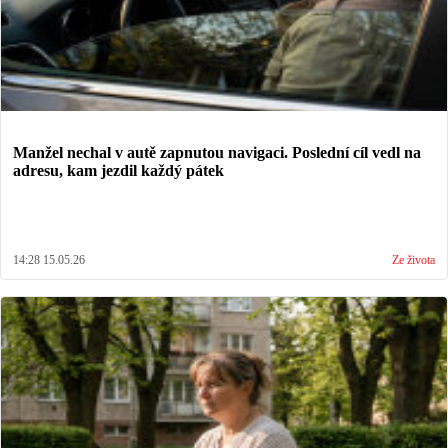
Manžel nechal v autě zapnutou navigaci. Poslední cíl vedl na
adresu, kam jezdil každý pátek
14:28 15.05.26
Ze života