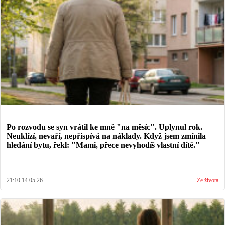
Po rozvodu se syn vrátil ke mně "na měsíc". Uplynul rok.
Neuklízí, nevaří, nepřispívá na náklady. Když jsem zmínila
hledání bytu, řekl: "Mami, přece nevyhodíš vlastní dítě."
21:10 14.05.26
Ze života