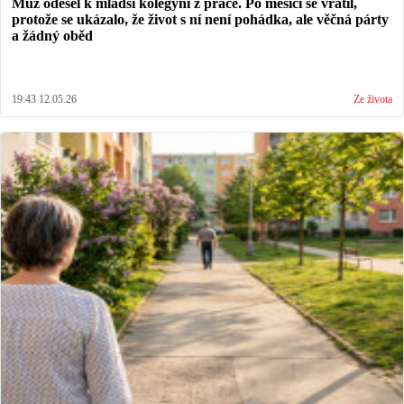
Muž odešel k mladší kolegyni z práce. Po měsíci se vrátil,
protože se ukázalo, že život s ní není pohádka, ale věčná párty
a žádný oběd
19:43 12.05.26
Ze života