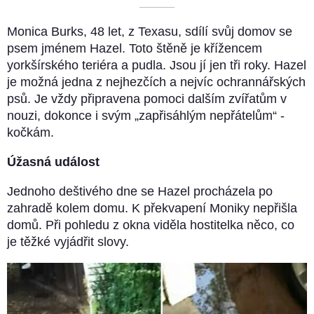
––––––––––
Monica Burks, 48 ​​let, z Texasu, sdílí svůj domov se
psem jménem Hazel. Toto štěně je křížencem
yorkšírského teriéra a pudla. Jsou jí jen tři roky. Hazel
je možná jedna z nejhezčích a nejvíc ochrannářských
psů. Je vždy připravena pomoci dalším zvířatům v
nouzi, dokonce i svým „zapřisáhlým nepřátelům“ -
kočkám.
Úžasná událost
Jednoho deštivého dne se Hazel procházela po
zahradě kolem domu. K překvapení Moniky nepřišla
domů. Při pohledu z okna viděla hostitelka něco, co
je těžké vyjádřit slovy.