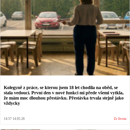
Kolegyně z práce, se kterou jsem 18 let chodila na oběd, se
stala vedoucí. První den v nové funkci mi přede všemi vytkla,
že mám moc dlouhou přestávku. Přestávka trvala stejně jako
vždycky
14:57 14.05.26
Ze života