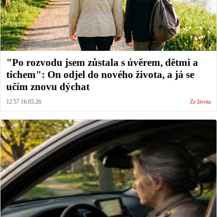
"Po rozvodu jsem zůstala s úvěrem, dětmi a
tichem": On odjel do nového života, a já se
učím znovu dýchat
12:57 16.05.26
Ze života