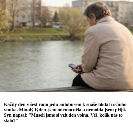
Každý den v šest ráno jedu autobusem k snaše hlídat ročního
vnuka. Minulý týden jsem onemocněla a nemohla jsem přijít.
Syn napsal: "Museli jsme si vzít den volna. Víš, kolik nás to
stálo?"