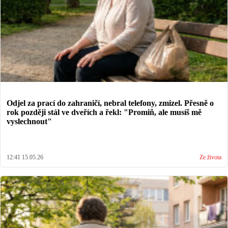
Odjel za prací do zahraničí, nebral telefony, zmizel. Přesně o
rok později stál ve dveřích a řekl: "Promiň, ale musíš mě
vyslechnout"
12:41 15.05.26
Ze života