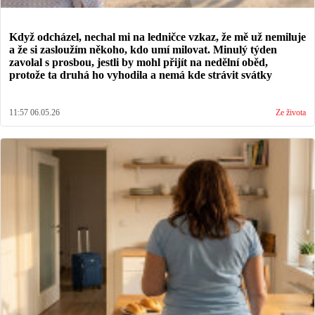
Když odcházel, nechal mi na ledničce vzkaz, že mě už nemiluje
a že si zasloužím někoho, kdo umí milovat. Minulý týden
zavolal s prosbou, jestli by mohl přijít na nedělní oběd,
protože ta druhá ho vyhodila a nemá kde strávit svátky
11:57 06.05.26
Ze života