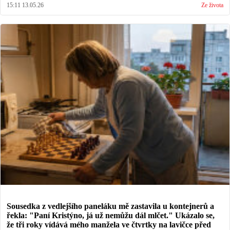
15:11 13.05.26
Ze života
Sousedka z vedlejšího paneláku mě zastavila u kontejnerů a
řekla: "Paní Kristýno, já už nemůžu dál mlčet." Ukázalo se,
že tři roky vídává mého manžela ve čtvrtky na lavičce před