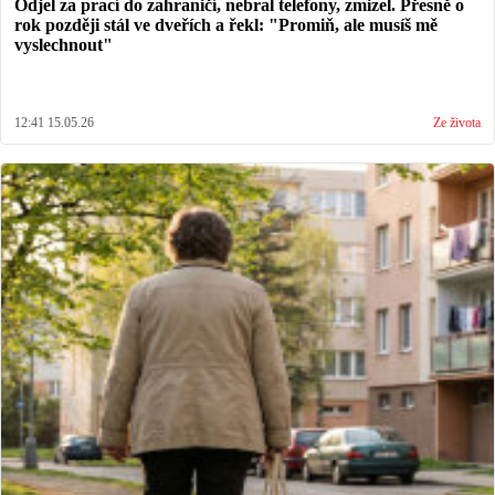
Odjel za prací do zahraničí, nebral telefony, zmizel. Přesně o
rok později stál ve dveřích a řekl: "Promiň, ale musíš mě
vyslechnout"
12:41 15.05.26
Ze života