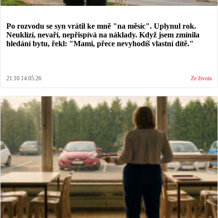
Po rozvodu se syn vrátil ke mně "na měsíc". Uplynul rok.
Neuklízí, nevaří, nepřispívá na náklady. Když jsem zmínila
hledání bytu, řekl: "Mami, přece nevyhodíš vlastní dítě."
21:10 14.05.26
Ze života