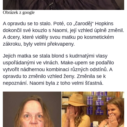
Obrázek z google
A opravdu se to stalo. Poté, co „čaroděj“ Hopkins
dokončil své kouzlo s Naomi, její vzhled úplně změnil.
A dcery, které viděly svou matku po kosmetickém
zákroku, byly velmi překvapeny.
Jejich matka se stala blond s kudrnatými vlasy
uspořádanými ve vlnách. Make-upem se podařilo
vytvořit nádhernou kombinaci různých odstínů. A
opravdu to změnilo vzhled ženy. Změnila se k
nepoznání. Naomi byla z toho velmi šťastná.