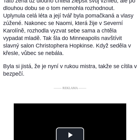
Tato žena už dlouho chtěla zlepšit svůj vzhled, ale po
dlouhou dobu se o tom nemohla rozhodnout.
Uplynula celá léta a její tvář byla pomačkaná a vlasy
zúžené. Nakonec se Naomi, která žije v Severní
Karolíně, rozhodla vyzvat sebe sama a chtěla
vypadat mladě. Tak šla do Minneapolis navštívit
slavný salon Christophera Hopkinse. Když seděla v
křesle, vůbec se nebála.
Byla si jistá, že je nyní v rukou mistra, takže se cítila v
bezpečí.
––––– REKLAMA –––––