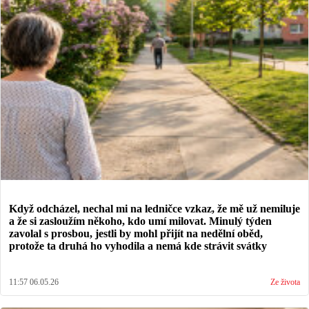
Když odcházel, nechal mi na ledničce vzkaz, že mě už nemiluje
a že si zasloužím někoho, kdo umí milovat. Minulý týden
zavolal s prosbou, jestli by mohl přijít na nedělní oběd,
protože ta druhá ho vyhodila a nemá kde strávit svátky
11:57 06.05.26
Ze života