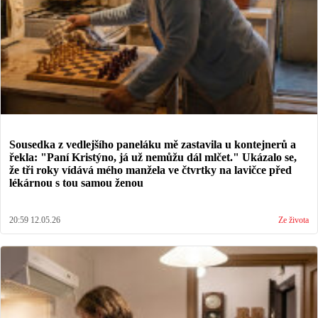
Sousedka z vedlejšího paneláku mě zastavila u kontejnerů a
řekla: "Paní Kristýno, já už nemůžu dál mlčet." Ukázalo se,
že tři roky vídává mého manžela ve čtvrtky na lavičce před
lékárnou s tou samou ženou
20:59 12.05.26
Ze života