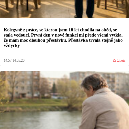
Kolegyně z práce, se kterou jsem 18 let chodila na oběd, se
stala vedoucí. První den v nové funkci mi přede všemi vytkla,
že mám moc dlouhou přestávku. Přestávka trvala stejně jako
vždycky
14:57 14.05.26
Ze života