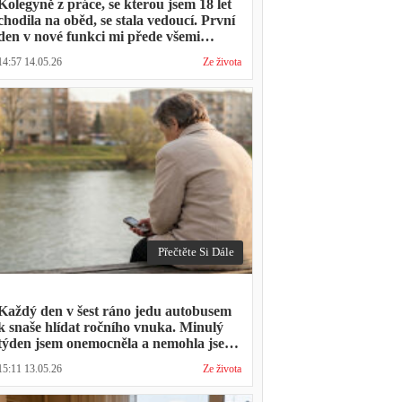
Kolegyně z práce, se kterou jsem 18 let
chodila na oběd, se stala vedoucí. První
den v nové funkci mi přede všemi
vytkla, že mám moc dlouhou přestávku.
14:57 14.05.26
Ze života
Přestávka trvala stejně jako vždycky
Přečtěte Si Dále
Každý den v šest ráno jedu autobusem
k snaše hlídat ročního vnuka. Minulý
týden jsem onemocněla a nemohla jsem
přijít. Syn napsal: "Museli jsme si vzít
15:11 13.05.26
Ze života
den volna. Víš, kolik nás to stálo?"