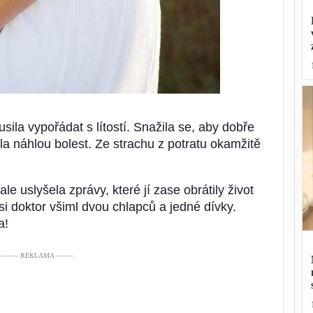
ila vypořádat s lítostí. Snažila se, aby dobře
ila náhlou bolest. Ze strachu z potratu okamžitě
le uslyšela zprávy, které jí zase obrátily život
 doktor všiml dvou chlapců a jedné dívky.
a!
––––– REKLAMA –––––