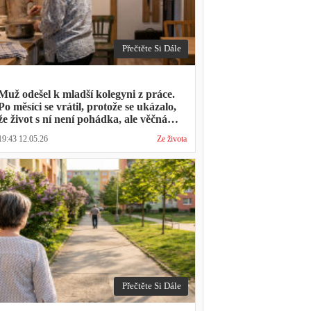
Přečtěte Si Dále
Muž odešel k mladší kolegyni z práce.
Po měsíci se vrátil, protože se ukázalo,
že život s ní není pohádka, ale věčná
párty a žádný oběd
19:43 12.05.26
Ze života
Přečtěte Si Dále