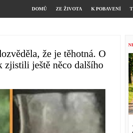
DOMŮ
ZE ŽIVOTA
K POBAVENÍ
T
N
ozvěděla, že je těhotná. O
zjistili ještě něco dalšího