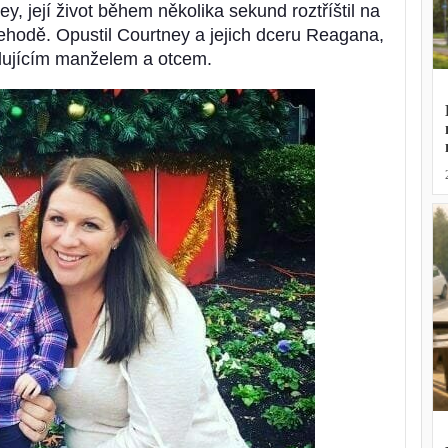
y, její život během několika sekund roztříštil na
nehodě. Opustil Courtney a jejich dceru Reagana,
milujícím manželem a otcem.