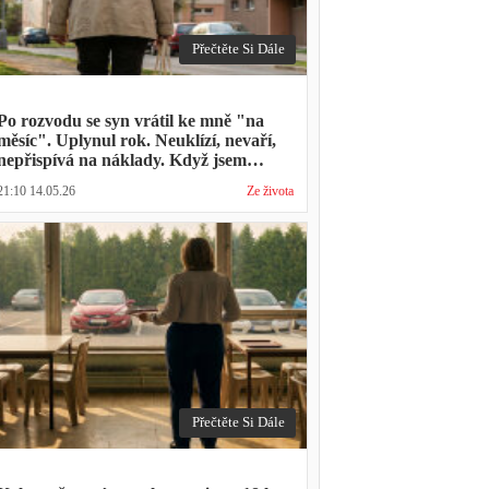
Přečtěte Si Dále
Po rozvodu se syn vrátil ke mně "na
měsíc". Uplynul rok. Neuklízí, nevaří,
nepřispívá na náklady. Když jsem
zmínila hledání bytu, řekl: "Mami,
21:10 14.05.26
Ze života
přece nevyhodíš vlastní dítě."
Přečtěte Si Dále