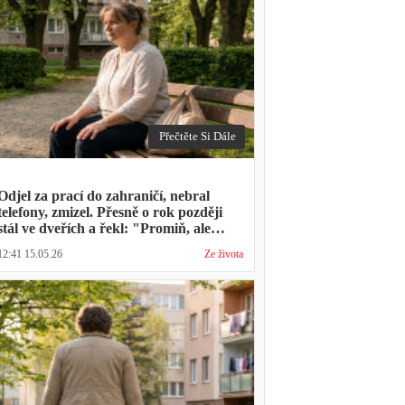
Přečtěte Si Dále
Odjel za prací do zahraničí, nebral
telefony, zmizel. Přesně o rok později
stál ve dveřích a řekl: "Promiň, ale
musíš mě vyslechnout"
12:41 15.05.26
Ze života