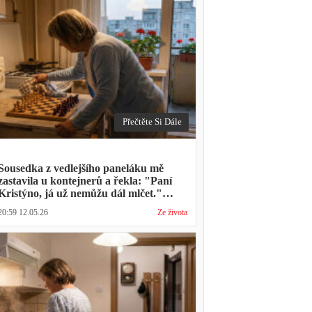
Přečtěte Si Dále
Sousedka z vedlejšího paneláku mě
zastavila u kontejnerů a řekla: "Paní
Kristýno, já už nemůžu dál mlčet."
Ukázalo se, že tři roky vídává mého
20:59 12.05.26
Ze života
manžela ve čtvrtky na lavičce před
lékárnou s tou samou ženou