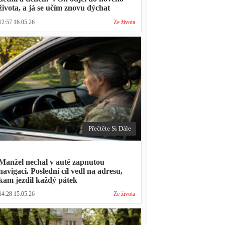
života, a já se učím znovu dýchat
12:57 16.05.26
Ze života
Přečtěte Si Dále
Manžel nechal v autě zapnutou
navigaci. Poslední cíl vedl na adresu,
kam jezdil každý pátek
14:28 15.05.26
Ze života