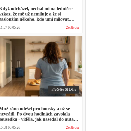
Když odcházel, nechal mi na ledničce
vzkaz, že mě už nemiluje a že si
zasloužím někoho, kdo umí milovat.
Minulý týden zavolal s prosbou, jestli by
11:57 06.05.26
Ze života
mohl přijít na nedělní oběd, protože ta
druhá ho vyhodila a nemá kde strávit
svátky
Přečtěte Si Dále
Muž ráno odešel pro housky a už se
nevrátil. Po dvou hodinách zavolala
sousedka - viděla, jak nasedal do auta s
kufrem, který jsem mu sama minulý
15:58 05.05.26
Ze života
týden pomáhala balit na služební cestu