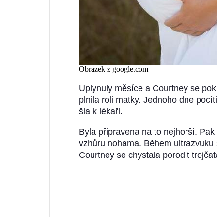
Obrázek z google.com
Uplynuly měsíce a Courtney se pokus
plnila roli matky. Jednoho dne pocít
šla k lékaři.
Byla připravena na to nejhorší. Pak a
vzhůru nohama. Během ultrazvuku si
Courtney se chystala porodit trojčat