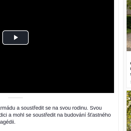
Play
Video
––––––––––
armádu a soustředit se na svou rodinu. Svou
dici a mohl se soustředit na budování šťastného
agédii.