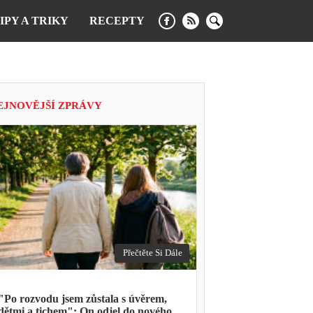
IPY A TRIKY
RECEPTY
EJNOVĚJŠÍ ZPRÁVY
Přečtěte Si Dále
"Po rozvodu jsem zůstala s úvěrem,
dětmi a tichem": On odjel do nového