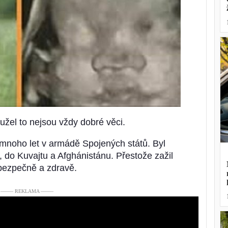
užel to nejsou vždy dobré věci.
l mnoho let v armádě Spojených států. Byl
 do Kuvajtu a Afghánistánu. Přestože zažil
 bezpečně a zdravě.
––––– REKLAMA –––––