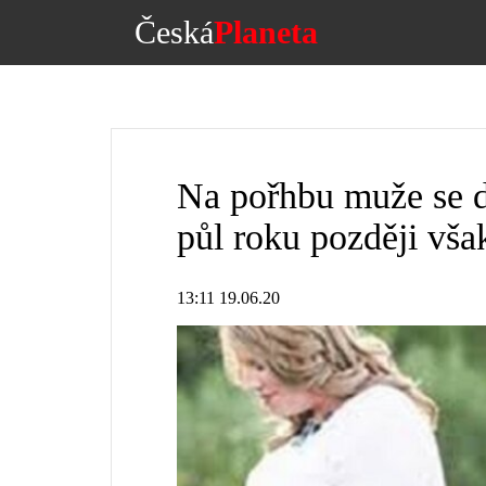
Česká
Planeta
Na pořhbu muže se d
půl roku později však 
13:11 19.06.20