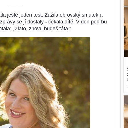
––––––––––
ala ještě jeden test. Zažila obrovský smutek a
zprávy se jí dostaly - čekala dítě. V den pohřbu
ala: „Zlato, znovu budeš táta.“