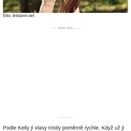
foto: lemurov.net
––––– REKLAMA –––––
––––––––––
Podle Kelly jí vlasy rostly poměrně rychle. Když už jí