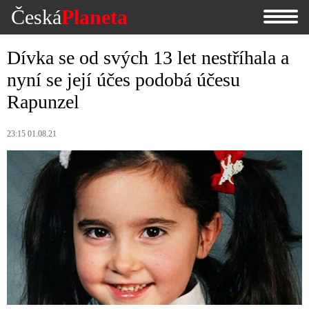
Česká
Planeta
Dívka se od svých 13 let nestříhala a
nyní se její účes podobá účesu
Rapunzel
23:15 01.08.21