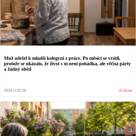
Muž odešel k mladší kolegyni z práce. Po měsíci se vrátil,
protože se ukázalo, že život s ní není pohádka, ale věčná párty
a žádný oběd
19:43 12.05.26
Ze života