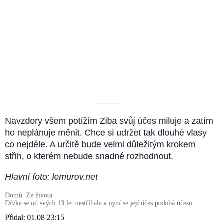
––––––––––
Navzdory všem potížím Ziba svůj účes miluje a zatím
ho neplánuje měnit. Chce si udržet tak dlouhé vlasy
co nejdéle. A určitě bude velmi důležitým krokem
střih, o kterém nebude snadné rozhodnout.
Hlavní foto: lemurov.net
Domů
Ze života
Dívka se od svých 13 let nestříhala a nyní se její účes podobá účesu
Rapunzel
Přidal:
01.08 23:15