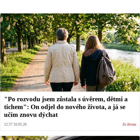
"Po rozvodu jsem zůstala s úvěrem, dětmi a
tichem": On odjel do nového života, a já se
učím znovu dýchat
12:57 16.05.26
Ze života