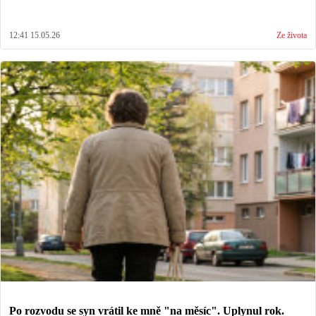
12:41 15.05.26
Ze života
Po rozvodu se syn vrátil ke mně "na měsíc". Uplynul rok.