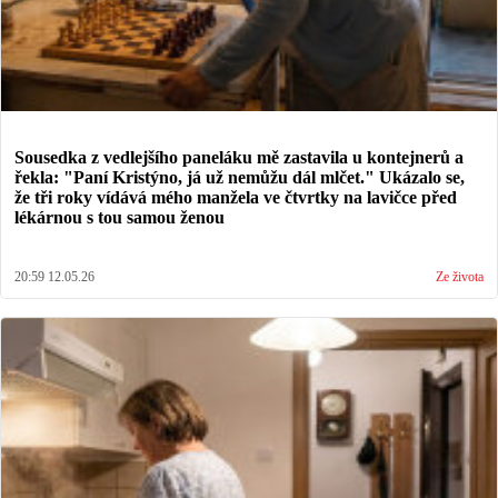
Sousedka z vedlejšího paneláku mě zastavila u kontejnerů a
řekla: "Paní Kristýno, já už nemůžu dál mlčet." Ukázalo se,
že tři roky vídává mého manžela ve čtvrtky na lavičce před
lékárnou s tou samou ženou
20:59 12.05.26
Ze života