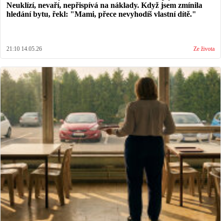
Neuklízí, nevaří, nepřispívá na náklady. Když jsem zmínila
hledání bytu, řekl: "Mami, přece nevyhodíš vlastní dítě."
21:10 14.05.26
Ze života