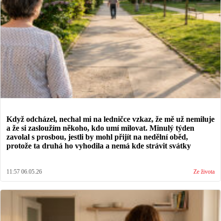
Když odcházel, nechal mi na ledničce vzkaz, že mě už nemiluje
a že si zasloužím někoho, kdo umí milovat. Minulý týden
zavolal s prosbou, jestli by mohl přijít na nedělní oběd,
protože ta druhá ho vyhodila a nemá kde strávit svátky
11:57 06.05.26
Ze života