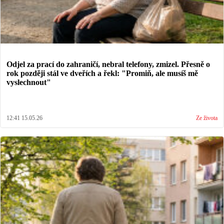
Odjel za prací do zahraničí, nebral telefony, zmizel. Přesně o
rok později stál ve dveřích a řekl: "Promiň, ale musíš mě
vyslechnout"
12:41 15.05.26
Ze života