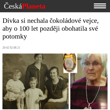
Česká
Planeta
Dívka si nechala čokoládové vejce,
aby o 100 let později obohatila své
potomky
20:42 02.08.21