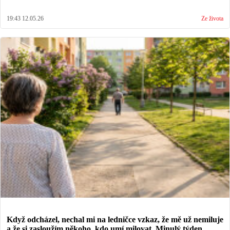
19:43 12.05.26
Ze života
Když odcházel, nechal mi na ledničce vzkaz, že mě už nemiluje
a že si zasloužím někoho, kdo umí milovat. Minulý týden