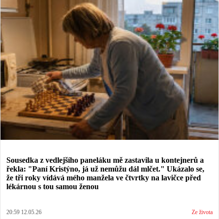
Sousedka z vedlejšího paneláku mě zastavila u kontejnerů a
řekla: "Paní Kristýno, já už nemůžu dál mlčet." Ukázalo se,
že tři roky vídává mého manžela ve čtvrtky na lavičce před
lékárnou s tou samou ženou
20:59 12.05.26
Ze života