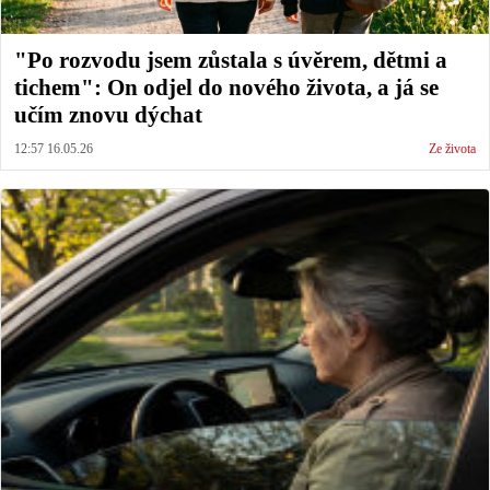
"Po rozvodu jsem zůstala s úvěrem, dětmi a
tichem": On odjel do nového života, a já se
učím znovu dýchat
12:57 16.05.26
Ze života