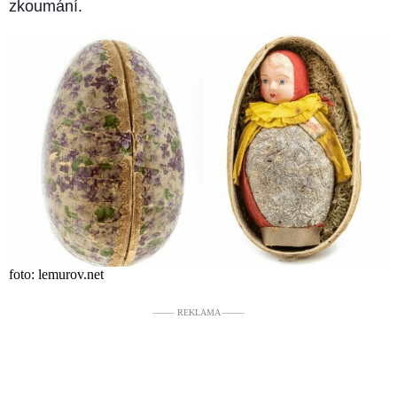
zkoumání.
foto: lemurov.net
––––– REKLAMA –––––