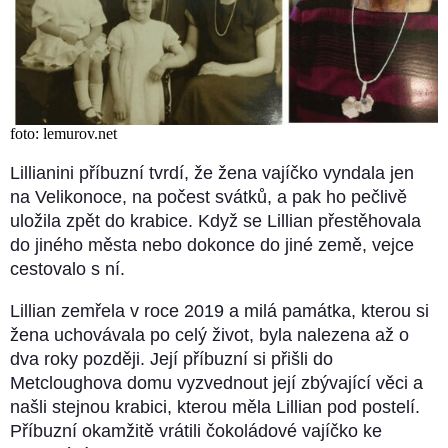
foto: lemurov.net
Lillianini příbuzní tvrdí, že žena vajíčko vyndala jen
na Velikonoce, na počest svátků, a pak ho pečlivě
uložila zpět do krabice. Když se Lillian přestěhovala
do jiného města nebo dokonce do jiné země, vejce
cestovalo s ní.
Lillian zemřela v roce 2019 a milá památka, kterou si
žena uchovávala po celý život, byla nalezena až o
dva roky později. Její příbuzní si přišli do
Metcloughova domu vyzvednout její zbývající věci a
našli stejnou krabici, kterou měla Lillian pod postelí.
Příbuzní okamžitě vrátili čokoládové vajíčko ke