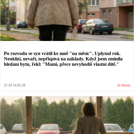
Po rozvodu se syn vrátil ke mně "na měsíc". Uplynul rok.
Neuklízí, nevaří, nepřispívá na náklady. Když jsem zmínila
hledání bytu, řekl: "Mami, přece nevyhodíš vlastní dítě."
21:10 14.05.26
Ze života