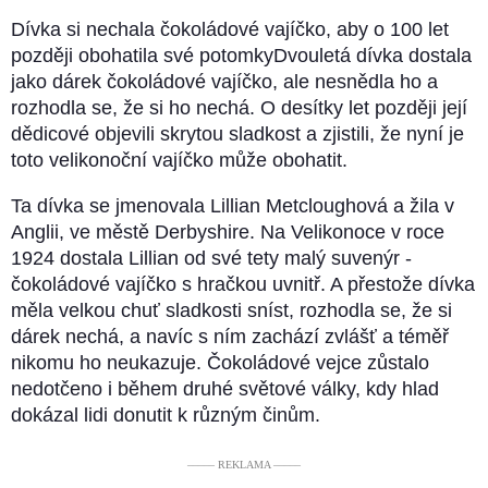
Dívka si nechala čokoládové vajíčko, aby o 100 let
později obohatila své potomkyDvouletá dívka dostala
jako dárek čokoládové vajíčko, ale nesnědla ho a
rozhodla se, že si ho nechá. O desítky let později její
dědicové objevili skrytou sladkost a zjistili, že nyní je
toto velikonoční vajíčko může obohatit.
Ta dívka se jmenovala Lillian Metcloughová a žila v
Anglii, ve městě Derbyshire. Na Velikonoce v roce
1924 dostala Lillian od své tety malý suvenýr -
čokoládové vajíčko s hračkou uvnitř. A přestože dívka
měla velkou chuť sladkosti sníst, rozhodla se, že si
dárek nechá, a navíc s ním zachází zvlášť a téměř
nikomu ho neukazuje. Čokoládové vejce zůstalo
nedotčeno i během druhé světové války, kdy hlad
dokázal lidi donutit k různým činům.
––––– REKLAMA –––––