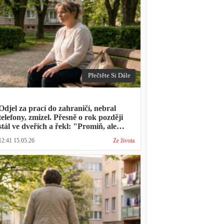
Přečtěte Si Dále
Odjel za prací do zahraničí, nebral
telefony, zmizel. Přesně o rok později
stál ve dveřích a řekl: "Promiň, ale
musíš mě vyslechnout"
12:41 15.05.26
Ze života