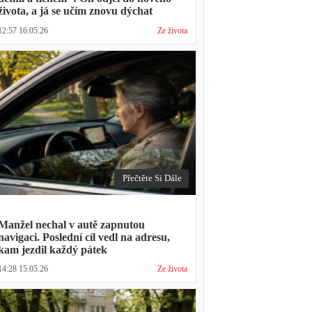
života, a já se učím znovu dýchat
12:57 16.05.26
Ze života
Přečtěte Si Dále
Manžel nechal v autě zapnutou
navigaci. Poslední cíl vedl na adresu,
kam jezdil každý pátek
14:28 15.05.26
Ze života