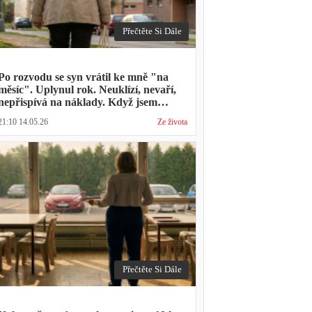
Přečtěte Si Dále
Po rozvodu se syn vrátil ke mně "na
měsíc". Uplynul rok. Neuklízí, nevaří,
nepřispívá na náklady. Když jsem
zmínila hledání bytu, řekl: "Mami,
21:10 14.05.26
Ze života
přece nevyhodíš vlastní dítě."
Přečtěte Si Dále