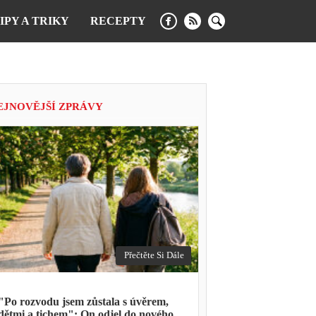
IPY A TRIKY
RECEPTY
EJNOVĚJŠÍ ZPRÁVY
Přečtěte Si Dále
"Po rozvodu jsem zůstala s úvěrem,
dětmi a tichem": On odjel do nového