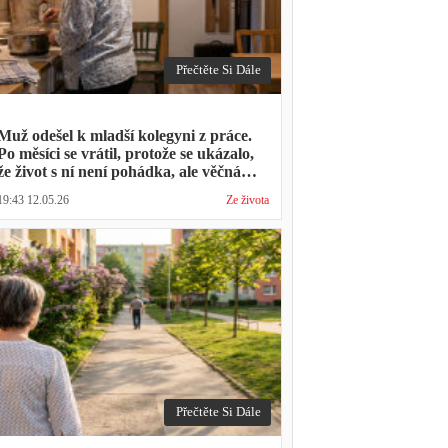
Přečtěte Si Dále
Muž odešel k mladší kolegyni z práce.
Po měsíci se vrátil, protože se ukázalo,
že život s ní není pohádka, ale věčná
párty a žádný oběd
19:43 12.05.26
Ze života
Přečtěte Si Dále