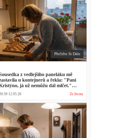
Přečtěte Si Dále
Sousedka z vedlejšího paneláku mě
zastavila u kontejnerů a řekla: "Paní
Kristýno, já už nemůžu dál mlčet."
Ukázalo se, že tři roky vídává mého
20:59 12.05.26
Ze života
manžela ve čtvrtky na lavičce před
lékárnou s tou samou ženou