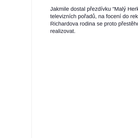
Jakmile dostal přezdívku "Malý Herk
televizních pořadů, na focení do re
Richardova rodina se proto přestěho
realizovat.