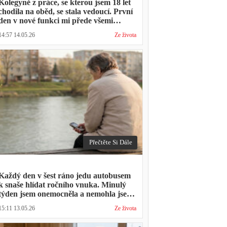
Kolegyně z práce, se kterou jsem 18 let
chodila na oběd, se stala vedoucí. První
den v nové funkci mi přede všemi
vytkla, že mám moc dlouhou přestávku.
14:57 14.05.26
Ze života
Přestávka trvala stejně jako vždycky
Přečtěte Si Dále
Každý den v šest ráno jedu autobusem
k snaše hlídat ročního vnuka. Minulý
týden jsem onemocněla a nemohla jsem
přijít. Syn napsal: "Museli jsme si vzít
15:11 13.05.26
Ze života
den volna. Víš, kolik nás to stálo?"