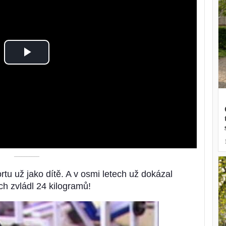
Play
Video
––––––––––
tu už jako dítě. A v osmi letech už dokázal
ch zvládl 24 kilogramů!