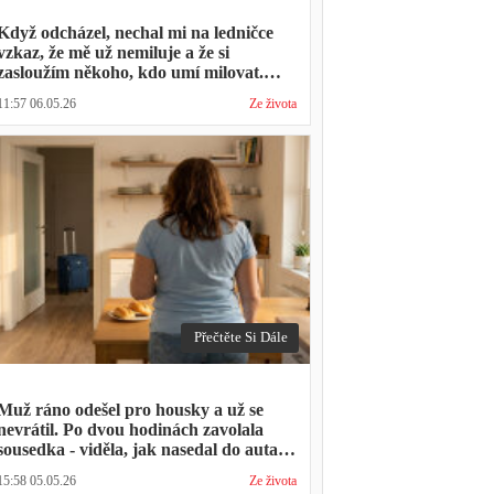
Když odcházel, nechal mi na ledničce
vzkaz, že mě už nemiluje a že si
zasloužím někoho, kdo umí milovat.
Minulý týden zavolal s prosbou, jestli by
11:57 06.05.26
Ze života
mohl přijít na nedělní oběd, protože ta
druhá ho vyhodila a nemá kde strávit
svátky
Přečtěte Si Dále
Muž ráno odešel pro housky a už se
nevrátil. Po dvou hodinách zavolala
sousedka - viděla, jak nasedal do auta s
kufrem, který jsem mu sama minulý
15:58 05.05.26
Ze života
týden pomáhala balit na služební cestu