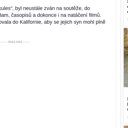
ules", byl neustále zván na soutěže, do
klam, časopisů a dokonce i na natáčení filmů.
vala do Kalifornie, aby se jejich syn mohl plně
––––– REKLAMA –––––