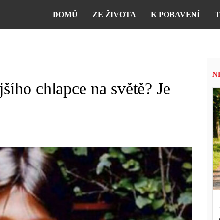
DOMŮ
ZE ŽIVOTA
K POBAVENÍ
T
N
ějšího chlapce na světě? Je