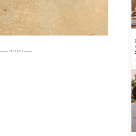
––––– REKLAMA –––––