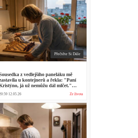
Přečtěte Si Dále
Sousedka z vedlejšího paneláku mě
zastavila u kontejnerů a řekla: "Paní
Kristýno, já už nemůžu dál mlčet."
Ukázalo se, že tři roky vídává mého
20:59 12.05.26
Ze života
manžela ve čtvrtky na lavičce před
lékárnou s tou samou ženou