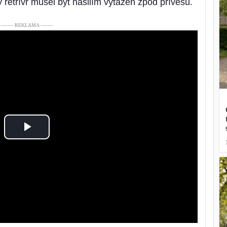
 retrívr musel být násilím vytažen zpod přívěsu.
––––– REKLAMA –––––
Play
Video