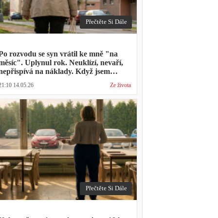
Přečtěte Si Dále
Po rozvodu se syn vrátil ke mně "na
měsíc". Uplynul rok. Neuklízí, nevaří,
nepřispívá na náklady. Když jsem
zmínila hledání bytu, řekl: "Mami,
21:10 14.05.26
Ze života
přece nevyhodíš vlastní dítě."
Přečtěte Si Dále