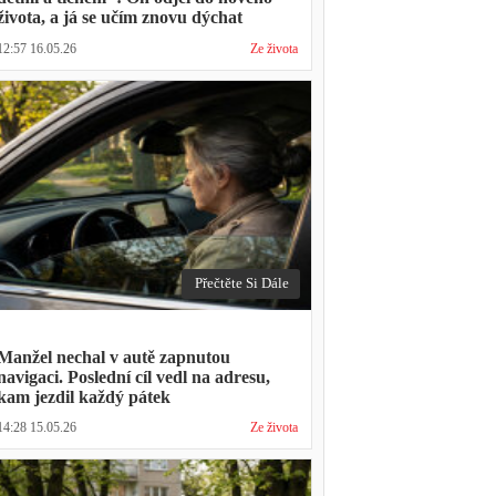
života, a já se učím znovu dýchat
12:57 16.05.26
Ze života
Přečtěte Si Dále
Manžel nechal v autě zapnutou
navigaci. Poslední cíl vedl na adresu,
kam jezdil každý pátek
14:28 15.05.26
Ze života