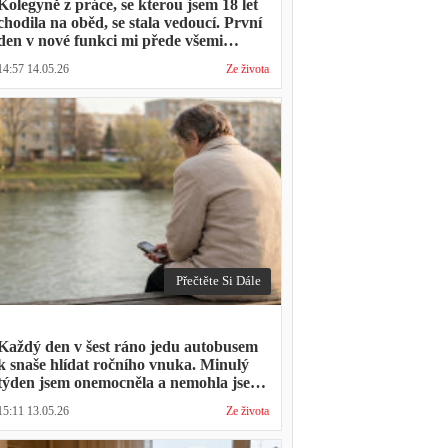
Kolegyně z práce, se kterou jsem 18 let
chodila na oběd, se stala vedoucí. První
den v nové funkci mi přede všemi
vytkla, že mám moc dlouhou přestávku.
14:57 14.05.26
Ze života
Přestávka trvala stejně jako vždycky
Přečtěte Si Dále
Každý den v šest ráno jedu autobusem
k snaše hlídat ročního vnuka. Minulý
týden jsem onemocněla a nemohla jsem
přijít. Syn napsal: "Museli jsme si vzít
15:11 13.05.26
Ze života
den volna. Víš, kolik nás to stálo?"