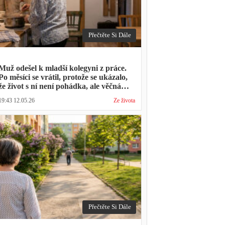
Přečtěte Si Dále
Muž odešel k mladší kolegyni z práce.
Po měsíci se vrátil, protože se ukázalo,
že život s ní není pohádka, ale věčná
párty a žádný oběd
19:43 12.05.26
Ze života
Přečtěte Si Dále