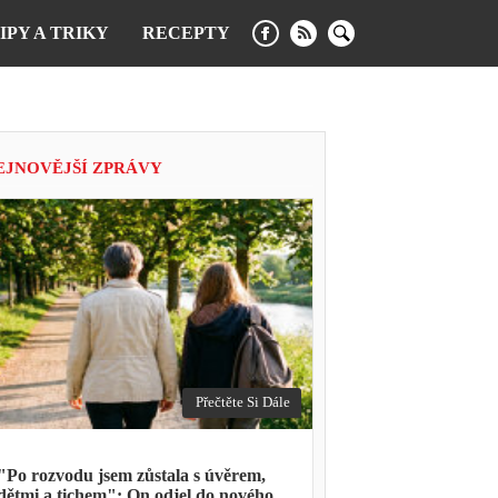
IPY A TRIKY
RECEPTY
EJNOVĚJŠÍ ZPRÁVY
Přečtěte Si Dále
"Po rozvodu jsem zůstala s úvěrem,
dětmi a tichem": On odjel do nového