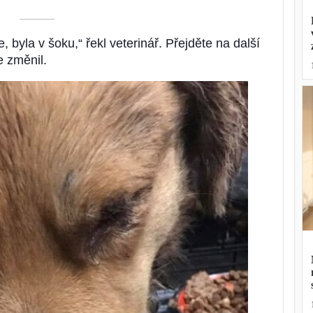
––––––––––
 byla v šoku,“ řekl veterinář. Přejděte na další
e změnil.