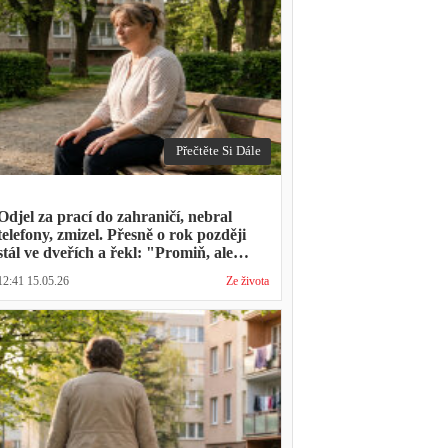
Přečtěte Si Dále
Odjel za prací do zahraničí, nebral
telefony, zmizel. Přesně o rok později
stál ve dveřích a řekl: "Promiň, ale
musíš mě vyslechnout"
12:41 15.05.26
Ze života