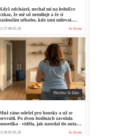
Když odcházel, nechal mi na ledničce
vzkaz, že mě už nemiluje a že si
zasloužím někoho, kdo umí milovat.
Minulý týden zavolal s prosbou, jestli by
11:57 06.05.26
Ze života
mohl přijít na nedělní oběd, protože ta
druhá ho vyhodila a nemá kde strávit
svátky
Přečtěte Si Dále
Muž ráno odešel pro housky a už se
nevrátil. Po dvou hodinách zavolala
sousedka - viděla, jak nasedal do auta s
kufrem, který jsem mu sama minulý
15:58 05.05.26
Ze života
týden pomáhala balit na služební cestu