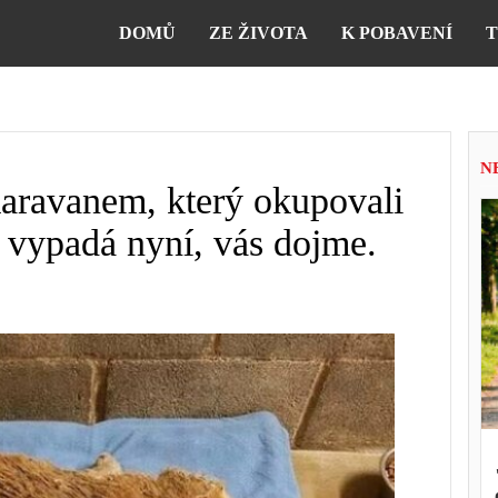
DOMŮ
ZE ŽIVOTA
K POBAVENÍ
T
N
karavanem, který okupovali
k vypadá nyní, vás dojme.