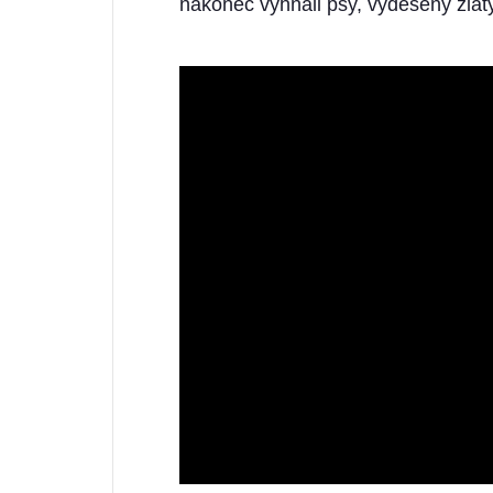
nakonec vyhnali psy, vyděšený zlatý