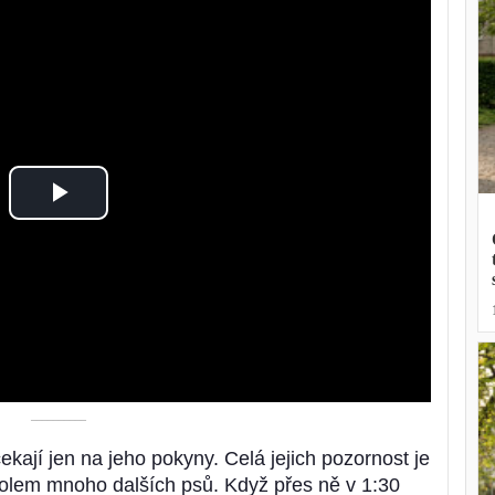
Play
Video
––––––––––
ekají jen na jeho pokyny. Celá jejich pozornost je
kolem mnoho dalších psů. Když přes ně v 1:30