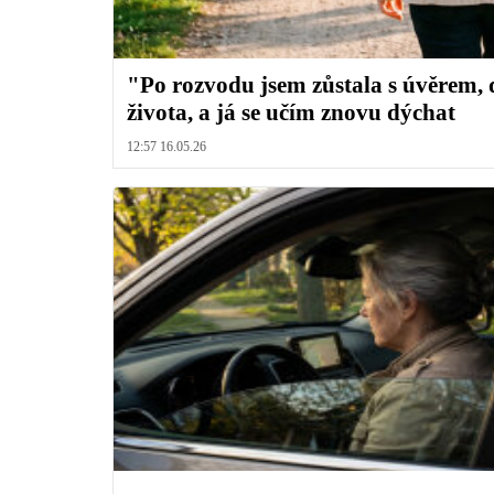
"Po rozvodu jsem zůstala s úvěrem, 
života, a já se učím znovu dýchat
12:57 16.05.26