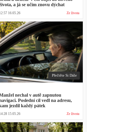
života, a já se učím znovu dýchat
12:57 16.05.26
Ze života
Přečtěte Si Dále
Manžel nechal v autě zapnutou
navigaci. Poslední cíl vedl na adresu,
kam jezdil každý pátek
14:28 15.05.26
Ze života