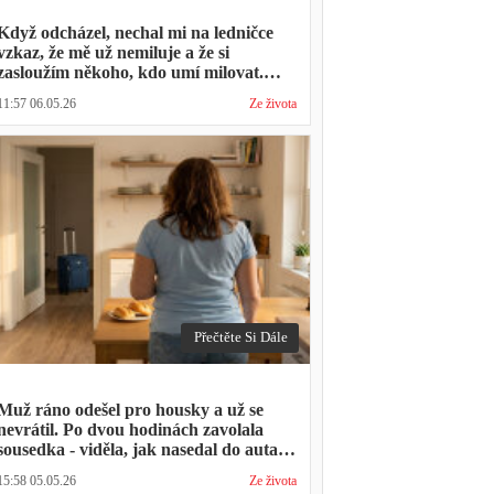
Když odcházel, nechal mi na ledničce
vzkaz, že mě už nemiluje a že si
zasloužím někoho, kdo umí milovat.
Minulý týden zavolal s prosbou, jestli by
11:57 06.05.26
Ze života
mohl přijít na nedělní oběd, protože ta
druhá ho vyhodila a nemá kde strávit
svátky
Přečtěte Si Dále
Muž ráno odešel pro housky a už se
nevrátil. Po dvou hodinách zavolala
sousedka - viděla, jak nasedal do auta s
kufrem, který jsem mu sama minulý
15:58 05.05.26
Ze života
týden pomáhala balit na služební cestu