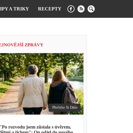
IPY A TRIKY
RECEPTY
EJNOVĚJŠÍ ZPRÁVY
Přečtěte Si Dále
"Po rozvodu jsem zůstala s úvěrem,
dětmi a tichem": On odjel do nového