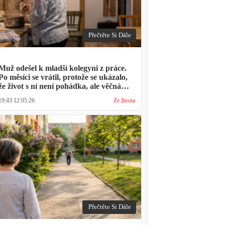
Přečtěte Si Dále
Muž odešel k mladší kolegyni z práce.
Po měsíci se vrátil, protože se ukázalo,
že život s ní není pohádka, ale věčná
párty a žádný oběd
19:43 12.05.26
Ze života
Přečtěte Si Dále