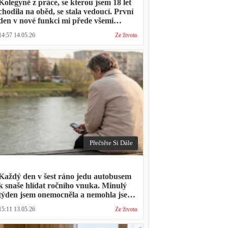
Kolegyně z práce, se kterou jsem 18 let
chodila na oběd, se stala vedoucí. První
den v nové funkci mi přede všemi
vytkla, že mám moc dlouhou přestávku.
14:57 14.05.26
Ze života
Přestávka trvala stejně jako vždycky
Přečtěte Si Dále
Každý den v šest ráno jedu autobusem
k snaše hlídat ročního vnuka. Minulý
týden jsem onemocněla a nemohla jsem
přijít. Syn napsal: "Museli jsme si vzít
15:11 13.05.26
Ze života
den volna. Víš, kolik nás to stálo?"