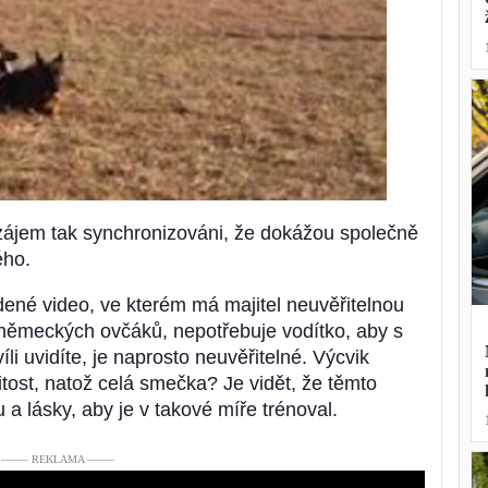
avzájem tak synchronizováni, že dokážou společně
ého.
ené video, ve kterém má majitel neuvěřitelnou
 německých ovčáků, nepotřebuje vodítko, aby s
íli uvidíte, je naprosto neuvěřitelné. Výcvik
tost, natož celá smečka? Je vidět, že těmto
a lásky, aby je v takové míře trénoval.
––––– REKLAMA –––––