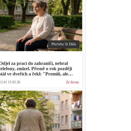
Přečtěte Si Dále
Odjel za prací do zahraničí, nebral
telefony, zmizel. Přesně o rok později
stál ve dveřích a řekl: "Promiň, ale
musíš mě vyslechnout"
12:41 15.05.26
Ze života