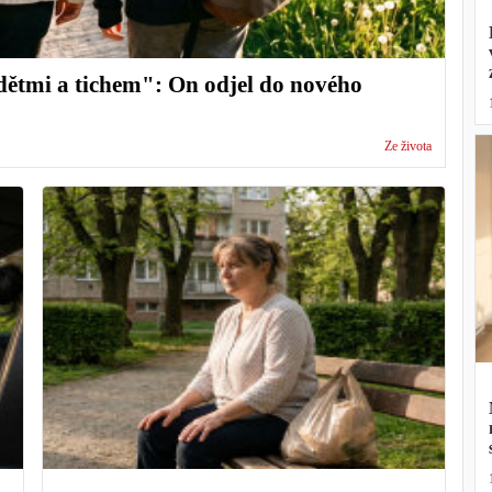
dětmi a tichem": On odjel do nového
Ze života