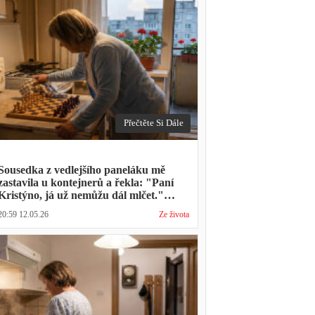
Přečtěte Si Dále
Sousedka z vedlejšího paneláku mě
zastavila u kontejnerů a řekla: "Paní
Kristýno, já už nemůžu dál mlčet."
Ukázalo se, že tři roky vídává mého
20:59 12.05.26
Ze života
manžela ve čtvrtky na lavičce před
lékárnou s tou samou ženou