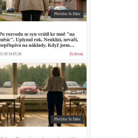
Přečtěte Si Dále
Po rozvodu se syn vrátil ke mně "na
měsíc". Uplynul rok. Neuklízí, nevaří,
nepřispívá na náklady. Když jsem
zmínila hledání bytu, řekl: "Mami,
21:10 14.05.26
Ze života
přece nevyhodíš vlastní dítě."
Přečtěte Si Dále