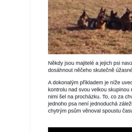
Někdy jsou majitelé a jejich psi n
dosáhnout něčeho skutečně úžasn
A dokonalým příkladem je níže uved
kontrolu nad svou velkou skupinou
nimi šel na procházku. To, co za chv
jednoho psa není jednoduchá záleži
chytrým psům věnoval spoustu času 