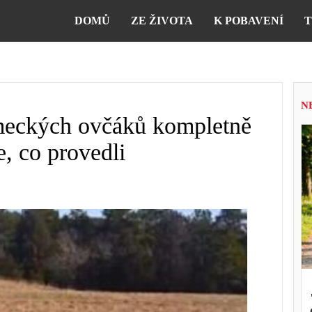
DOMŮ
ZE ŽIVOTA
K POBAVENÍ
T
N
eckých ovčáků kompletně
e, co provedli