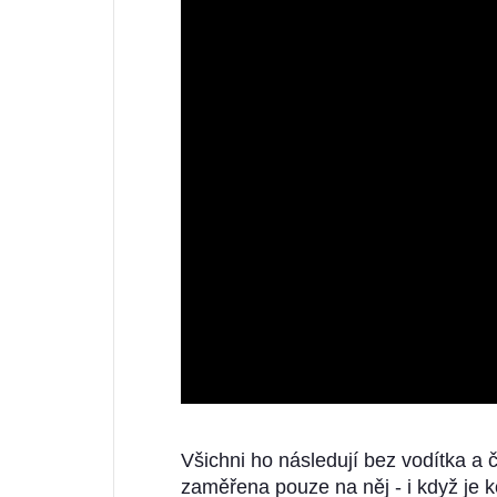
Všichni ho následují bez vodítka a č
zaměřena pouze na něj - i když je 