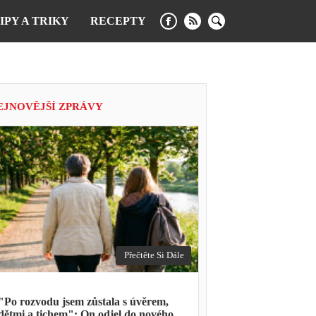
IPY A TRIKY
RECEPTY
EJNOVĚJŠÍ ZPRÁVY
Přečtěte Si Dále
"Po rozvodu jsem zůstala s úvěrem,
dětmi a tichem": On odjel do nového