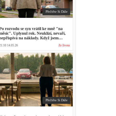
Přečtěte Si Dále
Po rozvodu se syn vrátil ke mně "na
měsíc". Uplynul rok. Neuklízí, nevaří,
nepřispívá na náklady. Když jsem
zmínila hledání bytu, řekl: "Mami,
21:10 14.05.26
Ze života
přece nevyhodíš vlastní dítě."
Přečtěte Si Dále