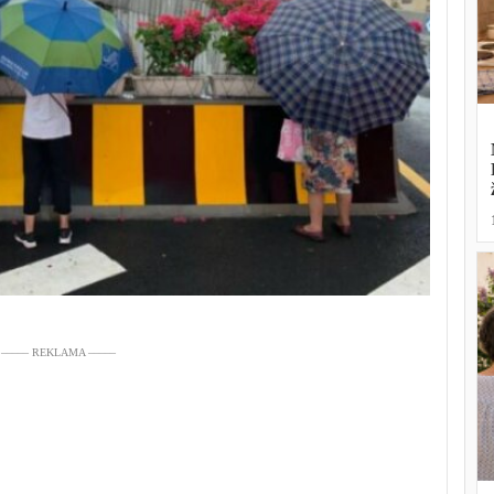
––––– REKLAMA –––––