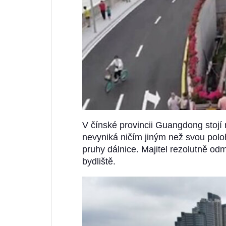
V čínské provincii Guangdong stojí 
nevyniká ničím jiným než svou pol
pruhy dálnice. Majitel rezolutně od
bydliště.