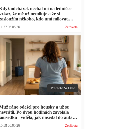
Když odcházel, nechal mi na ledničce
vzkaz, že mě už nemiluje a že si
zasloužím někoho, kdo umí milovat.
Minulý týden zavolal s prosbou, jestli by
11:57 06.05.26
Ze života
mohl přijít na nedělní oběd, protože ta
druhá ho vyhodila a nemá kde strávit
svátky
Přečtěte Si Dále
Muž ráno odešel pro housky a už se
nevrátil. Po dvou hodinách zavolala
sousedka - viděla, jak nasedal do auta s
kufrem, který jsem mu sama minulý
15:58 05.05.26
Ze života
týden pomáhala balit na služební cestu