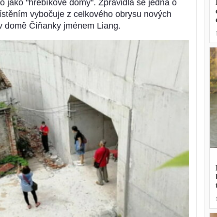
o jako "hřebíkové domy". Zpravidla se jedná o
stěním vybočuje z celkového obrysu nových
o v domě Číňanky jménem Liang.