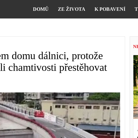
DOMŮ
ZE ŽIVOTA
K POBAVENÍ
T
N
em domu dálnici, protože
li chamtivosti přestěhovat