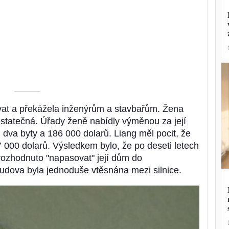
––––––––––
vat a překážela inženýrům a stavbařům. Žena
statečná. Úřady ženě nabídly výměnou za její
dva byty a 186 000 dolarů. Liang měl pocit, že
7 000 dolarů. Výsledkem bylo, že po deseti letech
rozhodnuto "napasovat" její dům do
Budova byla jednoduše vtěsnána mezi silnice.