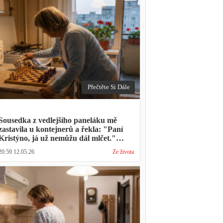
Přečtěte Si Dále
Sousedka z vedlejšího paneláku mě
zastavila u kontejnerů a řekla: "Paní
Kristýno, já už nemůžu dál mlčet."
Ukázalo se, že tři roky vídává mého
20:59 12.05.26
Ze života
manžela ve čtvrtky na lavičce před
lékárnou s tou samou ženou