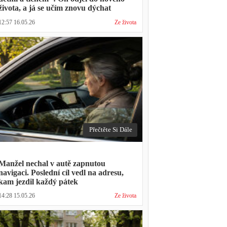
života, a já se učím znovu dýchat
12:57 16.05.26
Ze života
Přečtěte Si Dále
Manžel nechal v autě zapnutou
navigaci. Poslední cíl vedl na adresu,
kam jezdil každý pátek
14:28 15.05.26
Ze života