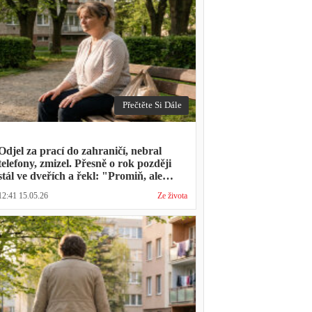
Přečtěte Si Dále
Odjel za prací do zahraničí, nebral
telefony, zmizel. Přesně o rok později
stál ve dveřích a řekl: "Promiň, ale
musíš mě vyslechnout"
12:41 15.05.26
Ze života