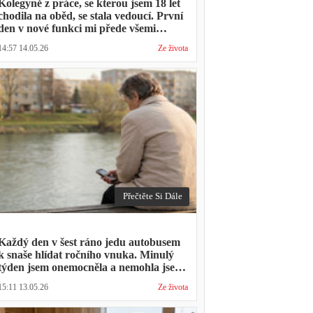
Kolegyně z práce, se kterou jsem 18 let
chodila na oběd, se stala vedoucí. První
den v nové funkci mi přede všemi
vytkla, že mám moc dlouhou přestávku.
14:57 14.05.26
Ze života
Přestávka trvala stejně jako vždycky
Přečtěte Si Dále
Každý den v šest ráno jedu autobusem
k snaše hlídat ročního vnuka. Minulý
týden jsem onemocněla a nemohla jsem
přijít. Syn napsal: "Museli jsme si vzít
15:11 13.05.26
Ze života
den volna. Víš, kolik nás to stálo?"