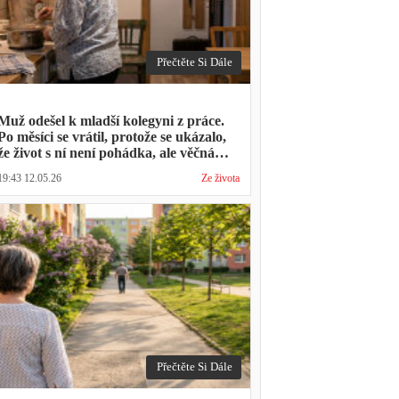
Přečtěte Si Dále
Muž odešel k mladší kolegyni z práce.
Po měsíci se vrátil, protože se ukázalo,
že život s ní není pohádka, ale věčná
párty a žádný oběd
19:43 12.05.26
Ze života
Přečtěte Si Dále