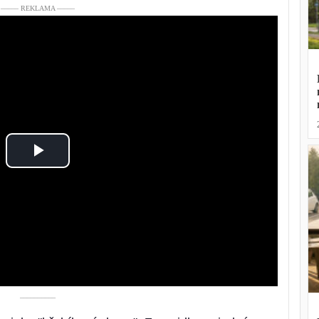
––––– REKLAMA –––––
Play
Video
––––––––––