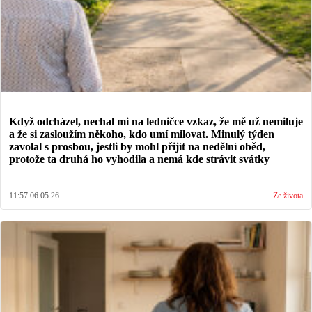
Když odcházel, nechal mi na ledničce vzkaz, že mě už nemiluje
a že si zasloužím někoho, kdo umí milovat. Minulý týden
zavolal s prosbou, jestli by mohl přijít na nedělní oběd,
protože ta druhá ho vyhodila a nemá kde strávit svátky
11:57 06.05.26
Ze života