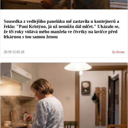
Sousedka z vedlejšího paneláku mě zastavila u kontejnerů a
řekla: "Paní Kristýno, já už nemůžu dál mlčet." Ukázalo se,
že tři roky vídává mého manžela ve čtvrtky na lavičce před
lékárnou s tou samou ženou
20:59 12.05.26
Ze života