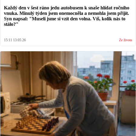
Každý den v šest ráno jedu autobusem k snaše hlídat ročního
vnuka. Minulý týden jsem onemocněla a nemohla jsem přijít.
Syn napsal: "Museli jsme si vzít den volna. Víš, kolik nás to
stálo?"
15:11 13.05.26
Ze života