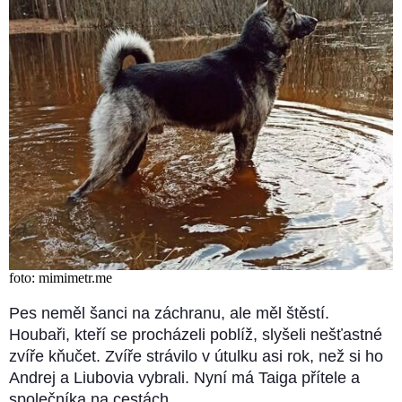
foto: mimimetr.me
Pes neměl šanci na záchranu, ale měl štěstí.
Houbaři, kteří se procházeli poblíž, slyšeli nešťastné
zvíře kňučet. Zvíře strávilo v útulku asi rok, než si ho
Andrej a Liubovia vybrali. Nyní má Taiga přítele a
společníka na cestách.