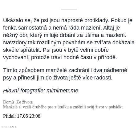
––––––––––
Ukázalo se, že psi jsou naprosté protiklady. Pokud je
fenka samostatná a nemá ráda mazlení, Altaj je
něžný obr, který miluje drbání za ušima a mazlení.
Navzdory tak rozdílným povahám se zvířata dokázala
skvěle spřátelit. Psi jsou v bytě velmi dobře
vychovaní, protože tráví hodně času v přírodě.
Tímto způsobem manželé zachránili dva nádherné
psy a přinesli jim do života ještě více radosti.
Hlavní fotografie: mimimetr.me
Domů
Ze života
Manželé si vzali druhého psa z útulku a změnili svůj život v pohádku
Přidal:
17.05 23:08
REKLAMA