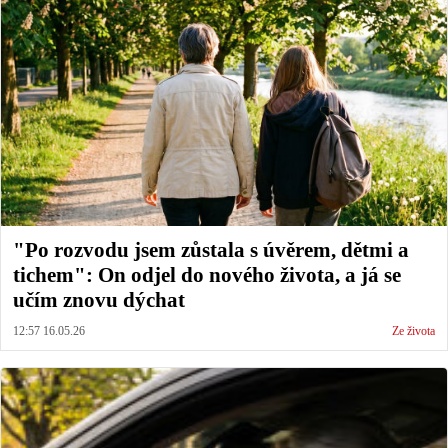
"Po rozvodu jsem zůstala s úvěrem, dětmi a
tichem": On odjel do nového života, a já se
učím znovu dýchat
12:57 16.05.26
Ze života