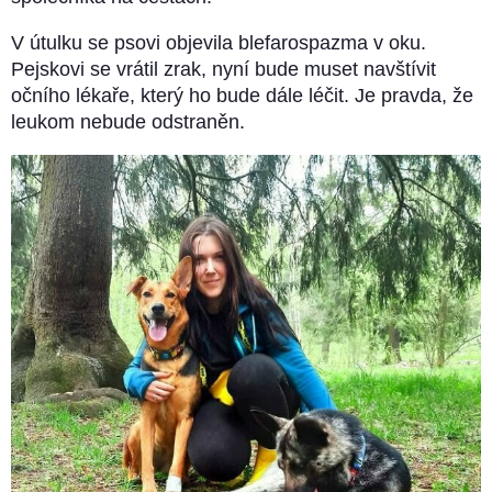
V útulku se psovi objevila blefarospazma v oku.
Pejskovi se vrátil zrak, nyní bude muset navštívit
očního lékaře, který ho bude dále léčit. Je pravda, že
leukom nebude odstraněn.