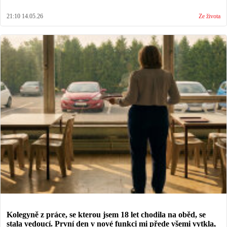
21:10 14.05.26
Ze života
Kolegyně z práce, se kterou jsem 18 let chodila na oběd, se
stala vedoucí. První den v nové funkci mi přede všemi vytkla,