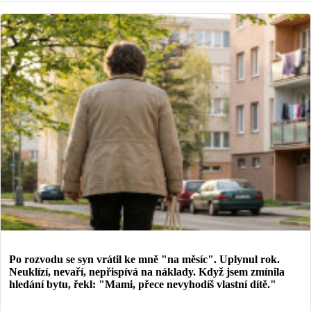
Po rozvodu se syn vrátil ke mně "na měsíc". Uplynul rok.
Neuklízí, nevaří, nepřispívá na náklady. Když jsem zmínila
hledání bytu, řekl: "Mami, přece nevyhodíš vlastní dítě."