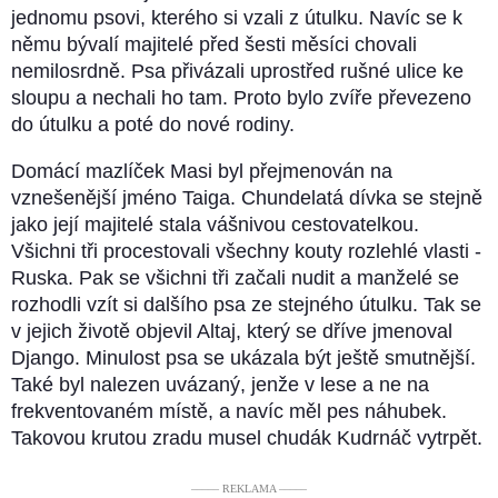
jednomu psovi, kterého si vzali z útulku. Navíc se k
němu bývalí majitelé před šesti měsíci chovali
nemilosrdně. Psa přivázali uprostřed rušné ulice ke
sloupu a nechali ho tam. Proto bylo zvíře převezeno
do útulku a poté do nové rodiny.
Domácí mazlíček Masi byl přejmenován na
vznešenější jméno Taiga. Chundelatá dívka se stejně
jako její majitelé stala vášnivou cestovatelkou.
Všichni tři procestovali všechny kouty rozlehlé vlasti -
Ruska. Pak se všichni tři začali nudit a manželé se
rozhodli vzít si dalšího psa ze stejného útulku. Tak se
v jejich životě objevil Altaj, který se dříve jmenoval
Django. Minulost psa se ukázala být ještě smutnější.
Také byl nalezen uvázaný, jenže v lese a ne na
frekventovaném místě, a navíc měl pes náhubek.
Takovou krutou zradu musel chudák Kudrnáč vytrpět.
––––– REKLAMA –––––