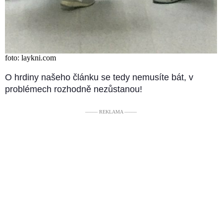
foto: laykni.com
O hrdiny našeho článku se tedy nemusíte bát, v
problémech rozhodně nezůstanou!
––––– REKLAMA –––––