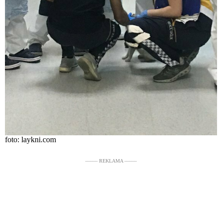
foto: laykni.com
––––– REKLAMA –––––