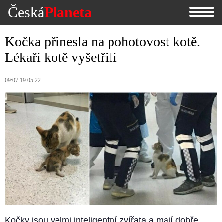
Česká
Planeta
Kočka přinesla na pohotovost kotě.
Lékaři kotě vyšetřili
09:07 19.05.22
Kočky jsou velmi inteligentní zvířata a mají dobře