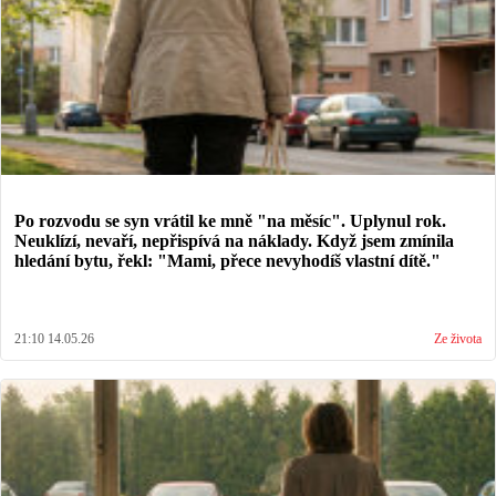
Po rozvodu se syn vrátil ke mně "na měsíc". Uplynul rok.
Neuklízí, nevaří, nepřispívá na náklady. Když jsem zmínila
hledání bytu, řekl: "Mami, přece nevyhodíš vlastní dítě."
21:10 14.05.26
Ze života