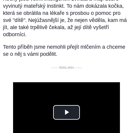
vyvinutý mateřský instinkt. To nám dokázala kočka,
která se obrátila na lékaře s prosbou o pomoc pro
své "dítě". Nejúžasnější je, že nejen věděla, kam má
jít, ale také trpělivě čekala, až její dítě vyšetří
odborníci.
Tento příběh jsme nemohli přejít mlčením a chceme
se o něj s vámi podělit.
––––– REKLAMA –––––
Play
Video