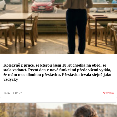
Kolegyně z práce, se kterou jsem 18 let chodila na oběd, se
stala vedoucí. První den v nové funkci mi přede všemi vytkla,
že mám moc dlouhou přestávku. Přestávka trvala stejně jako
vždycky
14:57 14.05.26
Ze života