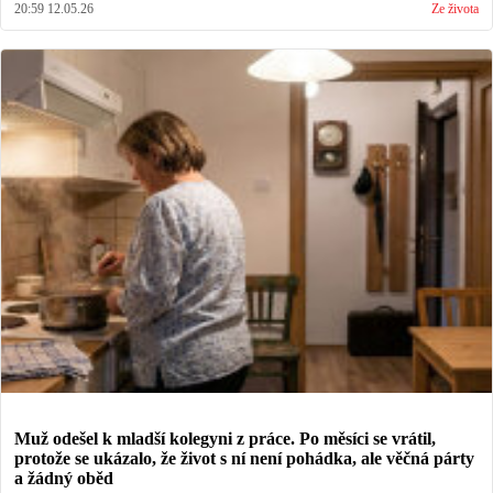
20:59 12.05.26
Ze života
Muž odešel k mladší kolegyni z práce. Po měsíci se vrátil,
protože se ukázalo, že život s ní není pohádka, ale věčná párty
a žádný oběd