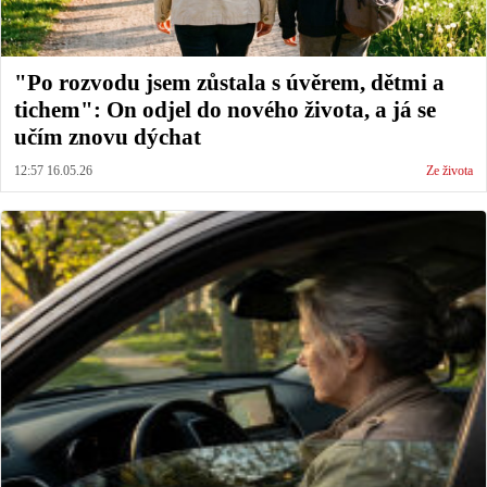
"Po rozvodu jsem zůstala s úvěrem, dětmi a
tichem": On odjel do nového života, a já se
učím znovu dýchat
12:57 16.05.26
Ze života