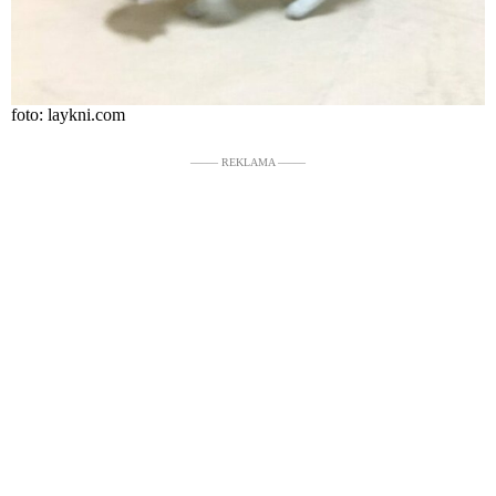
foto: laykni.com
––––– REKLAMA –––––