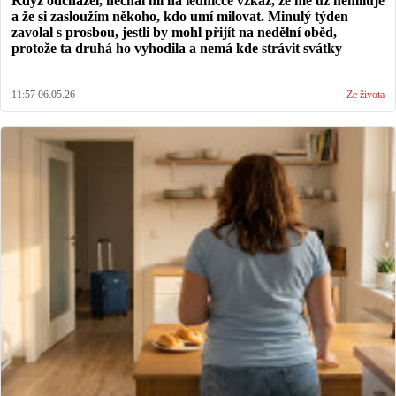
Když odcházel, nechal mi na ledničce vzkaz, že mě už nemiluje
a že si zasloužím někoho, kdo umí milovat. Minulý týden
zavolal s prosbou, jestli by mohl přijít na nedělní oběd,
protože ta druhá ho vyhodila a nemá kde strávit svátky
11:57 06.05.26
Ze života