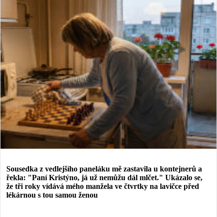
Sousedka z vedlejšího paneláku mě zastavila u kontejnerů a
řekla: "Paní Kristýno, já už nemůžu dál mlčet." Ukázalo se,
že tři roky vídává mého manžela ve čtvrtky na lavičce před
lékárnou s tou samou ženou