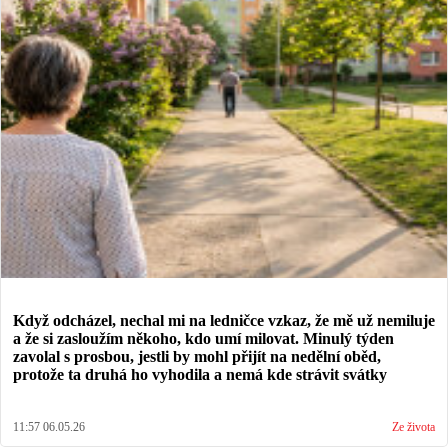
Když odcházel, nechal mi na ledničce vzkaz, že mě už nemiluje
a že si zasloužím někoho, kdo umí milovat. Minulý týden
zavolal s prosbou, jestli by mohl přijít na nedělní oběd,
protože ta druhá ho vyhodila a nemá kde strávit svátky
11:57 06.05.26
Ze života