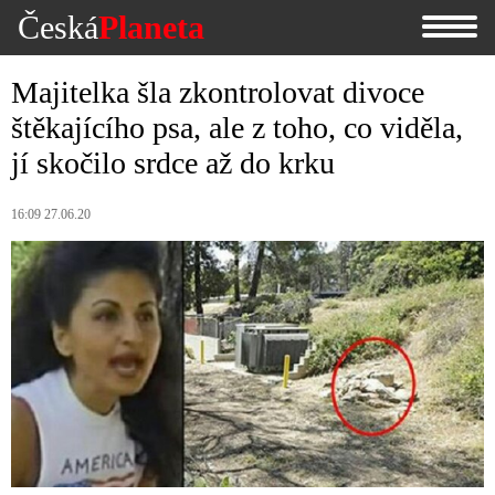
Česká
Planeta
Majitelka šla zkontrolovat divoce
štěkajícího psa, ale z toho, co viděla,
jí skočilo srdce až do krku
16:09 27.06.20