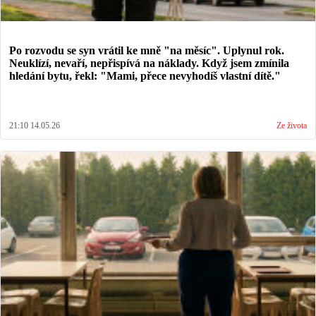
Po rozvodu se syn vrátil ke mně "na měsíc". Uplynul rok.
Neuklízí, nevaří, nepřispívá na náklady. Když jsem zmínila
hledání bytu, řekl: "Mami, přece nevyhodíš vlastní dítě."
21:10 14.05.26
Ze života