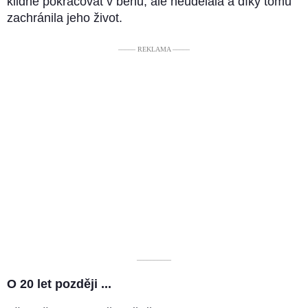
klidně pokračovat v běhu, ale neudělala a díky tomu
zachránila jeho život.
––––– REKLAMA –––––
––––––––––
O 20 let později ...