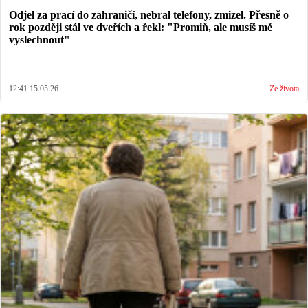
Odjel za prací do zahraničí, nebral telefony, zmizel. Přesně o
rok později stál ve dveřích a řekl: "Promiň, ale musíš mě
vyslechnout"
12:41 15.05.26
Ze života