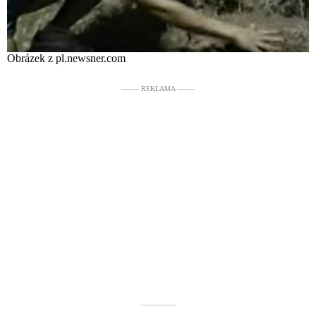
Obrázek z pl.newsner.com
––––– REKLAMA –––––
––––––––––