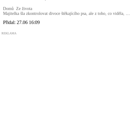
Domů
Ze života
Majitelka šla zkontrolovat divoce štěkajícího psa, ale z toho, co viděla, jí
skočilo srdce až do krku
Přidal:
27.06 16:09
REKLAMA