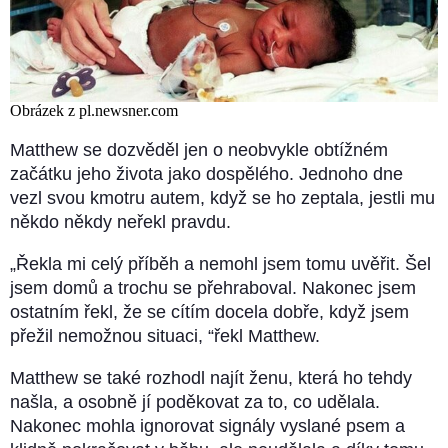
Obrázek z pl.newsner.com
Matthew se dozvěděl jen o neobvykle obtížném
začátku jeho života jako dospělého. Jednoho dne
vezl svou kmotru autem, když se ho zeptala, jestli mu
někdo někdy neřekl pravdu.
„Řekla mi celý příběh a nemohl jsem tomu uvěřit. Šel
jsem domů a trochu se přehraboval. Nakonec jsem
ostatním řekl, že se cítím docela dobře, když jsem
přežil nemožnou situaci, “řekl Matthew.
Matthew se také rozhodl najít ženu, která ho tehdy
našla, a osobně jí poděkovat za to, co udělala.
Nakonec mohla ignorovat signály vyslané psem a