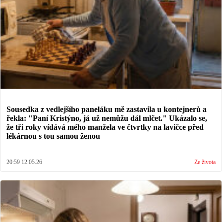
Sousedka z vedlejšího paneláku mě zastavila u kontejnerů a
řekla: "Paní Kristýno, já už nemůžu dál mlčet." Ukázalo se,
že tři roky vídává mého manžela ve čtvrtky na lavičce před
lékárnou s tou samou ženou
20:59 12.05.26
Ze života