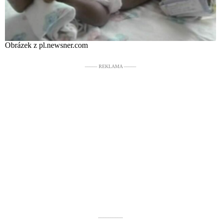
Obrázek z pl.newsner.com
––––– REKLAMA –––––
––––––––––