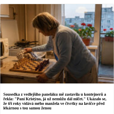
Sousedka z vedlejšího paneláku mě zastavila u kontejnerů a
řekla: "Paní Kristýno, já už nemůžu dál mlčet." Ukázalo se,
že tři roky vídává mého manžela ve čtvrtky na lavičce před
lékárnou s tou samou ženou