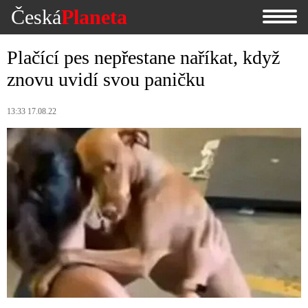
Česká
Planeta
Plačící pes nepřestane naříkat, když
znovu uvidí svou paničku
13:33 17.08.22