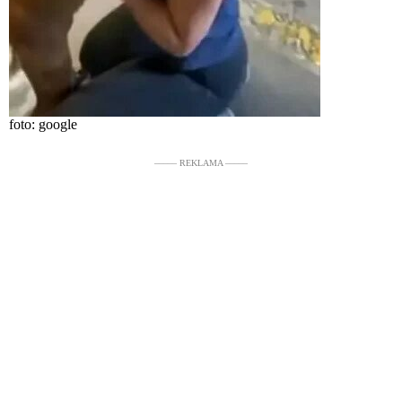
foto: google
––––– REKLAMA –––––