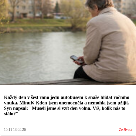
Každý den v šest ráno jedu autobusem k snaše hlídat ročního
vnuka. Minulý týden jsem onemocněla a nemohla jsem přijít.
Syn napsal: "Museli jsme si vzít den volna. Víš, kolik nás to
stálo?"
15:11 13.05.26
Ze života