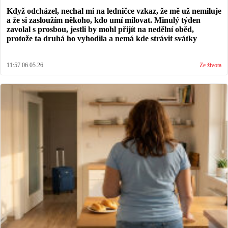
Když odcházel, nechal mi na ledničce vzkaz, že mě už nemiluje
a že si zasloužím někoho, kdo umí milovat. Minulý týden
zavolal s prosbou, jestli by mohl přijít na nedělní oběd,
protože ta druhá ho vyhodila a nemá kde strávit svátky
11:57 06.05.26
Ze života