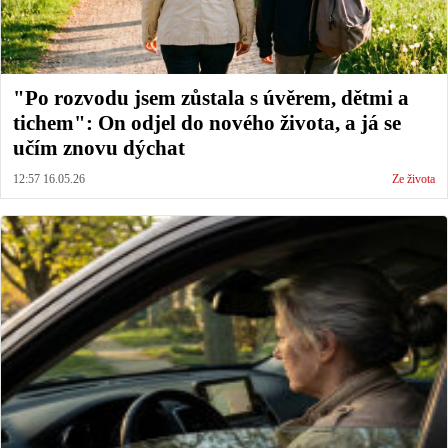
"Po rozvodu jsem zůstala s úvěrem, dětmi a
tichem": On odjel do nového života, a já se
učím znovu dýchat
12:57 16.05.26
Ze života