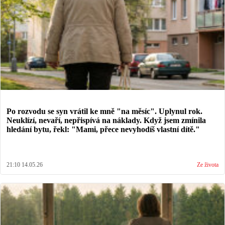
Po rozvodu se syn vrátil ke mně "na měsíc". Uplynul rok.
Neuklízí, nevaří, nepřispívá na náklady. Když jsem zmínila
hledání bytu, řekl: "Mami, přece nevyhodíš vlastní dítě."
21:10 14.05.26
Ze života