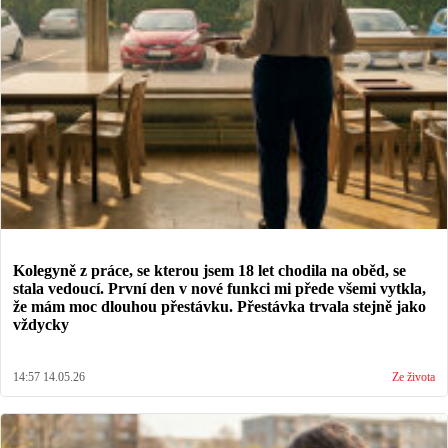
Kolegyně z práce, se kterou jsem 18 let chodila na oběd, se
stala vedoucí. První den v nové funkci mi přede všemi vytkla,
že mám moc dlouhou přestávku. Přestávka trvala stejně jako
vždycky
14:57 14.05.26
Ze života