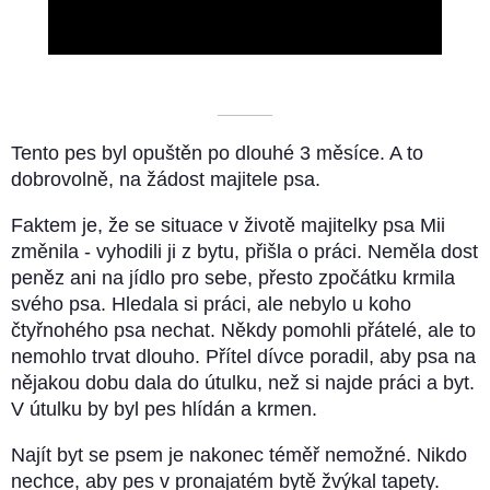
Video
––––––––––
Tento pes byl opuštěn po dlouhé 3 měsíce. A to
dobrovolně, na žádost majitele psa.
Faktem je, že se situace v životě majitelky psa Mii
změnila - vyhodili ji z bytu, přišla o práci. Neměla dost
peněz ani na jídlo pro sebe, přesto zpočátku krmila
svého psa. Hledala si práci, ale nebylo u koho
čtyřnohého psa nechat. Někdy pomohli přátelé, ale to
nemohlo trvat dlouho. Přítel dívce poradil, aby psa na
nějakou dobu dala do útulku, než si najde práci a byt.
V útulku by byl pes hlídán a krmen.
Najít byt se psem je nakonec téměř nemožné. Nikdo
nechce, aby pes v pronajatém bytě žvýkal tapety.