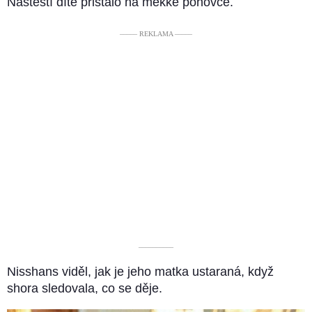
Naštěstí dítě přistálo na měkké pohovce.
––––– REKLAMA –––––
––––––––––
Nisshans viděl, jak je jeho matka ustaraná, když
shora sledovala, co se děje.