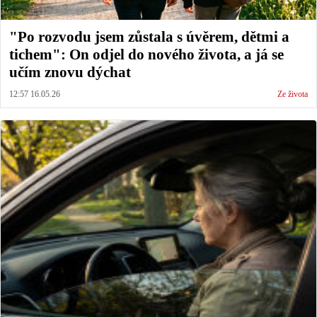
"Po rozvodu jsem zůstala s úvěrem, dětmi a
tichem": On odjel do nového života, a já se
učím znovu dýchat
12:57 16.05.26
Ze života