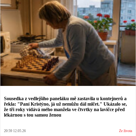
Sousedka z vedlejšího paneláku mě zastavila u kontejnerů a
řekla: "Paní Kristýno, já už nemůžu dál mlčet." Ukázalo se,
že tři roky vídává mého manžela ve čtvrtky na lavičce před
lékárnou s tou samou ženou
20:59 12.05.26
Ze života