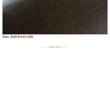
foto: leafclover.club
––––– REKLAMA –––––