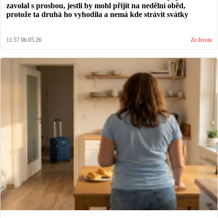
zavolal s prosbou, jestli by mohl přijít na nedělní oběd,
protože ta druhá ho vyhodila a nemá kde strávit svátky
11:57 06.05.26
Ze života