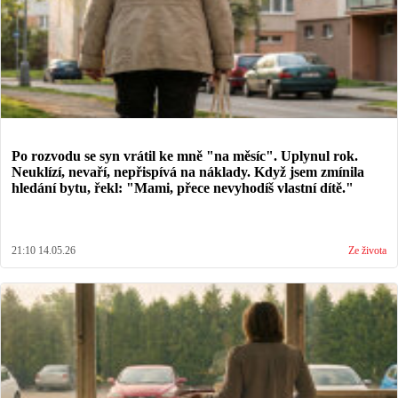
Po rozvodu se syn vrátil ke mně "na měsíc". Uplynul rok.
Neuklízí, nevaří, nepřispívá na náklady. Když jsem zmínila
hledání bytu, řekl: "Mami, přece nevyhodíš vlastní dítě."
21:10 14.05.26
Ze života