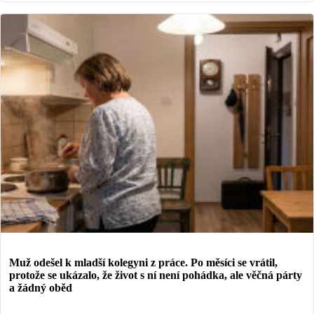
Muž odešel k mladší kolegyni z práce. Po měsíci se vrátil,
protože se ukázalo, že život s ní není pohádka, ale věčná párty
a žádný oběd