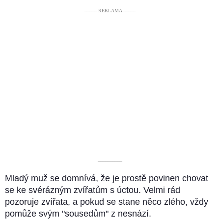
––––– REKLAMA –––––
––––––––––
Mladý muž se domnívá, že je prostě povinen chovat
se ke svérázným zvířatům s úctou. Velmi rád
pozoruje zvířata, a pokud se stane něco zlého, vždy
pomůže svým "sousedům" z nesnází.