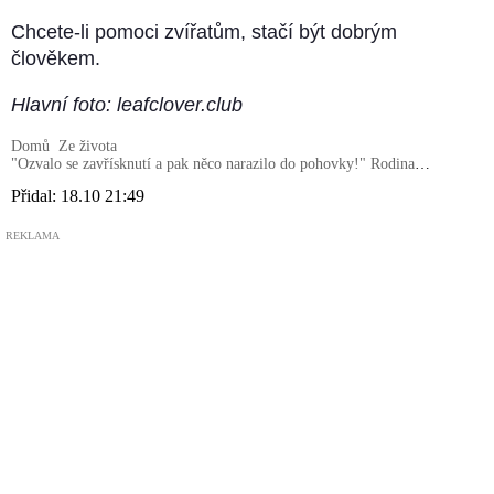
Chcete-li pomoci zvířatům, stačí být dobrým
člověkem.
Hlavní foto: leafclover.club
Domů
Ze života
"Ozvalo se zavřísknutí a pak něco narazilo do pohovky!" Rodina
vzácných zvířat se zabydlela v domě jednoho muže
Přidal:
18.10 21:49
REKLAMA