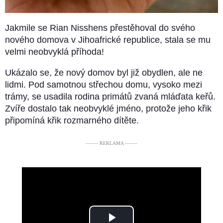
Jakmile se Rian Nisshens přestěhoval do svého
nového domova v Jihoafrické republice, stala se mu
velmi neobvyklá příhoda!
Ukázalo se, že nový domov byl již obydlen, ale ne
lidmi. Pod samotnou střechou domu, vysoko mezi
trámy, se usadila rodina primátů zvaná mláďata keřů.
Zvíře dostalo tak neobvyklé jméno, protože jeho křik
připomíná křik rozmarného dítěte.
––––– REKLAMA –––––