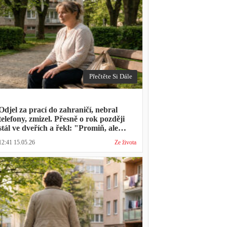
Přečtěte Si Dále
Odjel za prací do zahraničí, nebral
telefony, zmizel. Přesně o rok později
stál ve dveřích a řekl: "Promiň, ale
musíš mě vyslechnout"
12:41 15.05.26
Ze života