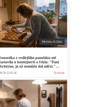
Přečtěte Si Dále
Sousedka z vedlejšího paneláku mě
zastavila u kontejnerů a řekla: "Paní
Kristýno, já už nemůžu dál mlčet."
Ukázalo se, že tři roky vídává mého
20:59 12.05.26
Ze života
manžela ve čtvrtky na lavičce před
lékárnou s tou samou ženou