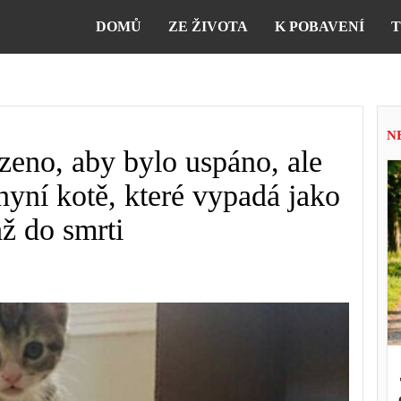
DOMŮ
ZE ŽIVOTA
K POBAVENÍ
T
N
zeno, aby bylo uspáno, ale
 nyní kotě, které vypadá jako
až do smrti