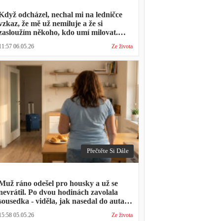
Když odcházel, nechal mi na ledničce
vzkaz, že mě už nemiluje a že si
zasloužím někoho, kdo umí milovat.
Minulý týden zavolal s prosbou, jestli by
11:57 06.05.26
Ze života
mohl přijít na nedělní oběd, protože ta
druhá ho vyhodila a nemá kde strávit
svátky
Přečtěte Si Dále
Muž ráno odešel pro housky a už se
nevrátil. Po dvou hodinách zavolala
sousedka - viděla, jak nasedal do auta s
kufrem, který jsem mu sama minulý
15:58 05.05.26
Ze života
týden pomáhala balit na služební cestu