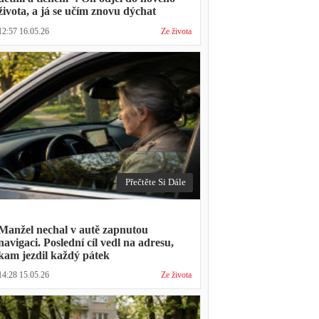
života, a já se učím znovu dýchat
12:57 16.05.26
Ze života
Přečtěte Si Dále
Manžel nechal v autě zapnutou
navigaci. Poslední cíl vedl na adresu,
kam jezdil každý pátek
14:28 15.05.26
Ze života