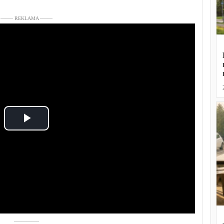
––––– REKLAMA –––––
Play
Video
––––––––––