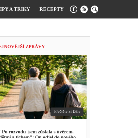
IPY A TRIKY
RECEPTY
EJNOVĚJŠÍ ZPRÁVY
Přečtěte Si Dále
"Po rozvodu jsem zůstala s úvěrem,
dětmi a tichem": On odjel do nového