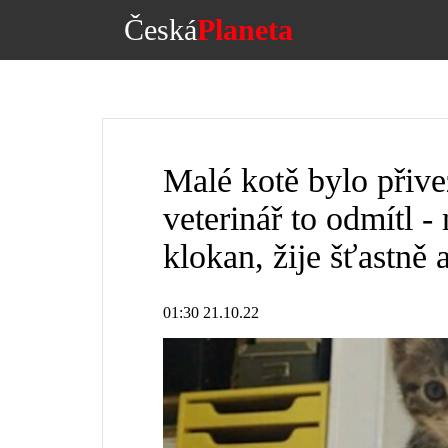
Česká
Planeta
Malé kotě bylo přive
veterinář to odmítl -
klokan, žije šťastně 
01:30 21.10.22