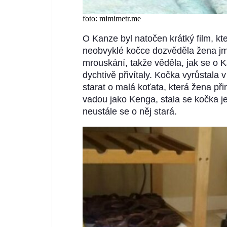
foto: mimimetr.me
O Kanze byl natočen krátký film, kte
neobvyklé kočce dozvěděla žena j
mrouskání, takže věděla, jak se o 
dychtivě přivítaly. Kočka vyrůstala
starat o malá koťata, která žena př
vadou jako Kenga, stala se kočka j
neustále se o něj stará.