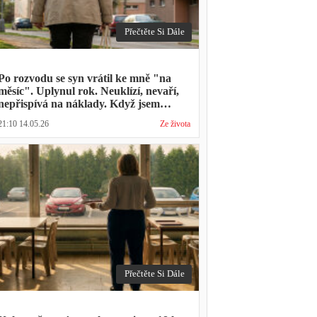
Přečtěte Si Dále
Po rozvodu se syn vrátil ke mně "na
měsíc". Uplynul rok. Neuklízí, nevaří,
nepřispívá na náklady. Když jsem
zmínila hledání bytu, řekl: "Mami,
21:10 14.05.26
Ze života
přece nevyhodíš vlastní dítě."
Přečtěte Si Dále