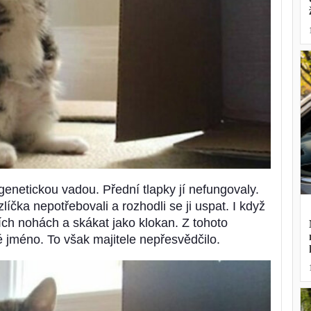
enetickou vadou. Přední tlapky jí nefungovaly.
íčka nepotřebovali a rozhodli se ji uspat. I když
ích nohách a skákat jako klokan. Z tohoto
 jméno. To však majitele nepřesvědčilo.