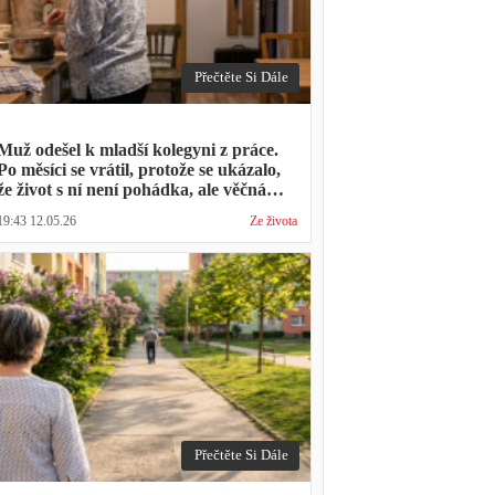
Přečtěte Si Dále
Muž odešel k mladší kolegyni z práce.
Po měsíci se vrátil, protože se ukázalo,
že život s ní není pohádka, ale věčná
párty a žádný oběd
19:43 12.05.26
Ze života
Přečtěte Si Dále