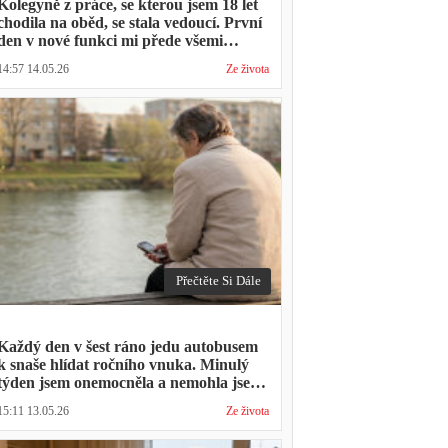
Kolegyně z práce, se kterou jsem 18 let
chodila na oběd, se stala vedoucí. První
den v nové funkci mi přede všemi
vytkla, že mám moc dlouhou přestávku.
14:57 14.05.26
Ze života
Přestávka trvala stejně jako vždycky
Přečtěte Si Dále
Každý den v šest ráno jedu autobusem
k snaše hlídat ročního vnuka. Minulý
týden jsem onemocněla a nemohla jsem
přijít. Syn napsal: "Museli jsme si vzít
15:11 13.05.26
Ze života
den volna. Víš, kolik nás to stálo?"