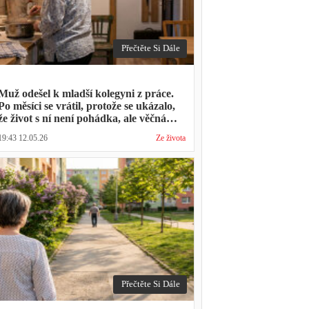
Přečtěte Si Dále
Muž odešel k mladší kolegyni z práce.
Po měsíci se vrátil, protože se ukázalo,
že život s ní není pohádka, ale věčná
párty a žádný oběd
19:43 12.05.26
Ze života
Přečtěte Si Dále