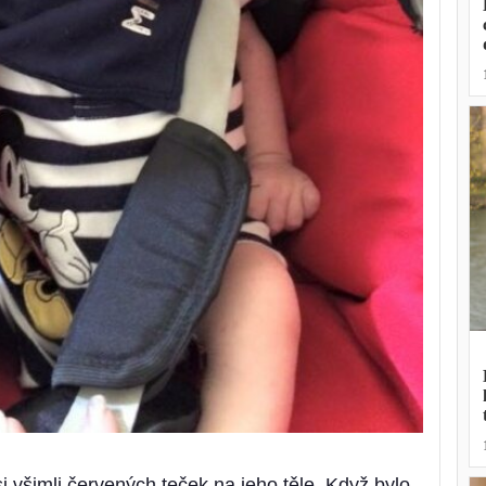
i všimli červených teček na jeho těle. Když bylo