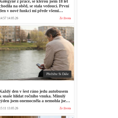
Kolegyně z práce, se kterou jsem 18 let
chodila na oběd, se stala vedoucí. První
den v nové funkci mi přede všemi
vytkla, že mám moc dlouhou přestávku.
14:57 14.05.26
Ze života
Přestávka trvala stejně jako vždycky
Přečtěte Si Dále
Každý den v šest ráno jedu autobusem
k snaše hlídat ročního vnuka. Minulý
týden jsem onemocněla a nemohla jsem
přijít. Syn napsal: "Museli jsme si vzít
15:11 13.05.26
Ze života
den volna. Víš, kolik nás to stálo?"