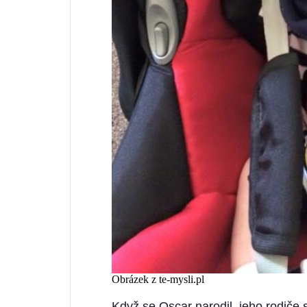
Obrázek z te-mysli.pl
Když se Oscar narodil, jeho rodiče s