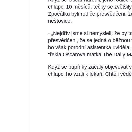
chlapci 10 měsíců, tečky se zvětšily 
Zpočátku byli rodiče přesvědčeni, 
neštovice.
- „Nejdřív jsme si nemysleli, že by
přesvědčeni, že se jedná o běžnou 
ho však porodní asistentka uviděla,
“řekla Oscarova matka The Daily Ma
Když se pupínky začaly objevovat ve
chlapci ho vzali k lékaři. Chtěli věd