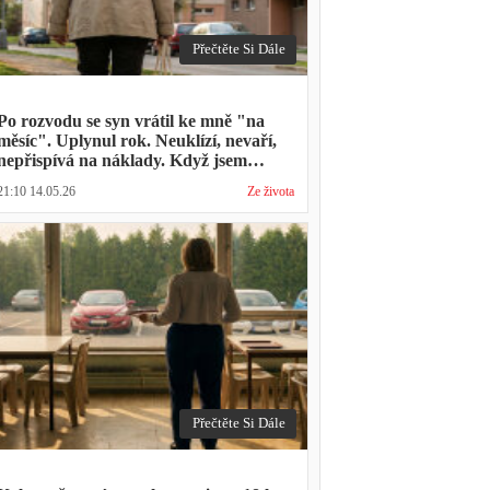
Přečtěte Si Dále
Po rozvodu se syn vrátil ke mně "na
měsíc". Uplynul rok. Neuklízí, nevaří,
nepřispívá na náklady. Když jsem
zmínila hledání bytu, řekl: "Mami,
21:10 14.05.26
Ze života
přece nevyhodíš vlastní dítě."
Přečtěte Si Dále