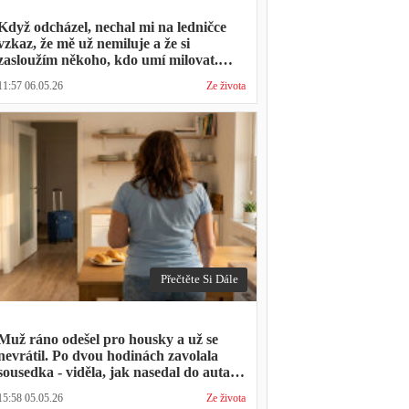
Když odcházel, nechal mi na ledničce
vzkaz, že mě už nemiluje a že si
zasloužím někoho, kdo umí milovat.
Minulý týden zavolal s prosbou, jestli by
11:57 06.05.26
Ze života
mohl přijít na nedělní oběd, protože ta
druhá ho vyhodila a nemá kde strávit
svátky
Přečtěte Si Dále
Muž ráno odešel pro housky a už se
nevrátil. Po dvou hodinách zavolala
sousedka - viděla, jak nasedal do auta s
kufrem, který jsem mu sama minulý
15:58 05.05.26
Ze života
týden pomáhala balit na služební cestu