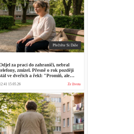
Přečtěte Si Dále
Odjel za prací do zahraničí, nebral
telefony, zmizel. Přesně o rok později
stál ve dveřích a řekl: "Promiň, ale
musíš mě vyslechnout"
12:41 15.05.26
Ze života