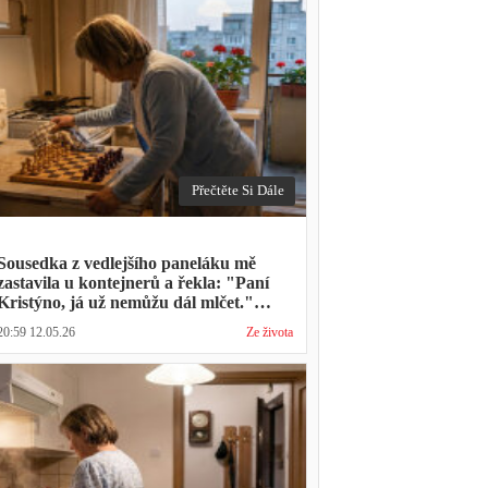
Přečtěte Si Dále
Sousedka z vedlejšího paneláku mě
zastavila u kontejnerů a řekla: "Paní
Kristýno, já už nemůžu dál mlčet."
Ukázalo se, že tři roky vídává mého
20:59 12.05.26
Ze života
manžela ve čtvrtky na lavičce před
lékárnou s tou samou ženou