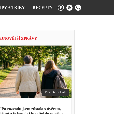
IPY A TRIKY
RECEPTY
EJNOVĚJŠÍ ZPRÁVY
Přečtěte Si Dále
"Po rozvodu jsem zůstala s úvěrem,
dětmi a tichem": On odjel do nového