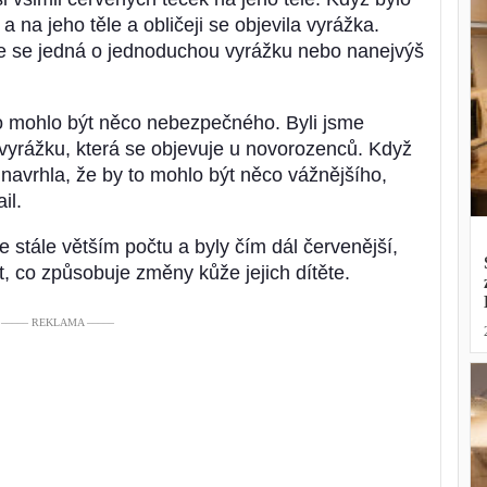
a na jeho těle a obličeji se objevila vyrážka.
že se jedná o jednoduchou vyrážku nebo nanejvýš
 to mohlo být něco nebezpečného. Byli jsme
vyrážku, která se objevuje u novorozenců. Když
 navrhla, že by to mohlo být něco vážnějšího,
il.
 stále větším počtu a byly čím dál červenější,
ět, co způsobuje změny kůže jejich dítěte.
––––– REKLAMA –––––