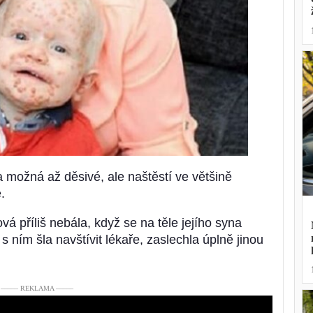
 a možná až děsivé, ale naštěstí ve většině
.
á příliš nebála, když se na těle jejího syna
 ním šla navštívit lékaře, zaslechla úplně jinou
––––– REKLAMA –––––