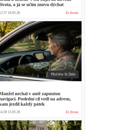
života, a já se učím znovu dýchat
12:57 16.05.26
Ze života
Přečtěte Si Dále
Manžel nechal v autě zapnutou
navigaci. Poslední cíl vedl na adresu,
kam jezdil každý pátek
14:28 15.05.26
Ze života