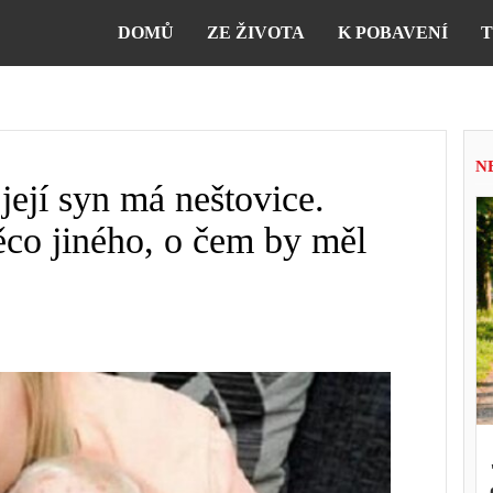
DOMŮ
ZE ŽIVOTA
K POBAVENÍ
T
N
její syn má neštovice.
něco jiného, o čem by měl