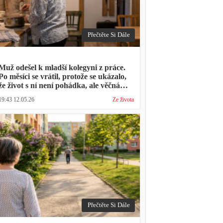
Přečtěte Si Dále
Muž odešel k mladší kolegyni z práce.
Po měsíci se vrátil, protože se ukázalo,
že život s ní není pohádka, ale věčná
párty a žádný oběd
19:43 12.05.26
Ze života
Přečtěte Si Dále