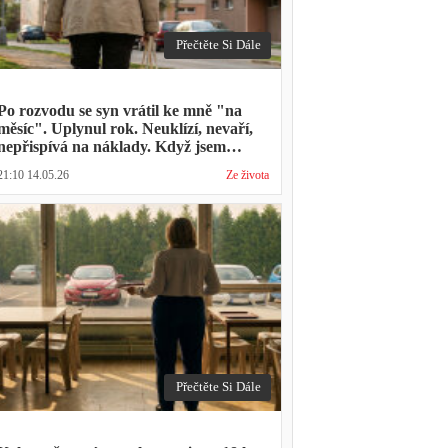
Přečtěte Si Dále
Po rozvodu se syn vrátil ke mně "na
měsíc". Uplynul rok. Neuklízí, nevaří,
nepřispívá na náklady. Když jsem
zmínila hledání bytu, řekl: "Mami,
21:10 14.05.26
Ze života
přece nevyhodíš vlastní dítě."
Přečtěte Si Dále