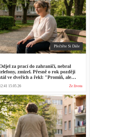
Přečtěte Si Dále
Odjel za prací do zahraničí, nebral
telefony, zmizel. Přesně o rok později
stál ve dveřích a řekl: "Promiň, ale
musíš mě vyslechnout"
12:41 15.05.26
Ze života