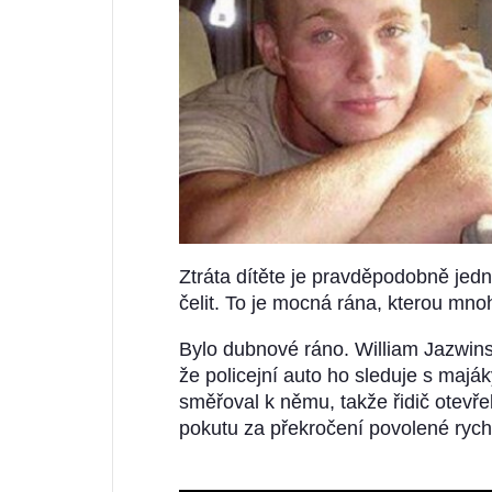
Ztráta dítěte je pravděpodobně jedn
čelit. To je mocná rána, kterou mnoh
Bylo dubnové ráno. William Jazwinsk
že policejní auto ho sleduje s majáky
směřoval k němu, takže řidič otevře
pokutu za překročení povolené rychl