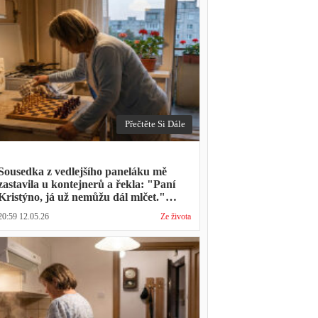
Přečtěte Si Dále
Sousedka z vedlejšího paneláku mě
zastavila u kontejnerů a řekla: "Paní
Kristýno, já už nemůžu dál mlčet."
Ukázalo se, že tři roky vídává mého
20:59 12.05.26
Ze života
manžela ve čtvrtky na lavičce před
lékárnou s tou samou ženou