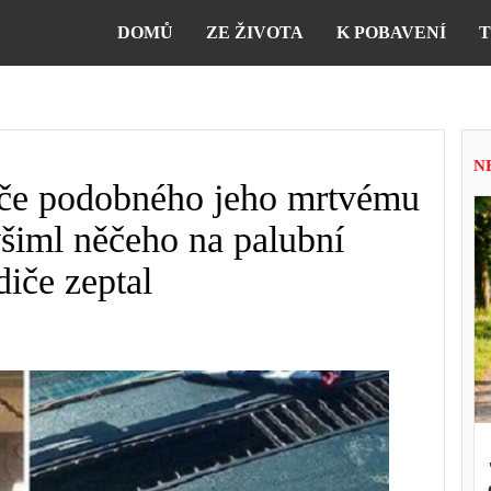
DOMŮ
ZE ŽIVOTA
K POBAVENÍ
T
N
idiče podobného jeho mrtvému
 všiml něčeho na palubní
diče zeptal