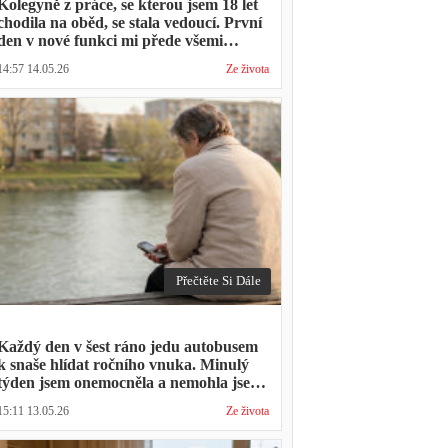
Kolegyně z práce, se kterou jsem 18 let
chodila na oběd, se stala vedoucí. První
den v nové funkci mi přede všemi
vytkla, že mám moc dlouhou přestávku.
14:57 14.05.26
Ze života
Přestávka trvala stejně jako vždycky
Přečtěte Si Dále
Každý den v šest ráno jedu autobusem
k snaše hlídat ročního vnuka. Minulý
týden jsem onemocněla a nemohla jsem
přijít. Syn napsal: "Museli jsme si vzít
15:11 13.05.26
Ze života
den volna. Víš, kolik nás to stálo?"