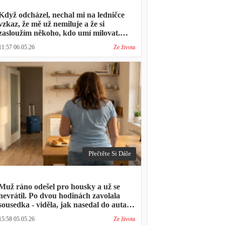
Když odcházel, nechal mi na ledničce
vzkaz, že mě už nemiluje a že si
zasloužím někoho, kdo umí milovat.
Minulý týden zavolal s prosbou, jestli by
11:57 06.05.26
Ze života
mohl přijít na nedělní oběd, protože ta
druhá ho vyhodila a nemá kde strávit
svátky
Přečtěte Si Dále
Muž ráno odešel pro housky a už se
nevrátil. Po dvou hodinách zavolala
sousedka - viděla, jak nasedal do auta s
kufrem, který jsem mu sama minulý
15:58 05.05.26
Ze života
týden pomáhala balit na služební cestu