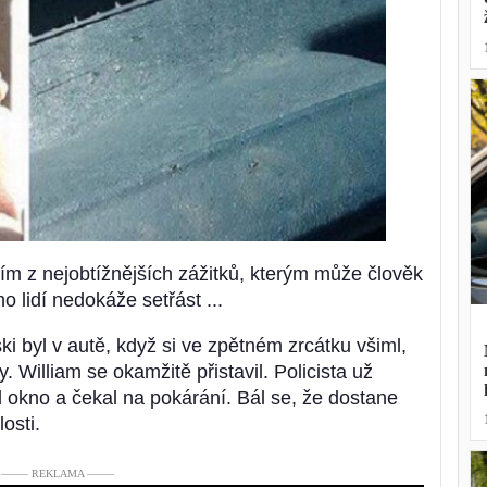
ím z nejobtížnějších zážitků, kterým může člověk
o lidí nedokáže setřást ...
i byl v autě, když si ve zpětném zrcátku všiml,
. William se okamžitě přistavil. Policista už
l okno a čekal na pokárání. Bál se, že dostane
osti.
––––– REKLAMA –––––