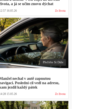
života, a já se učím znovu dýchat
12:57 16.05.26
Ze života
Přečtěte Si Dále
Manžel nechal v autě zapnutou
navigaci. Poslední cíl vedl na adresu,
kam jezdil každý pátek
14:28 15.05.26
Ze života