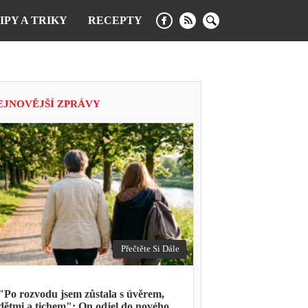
IPY A TRIKY
RECEPTY
EJNOVĚJŠÍ ZPRÁVY
Přečtěte Si Dále
"Po rozvodu jsem zůstala s úvěrem,
dětmi a tichem": On odjel do nového