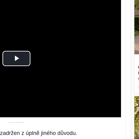
Play
Video
––––––––––
 zadržen z úplně jiného důvodu.