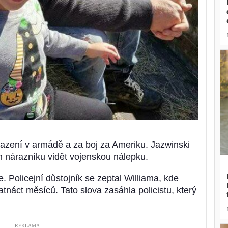
sazení v armádě a za boj za Ameriku. Jazwinski
m nárazníku vidět vojenskou nálepku.
. Policejní důstojník se zeptal Williama, kde
patnáct měsíců. Tato slova zasáhla policistu, který
––––– REKLAMA –––––