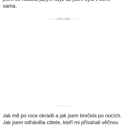
sama.
––––– REKLAMA –––––
––––––––––
Jak mě po roce okradli a jak jsem brečela po nocích.
Jak jsem odháněla ctitele, kteří mi přísahali věčnou