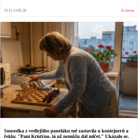
15:11 13.05.26
Ze života
Sousedka z vedlejšího paneláku mě zastavila u kontejnerů a
řekla: "Paní Kristýno, já už nemůžu dál mlčet." Ukázalo se,