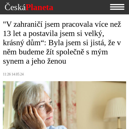
Česká
Planeta
"V zahraničí jsem pracovala více než
13 let a postavila jsem si velký,
krásný dům“: Byla jsem si jistá, že v
něm budeme žít společně s mým
synem a jeho ženou
11:26 14.05.24