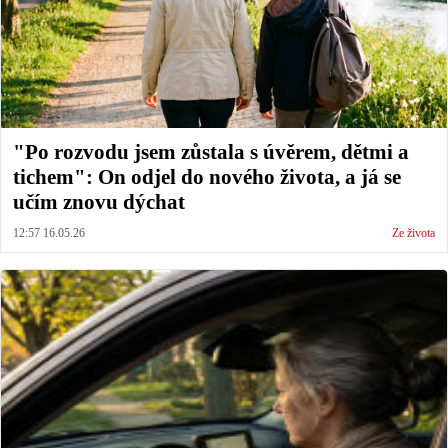
"Po rozvodu jsem zůstala s úvěrem, dětmi a
tichem": On odjel do nového života, a já se
učím znovu dýchat
12:57 16.05.26
Ze života