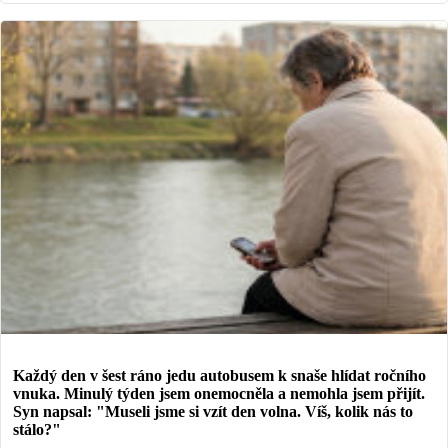
Každý den v šest ráno jedu autobusem k snaše hlídat ročního
vnuka. Minulý týden jsem onemocněla a nemohla jsem přijít.
Syn napsal: "Museli jsme si vzít den volna. Víš, kolik nás to
stálo?"