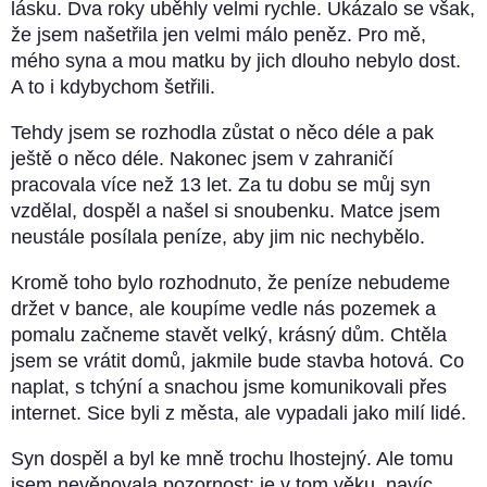
lásku. Dva roky uběhly velmi rychle. Ukázalo se však,
že jsem našetřila jen velmi málo peněz. Pro mě,
mého syna a mou matku by jich dlouho nebylo dost.
A to i kdybychom šetřili.
Tehdy jsem se rozhodla zůstat o něco déle a pak
ještě o něco déle. Nakonec jsem v zahraničí
pracovala více než 13 let. Za tu dobu se můj syn
vzdělal, dospěl a našel si snoubenku. Matce jsem
neustále posílala peníze, aby jim nic nechybělo.
Kromě toho bylo rozhodnuto, že peníze nebudeme
držet v bance, ale koupíme vedle nás pozemek a
pomalu začneme stavět velký, krásný dům. Chtěla
jsem se vrátit domů, jakmile bude stavba hotová. Co
naplat, s tchýní a snachou jsme komunikovali přes
internet. Sice byli z města, ale vypadali jako milí lidé.
Syn dospěl a byl ke mně trochu lhostejný. Ale tomu
jsem nevěnovala pozornost: je v tom věku, navíc