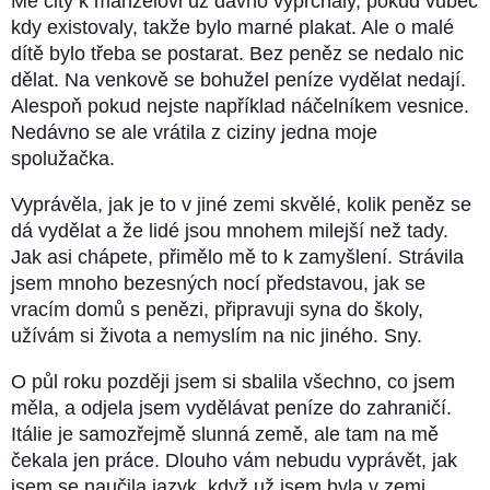
Mé city k manželovi už dávno vyprchaly, pokud vůbec
kdy existovaly, takže bylo marné plakat. Ale o malé
dítě bylo třeba se postarat. Bez peněz se nedalo nic
dělat. Na venkově se bohužel peníze vydělat nedají.
Alespoň pokud nejste například náčelníkem vesnice.
Nedávno se ale vrátila z ciziny jedna moje
spolužačka.
Vyprávěla, jak je to v jiné zemi skvělé, kolik peněz se
dá vydělat a že lidé jsou mnohem milejší než tady.
Jak asi chápete, přimělo mě to k zamyšlení. Strávila
jsem mnoho bezesných nocí představou, jak se
vracím domů s penězi, připravuji syna do školy,
užívám si života a nemyslím na nic jiného. Sny.
O půl roku později jsem si sbalila všechno, co jsem
měla, a odjela jsem vydělávat peníze do zahraničí.
Itálie je samozřejmě slunná země, ale tam na mě
čekala jen práce. Dlouho vám nebudu vyprávět, jak
jsem se naučila jazyk, když už jsem byla v zemi