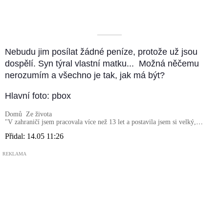
––––––––––
Nebudu jim posílat žádné peníze, protože už jsou
dospělí. Syn týral vlastní matku... Možná něčemu
nerozumím a všechno je tak, jak má být?
Hlavní foto: pbox
Domů
Ze života
"V zahraničí jsem pracovala více než 13 let a postavila jsem si velký,
krásný dům“: Byla jsem si jistá, že v něm budeme žít společně s mým
Přidal:
14.05 11:26
synem a jeho ženou
REKLAMA