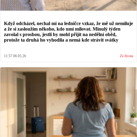
Když odcházel, nechal mi na ledničce vzkaz, že mě už nemiluje
a že si zasloužím někoho, kdo umí milovat. Minulý týden
zavolal s prosbou, jestli by mohl přijít na nedělní oběd,
protože ta druhá ho vyhodila a nemá kde strávit svátky
11:57 06.05.26
Ze života