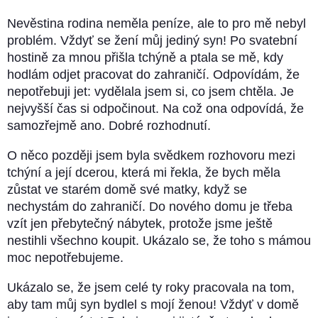
Nevěstina rodina neměla peníze, ale to pro mě nebyl
problém. Vždyť se žení můj jediný syn! Po svatební
hostině za mnou přišla tchýně a ptala se mě, kdy
hodlám odjet pracovat do zahraničí. Odpovídám, že
nepotřebuji jet: vydělala jsem si, co jsem chtěla. Je
nejvyšší čas si odpočinout. Na což ona odpovídá, že
samozřejmě ano. Dobré rozhodnutí.
O něco později jsem byla svědkem rozhovoru mezi
tchýní a její dcerou, která mi řekla, že bych měla
zůstat ve starém domě své matky, když se
nechystám do zahraničí. Do nového domu je třeba
vzít jen přebytečný nábytek, protože jsme ještě
nestihli všechno koupit. Ukázalo se, že toho s mámou
moc nepotřebujeme.
Ukázalo se, že jsem celé ty roky pracovala na tom,
aby tam můj syn bydlel s mojí ženou! Vždyť v domě