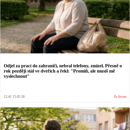
Odjel za prací do zahraničí, nebral telefony, zmizel. Přesně o
rok později stál ve dveřích a řekl: "Promiň, ale musíš mě
vyslechnout"
12:41 15.05.26
Ze života