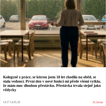
Kolegyně z práce, se kterou jsem 18 let chodila na oběd, se
stala vedoucí. První den v nové funkci mi přede všemi vytkla,
že mám moc dlouhou přestávku. Přestávka trvala stejně jako
vždycky
14:57 14.05.26
Ze života