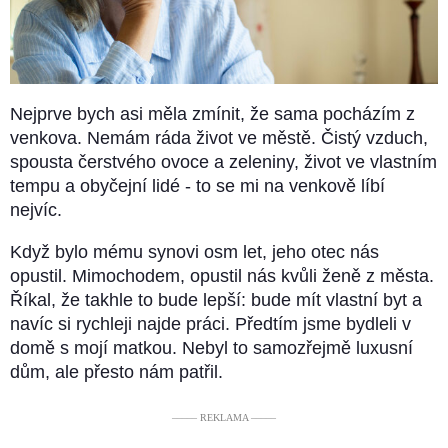
Nejprve bych asi měla zmínit, že sama pocházím z
venkova. Nemám ráda život ve městě. Čistý vzduch,
spousta čerstvého ovoce a zeleniny, život ve vlastním
tempu a obyčejní lidé - to se mi na venkově líbí
nejvíc.
Když bylo mému synovi osm let, jeho otec nás
opustil. Mimochodem, opustil nás kvůli ženě z města.
Říkal, že takhle to bude lepší: bude mít vlastní byt a
navíc si rychleji najde práci. Předtím jsme bydleli v
domě s mojí matkou. Nebyl to samozřejmě luxusní
dům, ale přesto nám patřil.
––––– REKLAMA –––––