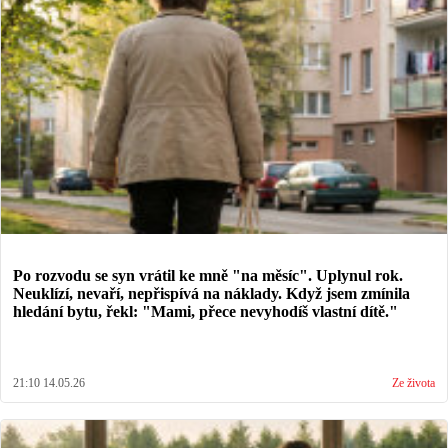
Po rozvodu se syn vrátil ke mně "na měsíc". Uplynul rok.
Neuklízí, nevaří, nepřispívá na náklady. Když jsem zmínila
hledání bytu, řekl: "Mami, přece nevyhodíš vlastní dítě."
21:10 14.05.26
Ze života