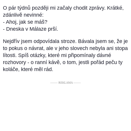
O pár týdnů později mi začaly chodit zprávy. Krátké,
zdánlivě nevinné:
- Ahoj, jak se máš?
- Dneska v Málaze prší.
Nejdřív jsem odpovídala stroze. Bávala jsem se, že je
to pokus o návrat, ale v jeho slovech nebyla ani stopa
lítosti. Spíš otázky, které mi připomínaly dávné
rozhovory - o ranní kávě, o tom, jestli pořád peču ty
koláče, které měl rád.
––––– REKLAMA –––––