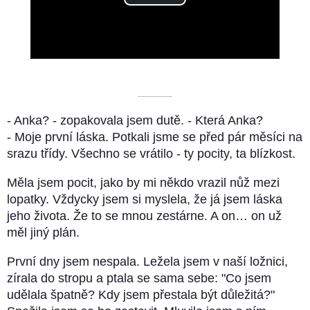
Play
Video
––––––––––
- Anka? - zopakovala jsem dutě. - Která Anka?
- Moje první láska. Potkali jsme se před pár měsíci na
srazu třídy. Všechno se vrátilo - ty pocity, ta blízkost.
Měla jsem pocit, jako by mi někdo vrazil nůž mezi
lopatky. Vždycky jsem si myslela, že já jsem láska
jeho života. Že to se mnou zestárne. A on… on už
měl jiný plán.
První dny jsem nespala. Ležela jsem v naší ložnici,
zírala do stropu a ptala se sama sebe: "Co jsem
udělala špatně? Kdy jsem přestala být důležitá?"