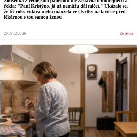
Sousedka z vedlejšího paneláku mě zastavila u kontejnerů a
řekla: "Paní Kristýno, já už nemůžu dál mlčet." Ukázalo se,
že tři roky vídává mého manžela ve čtvrtky na lavičce před
lékárnou s tou samou ženou
20:59 12.05.26
Ze života