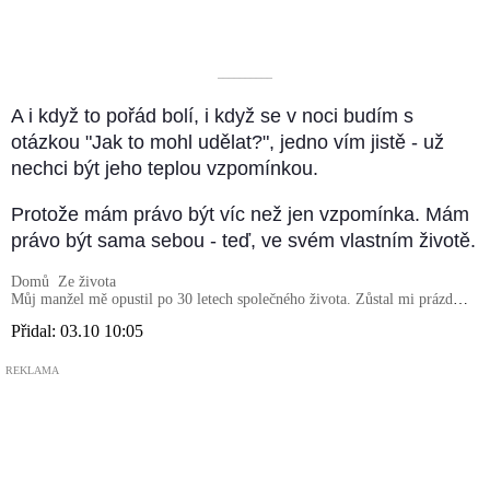
––––––––––
A i když to pořád bolí, i když se v noci budím s
otázkou "Jak to mohl udělat?", jedno vím jistě - už
nechci být jeho teplou vzpomínkou.
Protože mám právo být víc než jen vzpomínka. Mám
právo být sama sebou - teď, ve svém vlastním životě.
Domů
Ze života
Můj manžel mě opustil po 30 letech společného života. Zůstal mi prázdný
dům, smutek a samota
Přidal:
03.10 10:05
REKLAMA