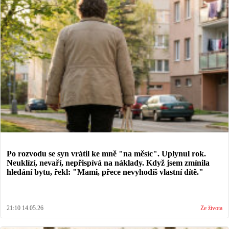
Po rozvodu se syn vrátil ke mně "na měsíc". Uplynul rok.
Neuklízí, nevaří, nepřispívá na náklady. Když jsem zmínila
hledání bytu, řekl: "Mami, přece nevyhodíš vlastní dítě."
21:10 14.05.26
Ze života