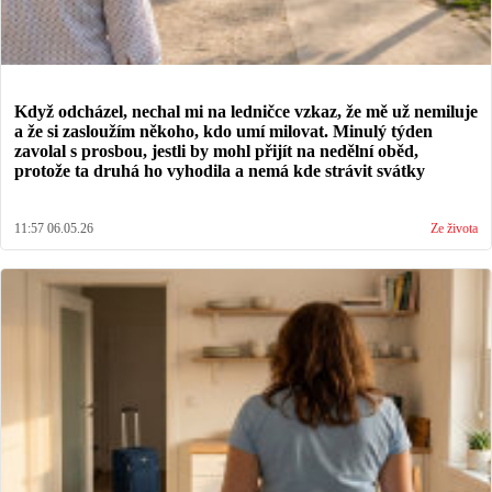
Když odcházel, nechal mi na ledničce vzkaz, že mě už nemiluje
a že si zasloužím někoho, kdo umí milovat. Minulý týden
zavolal s prosbou, jestli by mohl přijít na nedělní oběd,
protože ta druhá ho vyhodila a nemá kde strávit svátky
11:57 06.05.26
Ze života