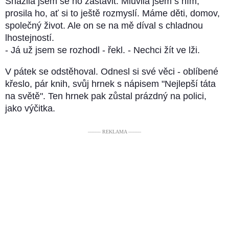
Snažila jsem se ho zastavit. Mluvila jsem s ním,
prosila ho, ať si to ještě rozmyslí. Máme děti, domov,
společný život. Ale on se na mě díval s chladnou
lhostejností.
- Já už jsem se rozhodl - řekl. - Nechci žít ve lži.
V pátek se odstěhoval. Odnesl si své věci - oblíbené
křeslo, pár knih, svůj hrnek s nápisem "Nejlepší táta
na světě". Ten hrnek pak zůstal prázdný na polici,
jako výčitka.
––––– REKLAMA –––––