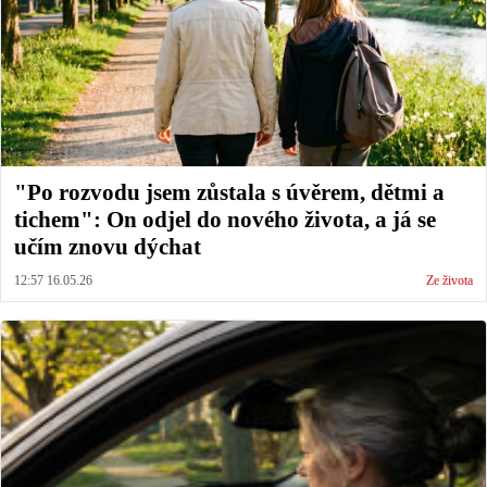
"Po rozvodu jsem zůstala s úvěrem, dětmi a
tichem": On odjel do nového života, a já se
učím znovu dýchat
12:57 16.05.26
Ze života