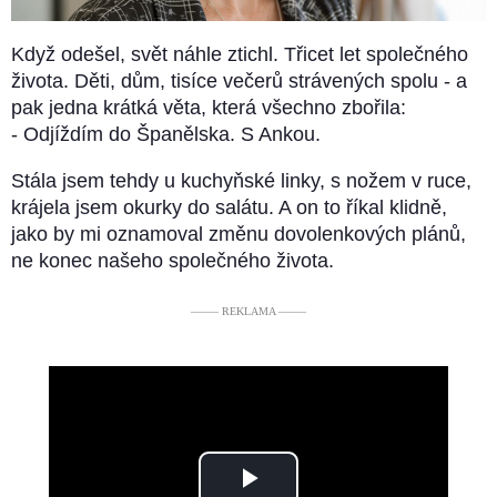
Když odešel, svět náhle ztichl. Třicet let společného
života. Děti, dům, tisíce večerů strávených spolu - a
pak jedna krátká věta, která všechno zbořila:
- Odjíždím do Španělska. S Ankou.
Stála jsem tehdy u kuchyňské linky, s nožem v ruce,
krájela jsem okurky do salátu. A on to říkal klidně,
jako by mi oznamoval změnu dovolenkových plánů,
ne konec našeho společného života.
––––– REKLAMA –––––