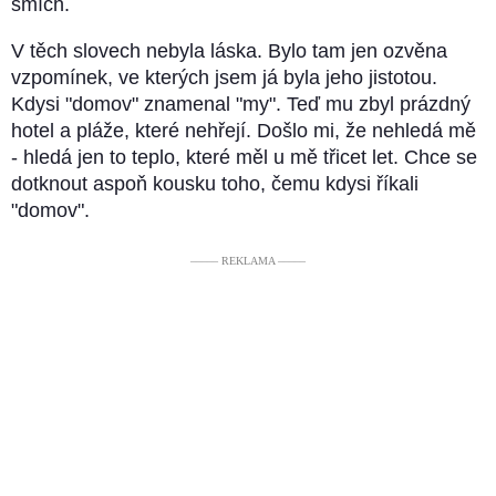
smích.
V těch slovech nebyla láska. Bylo tam jen ozvěna
vzpomínek, ve kterých jsem já byla jeho jistotou.
Kdysi "domov" znamenal "my". Teď mu zbyl prázdný
hotel a pláže, které nehřejí. Došlo mi, že nehledá mě
- hledá jen to teplo, které měl u mě třicet let. Chce se
dotknout aspoň kousku toho, čemu kdysi říkali
"domov".
––––– REKLAMA –––––