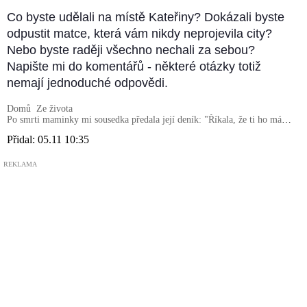
Co byste udělali na místě Kateřiny? Dokázali byste
odpustit matce, která vám nikdy neprojevila city?
Nebo byste raději všechno nechali za sebou?
Napište mi do komentářů - některé otázky totiž
nemají jednoduché odpovědi.
Domů
Ze života
Po smrti maminky mi sousedka předala její deník: "Říkala, že ti ho mám
dát, pokud se sem někdy vrátíš."
Přidal:
05.11 10:35
REKLAMA