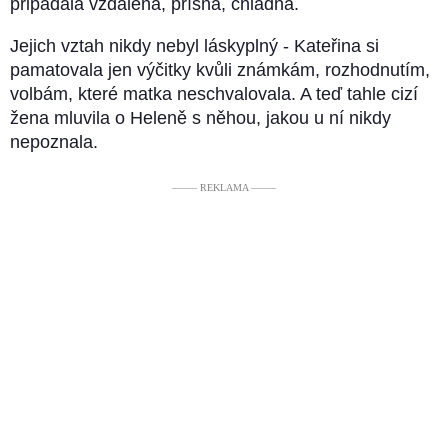
připadala vzdálená, přísná, chladná.
Jejich vztah nikdy nebyl láskyplný - Kateřina si
pamatovala jen výčitky kvůli známkám, rozhodnutím,
volbám, které matka neschvalovala. A teď tahle cizí
žena mluvila o Heleně s něhou, jakou u ní nikdy
nepoznala.
––––– REKLAMA –––––