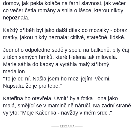
domov, jak pekla koláče na farní slavnost, jak večer
co večer četla romány a snila o lásce, kterou nikdy
nepoznala.
Každý příběh byl jako další dílek do mozaiky - obraz
matky, jakou nikdy neznala: citlivé, statečné, lidské.
Jednoho odpoledne seděly spolu na balkoně, pily čaj
z těch samých hrnků, které Helena tak milovala.
Marie sáhla do kapsy a vytáhla malý stříbrný
medailon.
"To je od ní. Našla jsem ho mezi jejími věcmi.
Napsala, že je pro tebe."
Kateřina ho otevřela. Uvnitř byla fotka - ona jako
malá, smějící se v maminčině náručí. Na zadní straně
vyryto: "Moje Kačenka - navždy v mém srdci."
––––– REKLAMA –––––