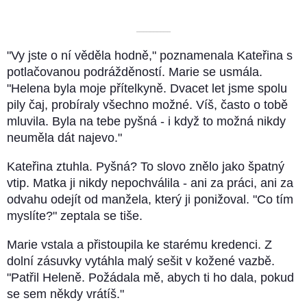
––––––––––
"Vy jste o ní věděla hodně," poznamenala Kateřina s
potlačovanou podrážděností. Marie se usmála.
"Helena byla moje přítelkyně. Dvacet let jsme spolu
pily čaj, probíraly všechno možné. Víš, často o tobě
mluvila. Byla na tebe pyšná - i když to možná nikdy
neuměla dát najevo."
Kateřina ztuhla. Pyšná? To slovo znělo jako špatný
vtip. Matka ji nikdy nepochválila - ani za práci, ani za
odvahu odejít od manžela, který ji ponižoval. "Co tím
myslíte?" zeptala se tiše.
Marie vstala a přistoupila ke starému kredenci. Z
dolní zásuvky vytáhla malý sešit v kožené vazbě.
"Patřil Heleně. Požádala mě, abych ti ho dala, pokud
se sem někdy vrátíš."