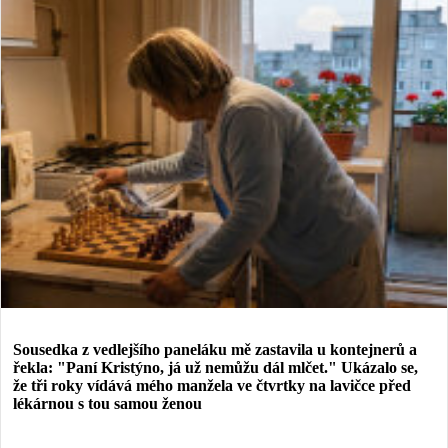
Sousedka z vedlejšího paneláku mě zastavila u kontejnerů a
řekla: "Paní Kristýno, já už nemůžu dál mlčet." Ukázalo se,
že tři roky vídává mého manžela ve čtvrtky na lavičce před
lékárnou s tou samou ženou