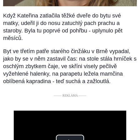
Když Kateřina zatlačila těžké dveře do bytu své
matky, udeřil ji do nosu zatuchlý pach prachu a
staroby. Byla tu poprvé od pohřbu - uplynulo pět
měsíců.
Byt ve třetím patře starého činžáku v Brně vypadal,
jako by se v něm zastavil čas: na stole stála hrníček s
oschlým zbytkem čaje, ve skříni visely pečlivě
vyžehlené halenky, na parapetu ležela mamčina
oblíbená kapradina - teď suchá a zažloutlá.
––––– REKLAMA –––––