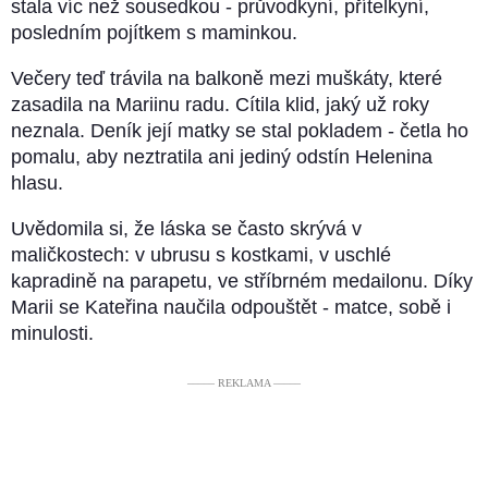
stala víc než sousedkou - průvodkyní, přítelkyní,
posledním pojítkem s maminkou.
Večery teď trávila na balkoně mezi muškáty, které
zasadila na Mariinu radu. Cítila klid, jaký už roky
neznala. Deník její matky se stal pokladem - četla ho
pomalu, aby neztratila ani jediný odstín Helenina
hlasu.
Uvědomila si, že láska se často skrývá v
maličkostech: v ubrusu s kostkami, v uschlé
kapradině na parapetu, ve stříbrném medailonu. Díky
Marii se Kateřina naučila odpouštět - matce, sobě i
minulosti.
––––– REKLAMA –––––