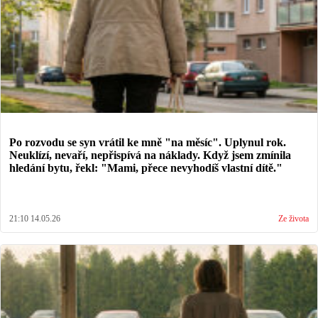
Po rozvodu se syn vrátil ke mně "na měsíc". Uplynul rok.
Neuklízí, nevaří, nepřispívá na náklady. Když jsem zmínila
hledání bytu, řekl: "Mami, přece nevyhodíš vlastní dítě."
21:10 14.05.26
Ze života