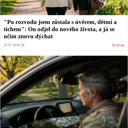
"Po rozvodu jsem zůstala s úvěrem, dětmi a
tichem": On odjel do nového života, a já se
učím znovu dýchat
12:57 16.05.26
Ze života