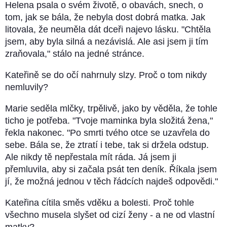
Helena psala o svém životě, o obavách, snech, o
tom, jak se bála, že nebyla dost dobrá matka. Jak
litovala, že neuměla dát dceři najevo lásku. "Chtěla
jsem, aby byla silná a nezávislá. Ale asi jsem ji tím
zraňovala," stálo na jedné stránce.
Kateřině se do očí nahrnuly slzy. Proč o tom nikdy
nemluvily?
Marie seděla mlčky, trpělivě, jako by věděla, že tohle
ticho je potřeba. "Tvoje maminka byla složitá žena,"
řekla nakonec. "Po smrti tvého otce se uzavřela do
sebe. Bála se, že ztratí i tebe, tak si držela odstup.
Ale nikdy tě nepřestala mít ráda. Já jsem ji
přemluvila, aby si začala psát ten deník. Říkala jsem
jí, že možná jednou v těch řádcích najdeš odpovědi."
Kateřina cítila směs vděku a bolesti. Proč tohle
všechno musela slyšet od cizí ženy - a ne od vlastní
matky?