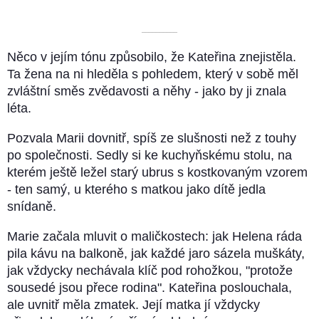
––––––––––
Něco v jejím tónu způsobilo, že Kateřina znejistěla.
Ta žena na ni hleděla s pohledem, který v sobě měl
zvláštní směs zvědavosti a něhy - jako by ji znala
léta.
Pozvala Marii dovnitř, spíš ze slušnosti než z touhy
po společnosti. Sedly si ke kuchyňskému stolu, na
kterém ještě ležel starý ubrus s kostkovaným vzorem
- ten samý, u kterého s matkou jako dítě jedla
snídaně.
Marie začala mluvit o maličkostech: jak Helena ráda
pila kávu na balkoně, jak každé jaro sázela muškáty,
jak vždycky nechávala klíč pod rohožkou, "protože
sousedé jsou přece rodina". Kateřina poslouchala,
ale uvnitř měla zmatek. Její matka jí vždycky