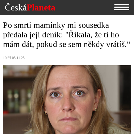
Česká
Planeta
Po smrti maminky mi sousedka
předala její deník: "Říkala, že ti ho
mám dát, pokud se sem někdy vrátíš."
10:35 05.11.25