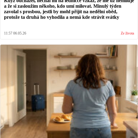
Když odcházel, nechal mi na ledničce vzkaz, že mě už nemiluje
a že si zasloužím někoho, kdo umí milovat. Minulý týden
zavolal s prosbou, jestli by mohl přijít na nedělní oběd,
protože ta druhá ho vyhodila a nemá kde strávit svátky
11:57 06.05.26
Ze života