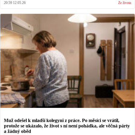
20:59 12.05.26
Ze života
Muž odešel k mladší kolegyni z práce. Po měsíci se vrátil,
protože se ukázalo, že život s ní není pohádka, ale věčná párty
a žádný oběd