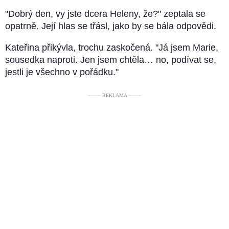
"Dobrý den, vy jste dcera Heleny, že?" zeptala se
opatrně. Její hlas se třásl, jako by se bála odpovědi.
Kateřina přikývla, trochu zaskočená. "Já jsem Marie,
sousedka naproti. Jen jsem chtěla… no, podívat se,
jestli je všechno v pořádku."
––––– REKLAMA –––––