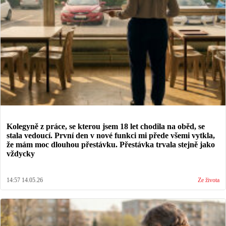
Kolegyně z práce, se kterou jsem 18 let chodila na oběd, se
stala vedoucí. První den v nové funkci mi přede všemi vytkla,
že mám moc dlouhou přestávku. Přestávka trvala stejně jako
vždycky
14:57 14.05.26
Ze života