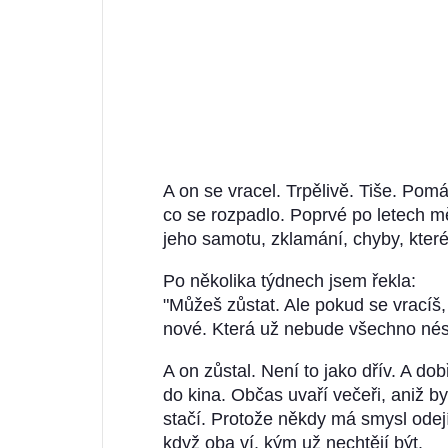
A on se vracel. Trpělivě. Tiše. Pomá
co se rozpadlo. Poprvé po letech m
jeho samotu, zklamání, chyby, které
Po několika týdnech jsem řekla:
"Můžeš zůstat. Ale pokud se vracíš, 
nové. Která už nebude všechno nés
A on zůstal. Není to jako dřív. A d
do kina. Občas uvaří večeři, aniž b
stačí. Protože někdy má smysl odejít
když oba ví, kým už nechtějí být.