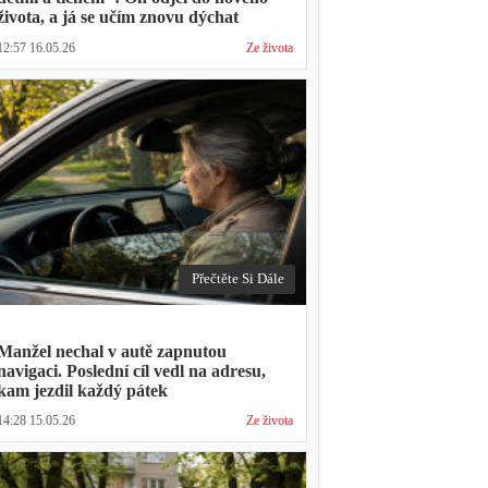
života, a já se učím znovu dýchat
12:57 16.05.26
Ze života
Přečtěte Si Dále
Manžel nechal v autě zapnutou
navigaci. Poslední cíl vedl na adresu,
kam jezdil každý pátek
14:28 15.05.26
Ze života