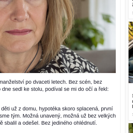
manželství po dvaceti letech. Bez scén, bez
 dne sedl ke stolu, podíval se mi do očí a řekl:
é děti už z domu, hypotéka skoro splacená, první
že jsme tým. Možná unavený, možná už bez velkých
ě sbalil a odešel. Bez jediného ohlédnutí.