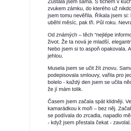
Zůstala jsem sama. S tichem v kuchy
zvukem zámku, do kterého už nikdo
jsem tomu nevěřila. Říkala jsem si: 
uběhl měsíc, pak tři. Půl roku. Nevr
Od známých – těch "nejlépe informo
život. Že ta nová je mladší, elegant
Nebo jsem si to aspoň opakovala. A
jehlou.
Musela jsem se učit žít znovu. Sam
podepisovala smlouvy, vařila pro jed
bolelo - každý den jsem se učila ně
že jí mám tolik.
Časem jsem začala spát klidněji. Ve
kamarádkou k moři – bez něj. Začal
se podívala do zrcadla, napadlo mě:
- když jsem přestala čekat - zavolal.