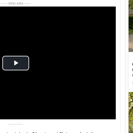
––––– REKLAMA –––––
Play
Video
––––––––––