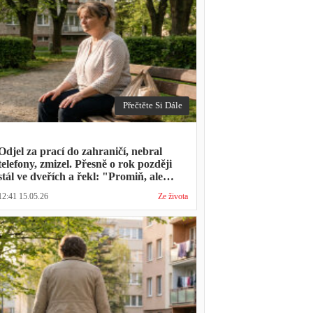
Přečtěte Si Dále
Odjel za prací do zahraničí, nebral
telefony, zmizel. Přesně o rok později
stál ve dveřích a řekl: "Promiň, ale
musíš mě vyslechnout"
12:41 15.05.26
Ze života