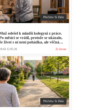
Přečtěte Si Dále
Muž odešel k mladší kolegyni z práce.
Po měsíci se vrátil, protože se ukázalo,
že život s ní není pohádka, ale věčná
párty a žádný oběd
19:43 12.05.26
Ze života
Přečtěte Si Dále