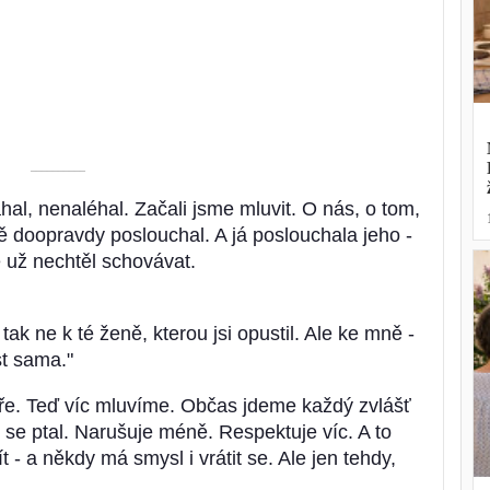
––––––––––
hal, nenaléhal. Začali jsme mluvit. O nás, o tom,
ě doopravdy poslouchal. A já poslouchala jeho -
 už nechtěl schovávat.
tak ne k té ženě, kterou jsi opustil. Ale ke mně -
t sama."
obře. Teď víc mluvíme. Občas jdeme každý zvlášť
y se ptal. Narušuje méně. Respektuje víc. A to
 - a někdy má smysl i vrátit se. Ale jen tehdy,