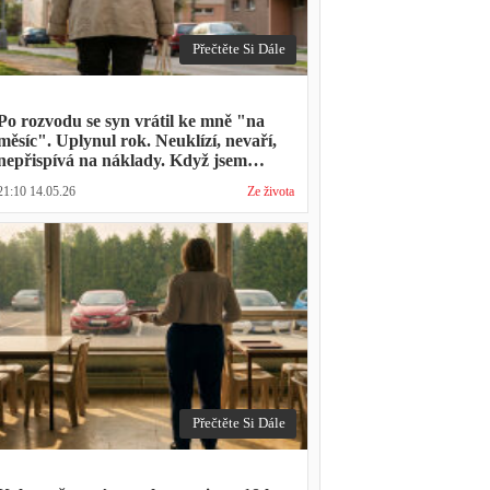
Přečtěte Si Dále
Po rozvodu se syn vrátil ke mně "na
měsíc". Uplynul rok. Neuklízí, nevaří,
nepřispívá na náklady. Když jsem
zmínila hledání bytu, řekl: "Mami,
21:10 14.05.26
Ze života
přece nevyhodíš vlastní dítě."
Přečtěte Si Dále