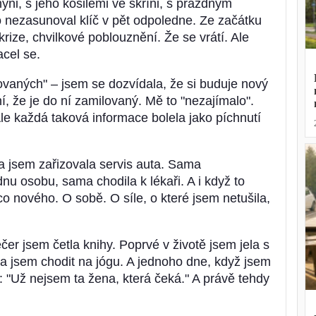
ni, s jeho košilemi ve skříni, s prázdným
 nezasunoval klíč v pět odpoledne. Ze začátku
krize, chvilkové poblouznění. Že se vrátí. Ale
acel se.
vaných" – jsem se dozvídala, že si buduje nový
ní, že je do ní zamilovaný. Mě to "nezajímalo".
le každá taková informace bolela jako píchnutí
a jsem zařizovala servis auta. Sama
nu osobu, sama chodila k lékaři. A i když to
co nového. O sobě. O síle, o které jsem netušila,
čer jsem četla knihy. Poprvé v životě jsem jela s
a jsem chodit na jógu. A jednoho dne, když jsem
 "Už nejsem ta žena, která čeká." A právě tehdy