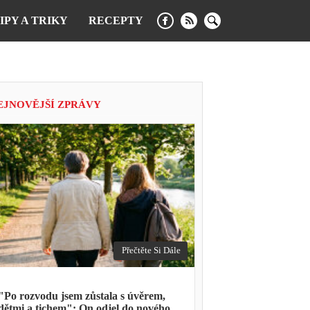
IPY A TRIKY
RECEPTY
EJNOVĚJŠÍ ZPRÁVY
Přečtěte Si Dále
"Po rozvodu jsem zůstala s úvěrem,
dětmi a tichem": On odjel do nového