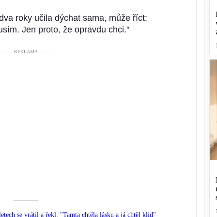
dva roky učila dýchat sama, může říct:
usím. Jen proto, že opravdu chci."
––––– REKLAMA –––––
––––––––––
tech se vrátil a řekl: "Tamta chtěla lásku a já chtěl klid"