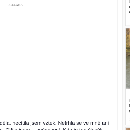
––––– REKLAMA –––––
––––––––––
děla, necítila jsem vztek. Netrhla se ve mně ani