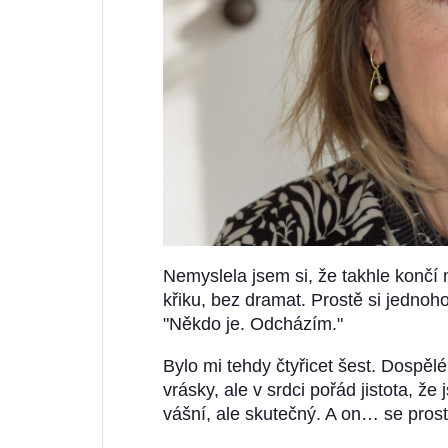
Nemyslela jsem si, že takhle končí 
křiku, bez dramat. Prostě si jednoho
"Někdo je. Odcházím."
Bylo mi tehdy čtyřicet šest. Dospěl
vrásky, ale v srdci pořád jistota, 
vášní, ale skutečný. A on… se prost