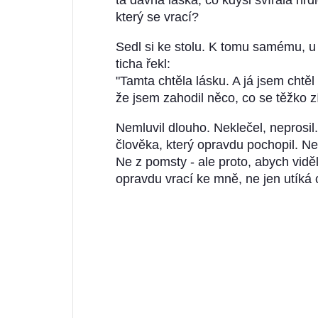
ta dávná láska, co kdysi svírala hrd
který se vrací?
Sedl si ke stolu. K tomu samému, u 
ticha řekl:
"Tamta chtěla lásku. A já jsem chtěl 
že jsem zahodil něco, co se těžko z
Nemluvil dlouho. Neklečel, neprosil
člověka, který opravdu pochopil. 
Ne z pomsty - ale proto, abych viděla
opravdu vrací ke mně, ne jen utíká 