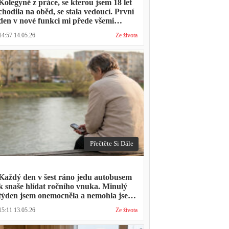
Kolegyně z práce, se kterou jsem 18 let
chodila na oběd, se stala vedoucí. První
den v nové funkci mi přede všemi
vytkla, že mám moc dlouhou přestávku.
14:57 14.05.26
Ze života
Přestávka trvala stejně jako vždycky
Přečtěte Si Dále
Každý den v šest ráno jedu autobusem
k snaše hlídat ročního vnuka. Minulý
týden jsem onemocněla a nemohla jsem
přijít. Syn napsal: "Museli jsme si vzít
15:11 13.05.26
Ze života
den volna. Víš, kolik nás to stálo?"