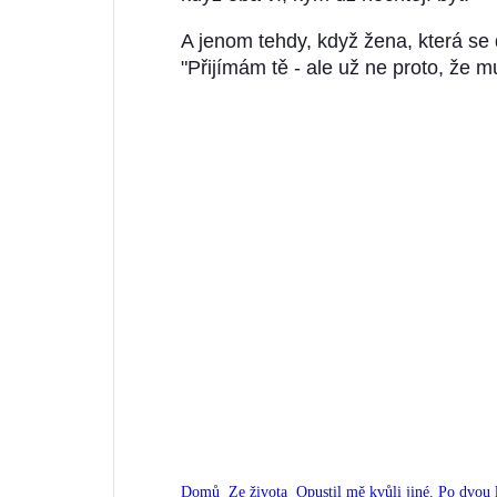
A jenom tehdy, když žena, která se 
"Přijímám tě - ale už ne proto, že m
Domů
Ze života
Opustil mě kvůli jiné. Po dvou le