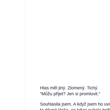
Hlas měl jiný. Zlomený. Tichý.
"Můžu přijet? Jen si promluvit."
Souhlasila jsem. A když jsem ho uvi