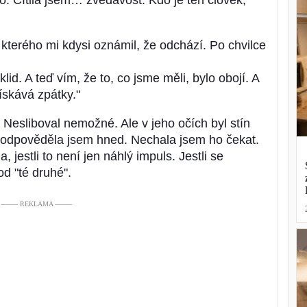
lo. Cítila jsem… zvědavost. Kdo je ten člověk,
kterého mi kdysi oznámil, že odchází. Po chvilce
klid. A teď vím, že to, co jsme měli, bylo obojí. A
ískává zpátky."
. Nesliboval nemožné. Ale v jeho očích byl stín
Neodpověděla jsem hned. Nechala jsem ho čekat.
, jestli to není jen náhlý impuls. Jestli se
od "té druhé".
––––– REKLAMA –––––