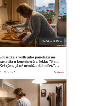
Přečtěte Si Dále
Sousedka z vedlejšího paneláku mě
zastavila u kontejnerů a řekla: "Paní
Kristýno, já už nemůžu dál mlčet."
Ukázalo se, že tři roky vídává mého
20:59 12.05.26
Ze života
manžela ve čtvrtky na lavičce před
lékárnou s tou samou ženou