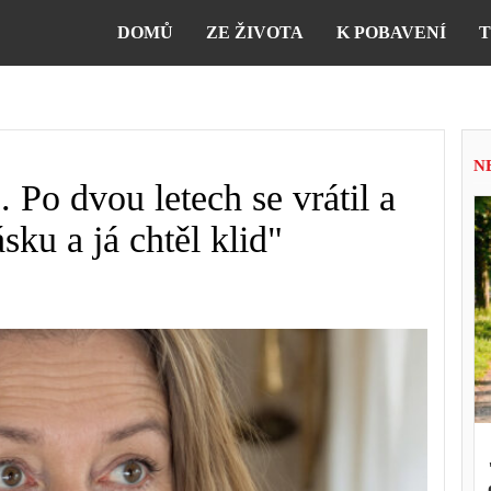
DOMŮ
ZE ŽIVOTA
K POBAVENÍ
T
N
. Po dvou letech se vrátil a
sku a já chtěl klid"