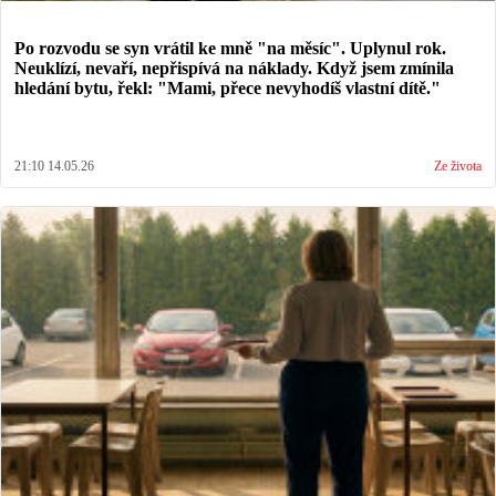
Po rozvodu se syn vrátil ke mně "na měsíc". Uplynul rok.
Neuklízí, nevaří, nepřispívá na náklady. Když jsem zmínila
hledání bytu, řekl: "Mami, přece nevyhodíš vlastní dítě."
21:10 14.05.26
Ze života