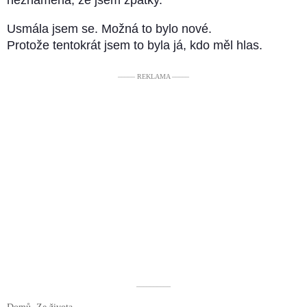
Usmála jsem se. Možná to bylo nové.
Protože tentokrát jsem to byla já, kdo měl hlas.
––––– REKLAMA –––––
––––––––––