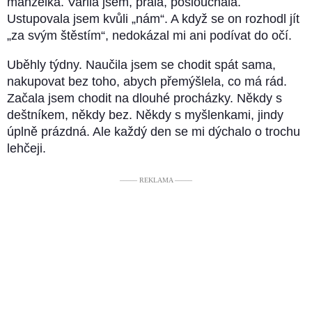
manželka. Vařila jsem, prala, poslouchala.
Ustupovala jsem kvůli „nám“. A když se on rozhodl jít
„za svým štěstím“, nedokázal mi ani podívat do očí.
Uběhly týdny. Naučila jsem se chodit spát sama,
nakupovat bez toho, abych přemýšlela, co má rád.
Začala jsem chodit na dlouhé procházky. Někdy s
deštníkem, někdy bez. Někdy s myšlenkami, jindy
úplně prázdná. Ale každý den se mi dýchalo o trochu
lehčeji.
––––– REKLAMA –––––