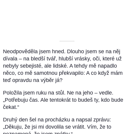
––––––––––
Neodpověděla jsem hned. Dlouho jsem se na něj
dívala – na bledší tvář, hlubší vrásky, oči, které už
nebyly sebejisté, ale lidské. A tehdy mě napadlo
něco, co mě samotnou překvapilo: A co když mám
teď opravdu na výběr já?
Položila jsem ruku na stůl. Ne na jeho – vedle.
„Potřebuju čas. Ale tentokrát to budeš ty, kdo bude
čekat.“
Druhý den šel na procházku a napsal zprávu:
„Děkuju, že jsi mi dovolila se vrátit. Vím, že to
neznamená, že jsem zpátky.“