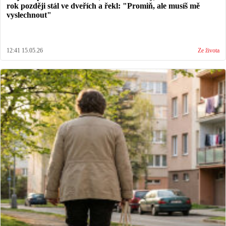
rok později stál ve dveřích a řekl: "Promiň, ale musíš mě
vyslechnout"
12:41 15.05.26
Ze života