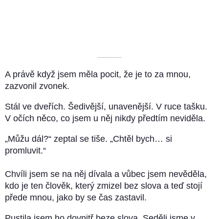
––––––––––
A právě když jsem měla pocit, že je to za mnou,
zazvonil zvonek.
Stál ve dveřích. Šedivější, unavenější. V ruce tašku.
V očích něco, co jsem u něj nikdy předtím neviděla.
„Můžu dál?“ zeptal se tiše. „Chtěl bych… si
promluvit.“
Chvíli jsem se na něj dívala a vůbec jsem nevěděla,
kdo je ten člověk, který zmizel bez slova a teď stojí
přede mnou, jako by se čas zastavil.
Pustila jsem ho dovnitř beze slova. Seděli jsme v