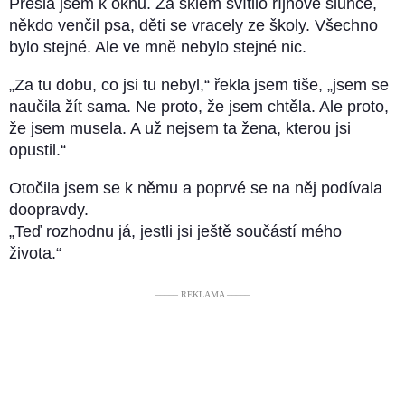
Přešla jsem k oknu. Za sklem svítilo říjnové slunce,
někdo venčil psa, děti se vracely ze školy. Všechno
bylo stejné. Ale ve mně nebylo stejné nic.
„Za tu dobu, co jsi tu nebyl,“ řekla jsem tiše, „jsem se
naučila žít sama. Ne proto, že jsem chtěla. Ale proto,
že jsem musela. A už nejsem ta žena, kterou jsi
opustil.“
Otočila jsem se k němu a poprvé se na něj podívala
doopravdy.
„Teď rozhodnu já, jestli jsi ještě součástí mého
života.“
––––– REKLAMA –––––