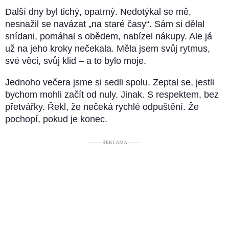
Další dny byl tichý, opatrný. Nedotýkal se mě,
nesnažil se navázat „na staré časy“. Sám si dělal
snídani, pomáhal s obědem, nabízel nákupy. Ale já
už na jeho kroky nečekala. Měla jsem svůj rytmus,
své věci, svůj klid – a to bylo moje.
Jednoho večera jsme si sedli spolu. Zeptal se, jestli
bychom mohli začít od nuly. Jinak. S respektem, bez
přetvářky. Řekl, že nečeká rychlé odpuštění. Že
pochopí, pokud je konec.
––––– REKLAMA –––––