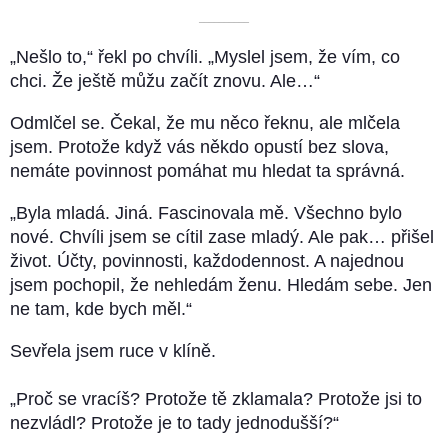
––––––––––
„Nešlo to,“ řekl po chvíli. „Myslel jsem, že vím, co
chci. Že ještě můžu začít znovu. Ale…“
Odmlčel se. Čekal, že mu něco řeknu, ale mlčela
jsem. Protože když vás někdo opustí bez slova,
nemáte povinnost pomáhat mu hledat ta správná.
„Byla mladá. Jiná. Fascinovala mě. Všechno bylo
nové. Chvíli jsem se cítil zase mladý. Ale pak… přišel
život. Účty, povinnosti, každodennost. A najednou
jsem pochopil, že nehledám ženu. Hledám sebe. Jen
ne tam, kde bych měl.“
Sevřela jsem ruce v klíně.
„Proč se vracíš? Protože tě zklamala? Protože jsi to
nezvládl? Protože je to tady jednodušší?“