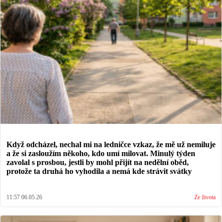
Když odcházel, nechal mi na ledničce vzkaz, že mě už nemiluje
a že si zasloužím někoho, kdo umí milovat. Minulý týden
zavolal s prosbou, jestli by mohl přijít na nedělní oběd,
protože ta druhá ho vyhodila a nemá kde strávit svátky
11:57 06.05.26
Ze života