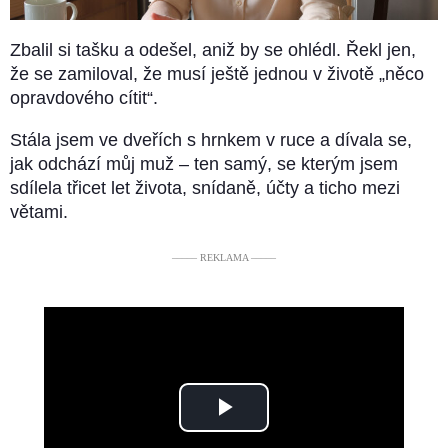
Zbalil si tašku a odešel, aniž by se ohlédl. Řekl jen,
že se zamiloval, že musí ještě jednou v životě „něco
opravdového cítit“.
Stála jsem ve dveřích s hrnkem v ruce a dívala se,
jak odchází můj muž – ten samý, se kterým jsem
sdílela třicet let života, snídaně, účty a ticho mezi
větami.
––––– REKLAMA –––––
Play