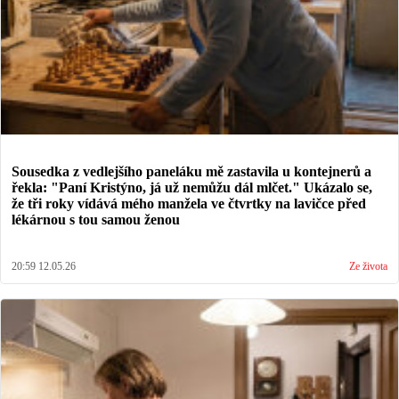
Sousedka z vedlejšího paneláku mě zastavila u kontejnerů a
řekla: "Paní Kristýno, já už nemůžu dál mlčet." Ukázalo se,
že tři roky vídává mého manžela ve čtvrtky na lavičce před
lékárnou s tou samou ženou
20:59 12.05.26
Ze života