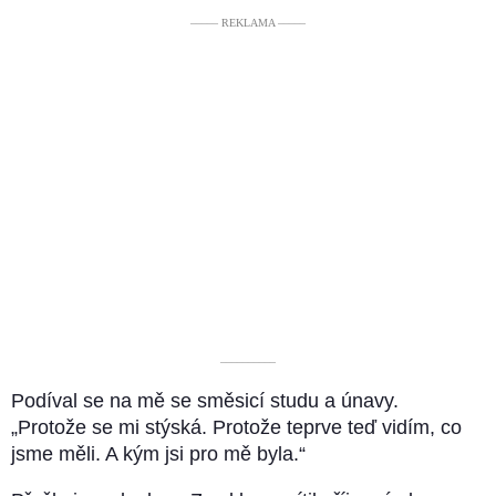
––––– REKLAMA –––––
––––––––––
Podíval se na mě se směsicí studu a únavy.
„Protože se mi stýská. Protože teprve teď vidím, co
jsme měli. A kým jsi pro mě byla.“