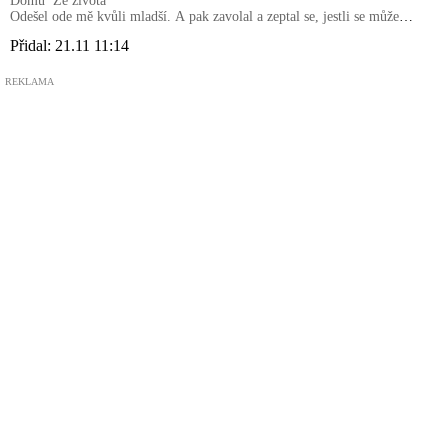
Domů
Ze života
Odešel ode mě kvůli mladší. A pak zavolal a zeptal se, jestli se může
vrátit
Přidal:
21.11 11:14
REKLAMA