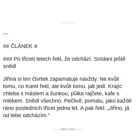
––––––––––
---
## ČLÁNEK 4
### Po třiceti letech řekl, že odchází. Snídani ještě
snědl
Jiřina si ten čtvrtek zapamatuje navždy. Ne kvůli
tomu, co Karel řekl, ale kvůli tomu, jak jedl. Krajíc
chleba s máslem a šunkou, půlka rajčete, kafe s
mlékem. Snědl všechno. Pečlivě, pomalu, jako každé
ráno posledních třicet jedna let. A pak řekl: „Jiřino, já
od tebe odcházím."
––––– REKLAMA –––––