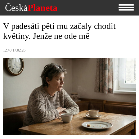
Česká
Planeta
V padesáti pěti mu začaly chodit
květiny. Jenže ne ode mě
12:40 17.02.26