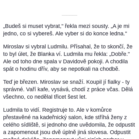
––––––––––
„Budeš si muset vybrat," řekla mezi sousty. „A je mi
jedno, co si vybereš. Ale vyber si do konce ledna."
Miroslav si vybral Ludmilu. Přísahal, že to skončí, že
to byl úlet, že Blanka ví. Ludmila mu řekla: „Dobře."
Ale od toho dne spala v Davidově pokoji. A chodila
spát o hodinu dřív, aby se nepotkali na chodbě.
Teď je březen. Miroslav se snaží. Koupil jí fialky - ty
správné. Vaří kafe, vysává, chodí z práce včas. Dělá
všechno, co nedělal třicet šest let.
Ludmila to vidí. Registruje to. Ale v komůrce
přestavěné na kadeřnický salon, kde stříhá ženy z
celého sídliště, si jednoho dne uvědomila, že odpustit
a zapomenout jsou dvě úplně jiná slovesa. Odpustit