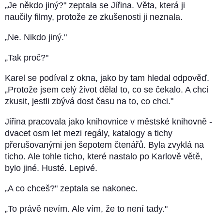
„Je někdo jiný?" zeptala se Jiřina. Věta, která ji
naučily filmy, protože ze zkušenosti ji neznala.
„Ne. Nikdo jiný."
„Tak proč?"
Karel se podíval z okna, jako by tam hledal odpověď.
„Protože jsem celý život dělal to, co se čekalo. A chci
zkusit, jestli zbývá dost času na to, co chci."
Jiřina pracovala jako knihovnice v městské knihovně -
dvacet osm let mezi regály, katalogy a tichy
přerušovanými jen šepotem čtenářů. Byla zvyklá na
ticho. Ale tohle ticho, které nastalo po Karlově větě,
bylo jiné. Husté. Lepivé.
„A co chceš?" zeptala se nakonec.
„To právě nevím. Ale vím, že to není tady."