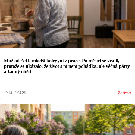
Muž odešel k mladší kolegyni z práce. Po měsíci se vrátil,
protože se ukázalo, že život s ní není pohádka, ale věčná párty
a žádný oběd
19:43 12.05.26
Ze života