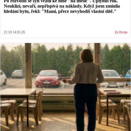
Po rozvodu se syn vrátil ke mně "na měsíc". Uplynul rok.
Neuklízí, nevaří, nepřispívá na náklady. Když jsem zmínila
hledání bytu, řekl: "Mami, přece nevyhodíš vlastní dítě."
21:10 14.05.26
Ze života