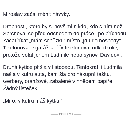
––––––––––
Miroslav začal měnit návyky.
Drobnosti, které by si nevšiml nikdo, kdo s ním nežil.
Sprchoval se před odchodem do práce i po příchodu.
Začal říkat „mám schůzku" místo „jdu do hospody".
Telefonoval v garáži - dřív telefonoval odkudkoliv,
protože volal jenom Ludmile nebo synovi Davidovi.
Druhá kytice přišla v listopadu. Tentokrát ji Ludmila
našla v kufru auta, kam šla pro nákupní tašku.
Gerbery, oranžové, zabalené v hnědém papíře.
Žádný lísteček.
„Miro, v kufru máš kytku."
––––– REKLAMA –––––