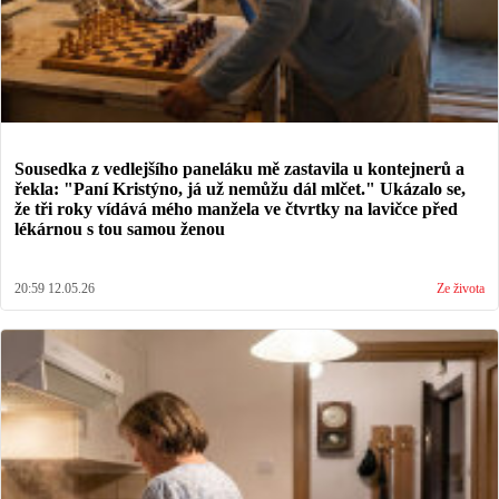
Sousedka z vedlejšího paneláku mě zastavila u kontejnerů a
řekla: "Paní Kristýno, já už nemůžu dál mlčet." Ukázalo se,
že tři roky vídává mého manžela ve čtvrtky na lavičce před
lékárnou s tou samou ženou
20:59 12.05.26
Ze života