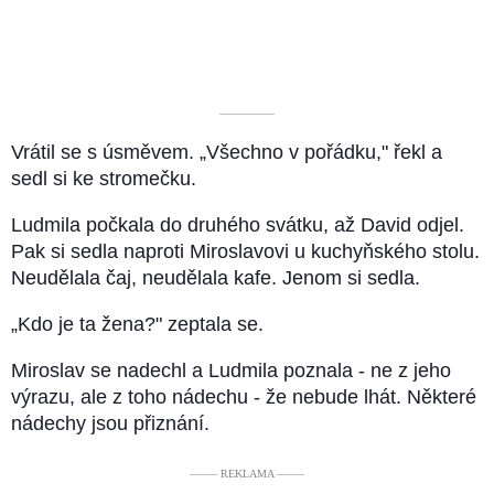
––––––––––
Vrátil se s úsměvem. „Všechno v pořádku," řekl a
sedl si ke stromečku.
Ludmila počkala do druhého svátku, až David odjel.
Pak si sedla naproti Miroslavovi u kuchyňského stolu.
Neudělala čaj, neudělala kafe. Jenom si sedla.
„Kdo je ta žena?" zeptala se.
Miroslav se nadechl a Ludmila poznala - ne z jeho
výrazu, ale z toho nádechu - že nebude lhát. Některé
nádechy jsou přiznání.
––––– REKLAMA –––––