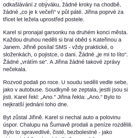
odkašlávání z obýváku, žádné kroky na chodbě,
žádné „co je k večeři" v půl páté. Jiřina poprvé za
třicet let ležela uprostřed postele.
Karel si pronajal garsonku na druhém konci města.
Každou druhou neděli si bral oběd s Kateřinou a
Janem. Jiřině posílal SMS - vždy praktické, o
složenkách, o pojistce, o dani. Žádné „je mi to líto".
Žádné „vrátím se". A Jiřina žádné takové zprávy
nečekala.
Rozvod podali po roce. U soudu seděli vedle sebe,
jako v autobuse. Soudkyně se zeptala, jestli jsou si
jisti. Karel řekl: „Ano." Jiřina řekla: „Ano." Bylo to
nejkratší jednání toho dne.
Byt zůstal Jiřině. Karel si nechal auto a polovinu
úspor. Chalupu na Šumavě prodali a peníze rozdělili.
Bylo to spravedlivé, čisté, bezbolestné - jako