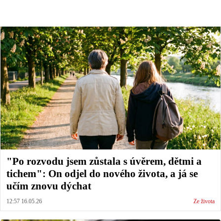
"Po rozvodu jsem zůstala s úvěrem, dětmi a
tichem": On odjel do nového života, a já se
učím znovu dýchat
12:57 16.05.26
Ze života