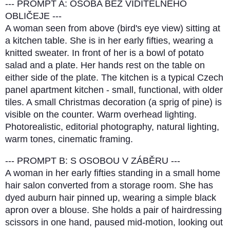
--- PROMPT A: OSOBA BEZ VIDITELNÉHO
OBLIČEJE ---
A woman seen from above (bird's eye view) sitting at
a kitchen table. She is in her early fifties, wearing a
knitted sweater. In front of her is a bowl of potato
salad and a plate. Her hands rest on the table on
either side of the plate. The kitchen is a typical Czech
panel apartment kitchen - small, functional, with older
tiles. A small Christmas decoration (a sprig of pine) is
visible on the counter. Warm overhead lighting.
Photorealistic, editorial photography, natural lighting,
warm tones, cinematic framing.
--- PROMPT B: S OSOBOU V ZÁBĚRU ---
A woman in her early fifties standing in a small home
hair salon converted from a storage room. She has
dyed auburn hair pinned up, wearing a simple black
apron over a blouse. She holds a pair of hairdressing
scissors in one hand, paused mid-motion, looking out