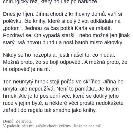
chirurgický řez, který bolí až po narkóze.
Dnes je říjen. Jiřina chodí z knihovny domů, vaří si
polévku, čte knihy, které si celý život odkládala na
„potom". Jednou za čas potká Karla ve městě.
Pozdraví se. On vypadá starší - nebo možná jen jinak
starý. Má novou bundu a nosí batoh místo aktovky.
Nikdy se ho nezeptala, jestli našel to, co hledal.
Možná proto, že se bojí odpovědi. A možná proto, že
ta odpověď je na ní.
Ten neumytý hrnek stojí pořád ve skříňce. Jiřina ho
umyla, ale nepoužívá. Není to památka. Je to jen
hrnek. Ale je to poslední věc, které se dotkly jeho
ruce v jejím bytě, a některé věci prostě nedokážete
zařadit do regálu tak snadno jako knihy.
Domů
Ze života
V padesáti pěti mu začaly chodit květiny. Jenže ne ode mě