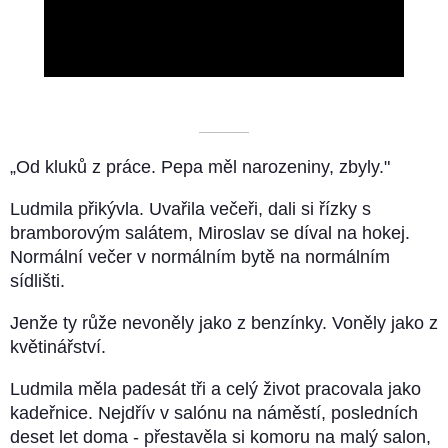
Video
––––––––––
„Od kluků z práce. Pepa měl narozeniny, zbyly."
Ludmila přikývla. Uvařila večeři, dali si řízky s
bramborovým salátem, Miroslav se díval na hokej.
Normální večer v normálním bytě na normálním
sídlišti.
Jenže ty růže nevoněly jako z benzínky. Voněly jako z
květinářství.
Ludmila měla padesát tři a celý život pracovala jako
kadeřnice. Nejdřív v salónu na náměstí, posledních
deset let doma - přestavěla si komoru na malý salon,