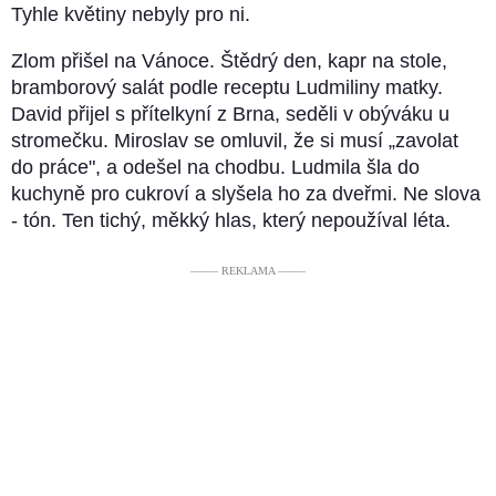
Tyhle květiny nebyly pro ni.
Zlom přišel na Vánoce. Štědrý den, kapr na stole,
bramborový salát podle receptu Ludmiliny matky.
David přijel s přítelkyní z Brna, seděli v obýváku u
stromečku. Miroslav se omluvil, že si musí „zavolat
do práce", a odešel na chodbu. Ludmila šla do
kuchyně pro cukroví a slyšela ho za dveřmi. Ne slova
- tón. Ten tichý, měkký hlas, který nepoužíval léta.
––––– REKLAMA –––––