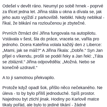
Odešel v devět ráno. Neumyl po sobě hrnek - poprvé
za třicet jedna let. Jiřina stála u okna a dívala se, jak
jeho auto vyjíždí z parkoviště. Neblikl. Nikdy neblikal -
říkal, že blikání na rozloučenou je zbytečné.
Prvních čtrnáct dní Jiřina fungovala na autopilotu.
Vstávala v šest, šla do práce, vracela se, vařila pro
jednoho. Dcera Kateřina volala každý den z Liberce:
„Mami, jak se máš?" A Jiřina říkala: „Dobře." Syn Jan
přijel o víkendu, prošli se podél řeky a Jan řekl: „Táta
se zbláznil." Jiřina odpověděla: „Možná. Nebo se
konečně uzdravil."
A to ji samotnou překvapilo.
Protože když opadl šok, přišlo něco nečekaného. Ne
úleva - to by bylo příliš jednoduché. Spíš prostor.
Najednou byt ztichl jinak. Hodiny po Karlově matce
tikaly pořád, ale bylo to jediné tikání - žádné