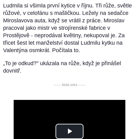
Ludmila si všimla první kytice v říjnu. Tři růže, světle
růžové, v celofánu s mašličkou. Ležely na sedačce
Miroslavova auta, když se vrátil z práce. Miroslav
pracoval jako mistr ve strojírenské fabrice v
Prostějově - neprodával květiny, nekupoval je. Za
třicet šest let manželství dostal Ludmilu kytku na
Valentýna osmkrát. Počítala to.
„To je odkud?" ukázala na růže, když je přinášel
dovnitř.
––––– REKLAMA –––––
Play