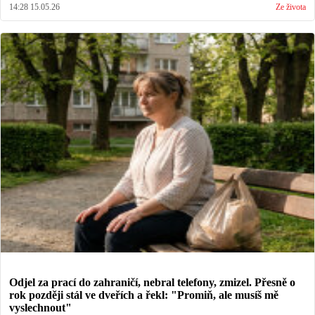
14:28 15.05.26
Ze života
Odjel za prací do zahraničí, nebral telefony, zmizel. Přesně o
rok později stál ve dveřích a řekl: "Promiň, ale musíš mě
vyslechnout"