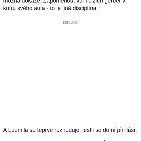
možná dokáže. Zapomenout vůni cizích gerber v
kufru svého auta - to je jiná disciplína.
––––– REKLAMA –––––
––––––––––
A Ludmila se teprve rozhoduje, jestli se do ní přihlásí.