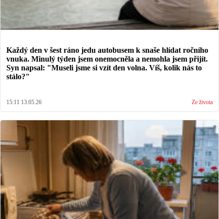
Každý den v šest ráno jedu autobusem k snaše hlídat ročního
vnuka. Minulý týden jsem onemocněla a nemohla jsem přijít.
Syn napsal: "Museli jsme si vzít den volna. Víš, kolik nás to
stálo?"
15:11 13.05.26
Ze života