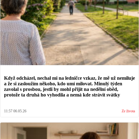
Když odcházel, nechal mi na ledničce vzkaz, že mě už nemiluje
a že si zasloužím někoho, kdo umí milovat. Minulý týden
zavolal s prosbou, jestli by mohl přijít na nedělní oběd,
protože ta druhá ho vyhodila a nemá kde strávit svátky
11:57 06.05.26
Ze života