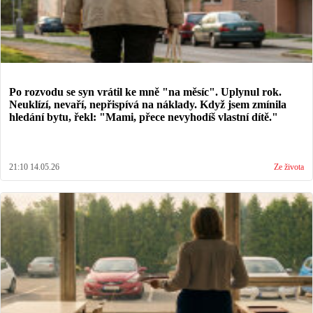
Po rozvodu se syn vrátil ke mně "na měsíc". Uplynul rok.
Neuklízí, nevaří, nepřispívá na náklady. Když jsem zmínila
hledání bytu, řekl: "Mami, přece nevyhodíš vlastní dítě."
21:10 14.05.26
Ze života