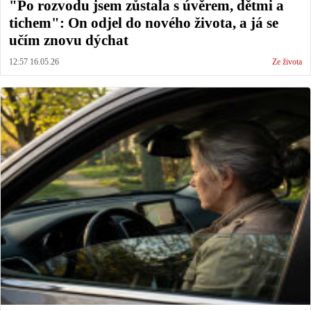
"Po rozvodu jsem zůstala s úvěrem, dětmi a
tichem": On odjel do nového života, a já se
učím znovu dýchat
12:57 16.05.26
Ze života