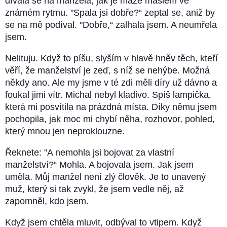
dívala se na manžela, jak je maže máslem ve
známém rytmu. "Spala jsi dobře?“ zeptal se, aniž by
se na mě podíval. "Dobře,“ zalhala jsem. A neumřela
jsem.
Nelituju. Když to píšu, slyším v hlavě hněv těch, kteří
věří, že manželství je zeď, s níž se nehýbe. Možná
někdy ano. Ale my jsme v té zdi měli díry už dávno a
foukal jimi vítr. Michal nebyl kladivo. Spíš lampička,
která mi posvítila na prázdná místa. Díky němu jsem
pochopila, jak moc mi chybí něha, rozhovor, pohled,
který mnou jen neproklouzne.
Řeknete: "A nemohla jsi bojovat za vlastní
manželství?“ Mohla. A bojovala jsem. Jak jsem
uměla. Můj manžel není zlý člověk. Je to unavený
muž, který si tak zvykl, že jsem vedle něj, až
zapomněl, kdo jsem.
Když jsem chtěla mluvit, odbýval to vtipem. Když