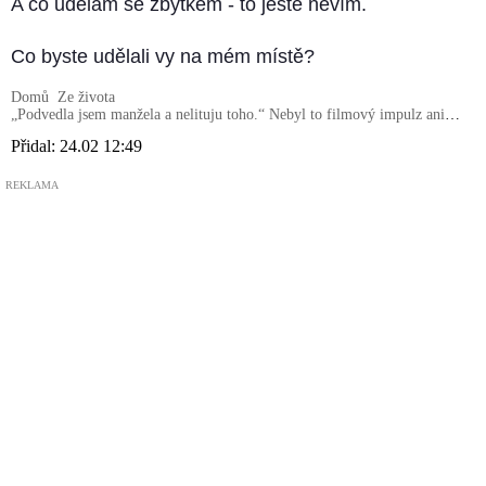
A co udělám se zbytkem - to ještě nevím.
Co byste udělali vy na mém místě?
Domů
Ze života
„Podvedla jsem manžela a nelituju toho.“ Nebyl to filmový impulz ani
románek v hotelu s výhledem na moře. Stalo se to v obyčejné
Přidal:
24.02 12:49
každodennosti, mezi nákupem a praním, v životě tak uspořádaném, až z
těch rovných hran bolelo
REKLAMA