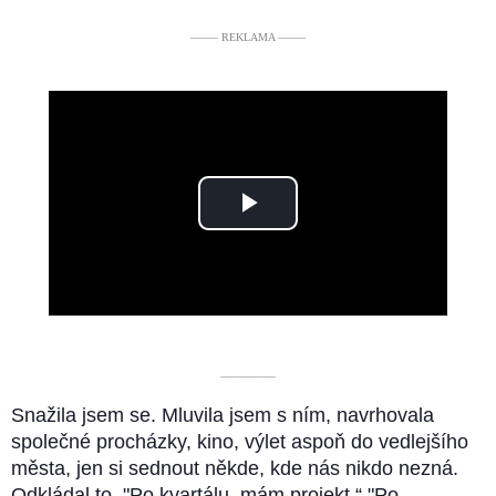
––––– REKLAMA –––––
Play
Video
––––––––––
Snažila jsem se. Mluvila jsem s ním, navrhovala
společné procházky, kino, výlet aspoň do vedlejšího
města, jen si sednout někde, kde nás nikdo nezná.
Odkládal to. "Po kvartálu, mám projekt.“ "Po