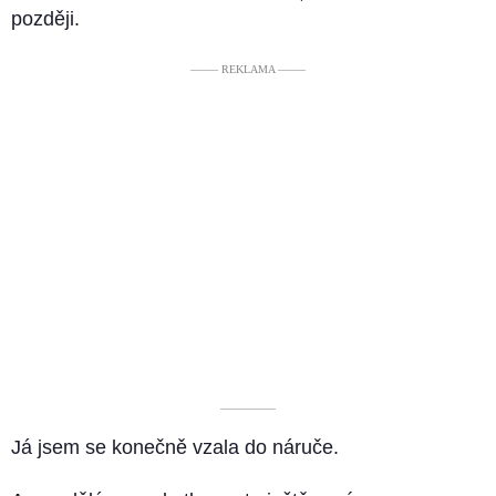
později.
––––– REKLAMA –––––
––––––––––
Já jsem se konečně vzala do náruče.