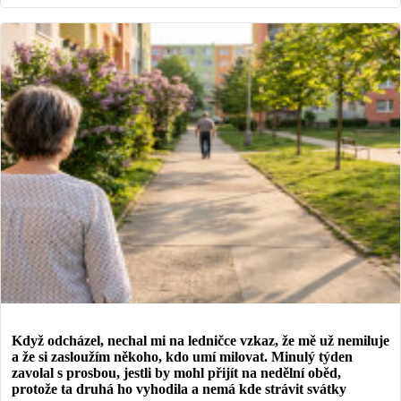
Když odcházel, nechal mi na ledničce vzkaz, že mě už nemiluje
a že si zasloužím někoho, kdo umí milovat. Minulý týden
zavolal s prosbou, jestli by mohl přijít na nedělní oběd,
protože ta druhá ho vyhodila a nemá kde strávit svátky