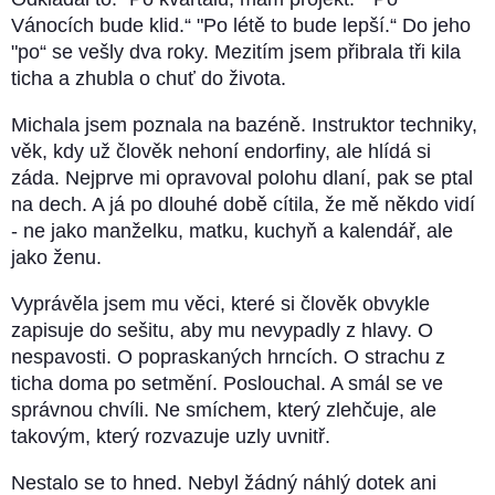
Vánocích bude klid.“ "Po létě to bude lepší.“ Do jeho
"po“ se vešly dva roky. Mezitím jsem přibrala tři kila
ticha a zhubla o chuť do života.
Michala jsem poznala na bazéně. Instruktor techniky,
věk, kdy už člověk nehoní endorfiny, ale hlídá si
záda. Nejprve mi opravoval polohu dlaní, pak se ptal
na dech. A já po dlouhé době cítila, že mě někdo vidí
- ne jako manželku, matku, kuchyň a kalendář, ale
jako ženu.
Vyprávěla jsem mu věci, které si člověk obvykle
zapisuje do sešitu, aby mu nevypadly z hlavy. O
nespavosti. O popraskaných hrncích. O strachu z
ticha doma po setmění. Poslouchal. A smál se ve
správnou chvíli. Ne smíchem, který zlehčuje, ale
takovým, který rozvazuje uzly uvnitř.
Nestalo se to hned. Nebyl žádný náhlý dotek ani