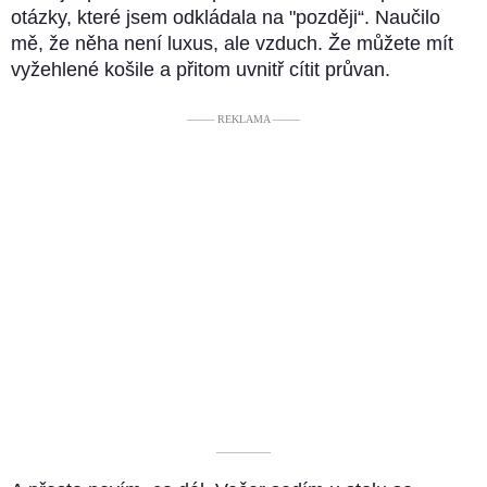
otázky, které jsem odkládala na "později“. Naučilo
mě, že něha není luxus, ale vzduch. Že můžete mít
vyžehlené košile a přitom uvnitř cítit průvan.
––––– REKLAMA –––––
––––––––––