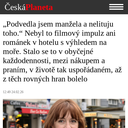
Česká
Planeta
„Podvedla jsem manžela a nelituju
toho.“ Nebyl to filmový impulz ani
románek v hotelu s výhledem na
moře. Stalo se to v obyčejné
každodennosti, mezi nákupem a
praním, v životě tak uspořádaném, až
z těch rovných hran bolelo
12:49 24.02.26