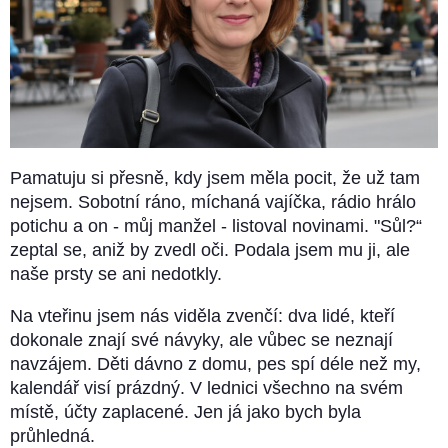
Pamatuju si přesně, kdy jsem měla pocit, že už tam
nejsem. Sobotní ráno, míchaná vajíčka, rádio hrálo
potichu a on - můj manžel - listoval novinami. "Sůl?“
zeptal se, aniž by zvedl oči. Podala jsem mu ji, ale
naše prsty se ani nedotkly.
Na vteřinu jsem nás viděla zvenčí: dva lidé, kteří
dokonale znají své návyky, ale vůbec se neznají
navzájem. Děti dávno z domu, pes spí déle než my,
kalendář visí prázdný. V lednici všechno na svém
místě, účty zaplacené. Jen já jako bych byla
průhledná.