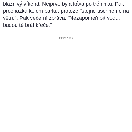
bláznivý víkend. Nejprve byla káva po tréninku. Pak
procházka kolem parku, protože "stejně uschneme na
větru“. Pak večerní zpráva: "Nezapomeň pít vodu,
budou tě brát křeče.“
––––– REKLAMA –––––
––––––––––