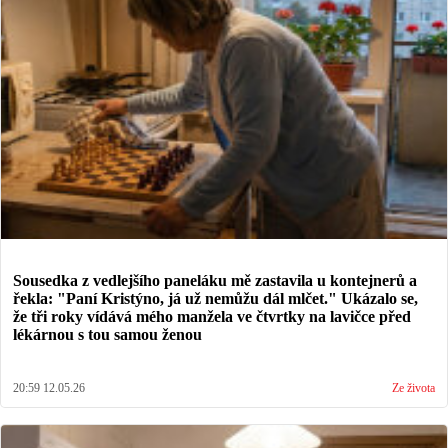
Sousedka z vedlejšího paneláku mě zastavila u kontejnerů a
řekla: "Paní Kristýno, já už nemůžu dál mlčet." Ukázalo se,
že tři roky vídává mého manžela ve čtvrtky na lavičce před
lékárnou s tou samou ženou
20:59 12.05.26
Ze života