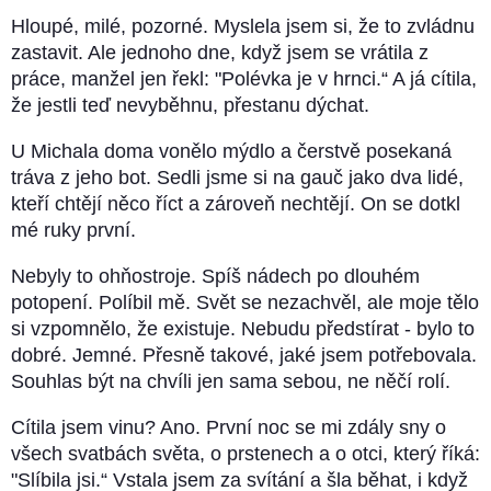
Hloupé, milé, pozorné. Myslela jsem si, že to zvládnu
zastavit. Ale jednoho dne, když jsem se vrátila z
práce, manžel jen řekl: "Polévka je v hrnci.“ A já cítila,
že jestli teď nevyběhnu, přestanu dýchat.
U Michala doma vonělo mýdlo a čerstvě posekaná
tráva z jeho bot. Sedli jsme si na gauč jako dva lidé,
kteří chtějí něco říct a zároveň nechtějí. On se dotkl
mé ruky první.
Nebyly to ohňostroje. Spíš nádech po dlouhém
potopení. Políbil mě. Svět se nezachvěl, ale moje tělo
si vzpomnělo, že existuje. Nebudu předstírat - bylo to
dobré. Jemné. Přesně takové, jaké jsem potřebovala.
Souhlas být na chvíli jen sama sebou, ne něčí rolí.
Cítila jsem vinu? Ano. První noc se mi zdály sny o
všech svatbách světa, o prstenech a o otci, který říká:
"Slíbila jsi.“ Vstala jsem za svítání a šla běhat, i když