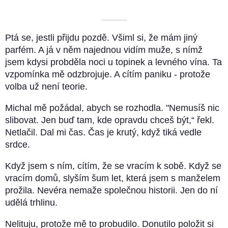
––––––––––
Ptá se, jestli přijdu pozdě. Všiml si, že mám jiný
parfém. A já v něm najednou vidím muže, s nímž
jsem kdysi probděla noci u topinek a levného vína. Ta
vzpomínka mě odzbrojuje. A cítím paniku - protože
volba už není teorie.
Michal mě požádal, abych se rozhodla. "Nemusíš nic
slibovat. Jen buď tam, kde opravdu chceš být,“ řekl.
Netlačil. Dal mi čas. Čas je krutý, když tiká vedle
srdce.
Když jsem s ním, cítím, že se vracím k sobě. Když se
vracím domů, slyším šum let, která jsem s manželem
prožila. Nevéra nemaže společnou historii. Jen do ní
udělá trhlinu.
Nelituju, protože mě to probudilo. Donutilo položit si