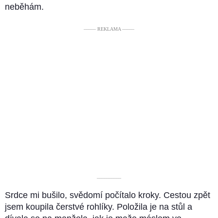
neběhám.
––––– REKLAMA –––––
––––––––––
Srdce mi bušilo, svědomí počítalo kroky. Cestou zpět
jsem koupila čerstvé rohlíky. Položila je na stůl a