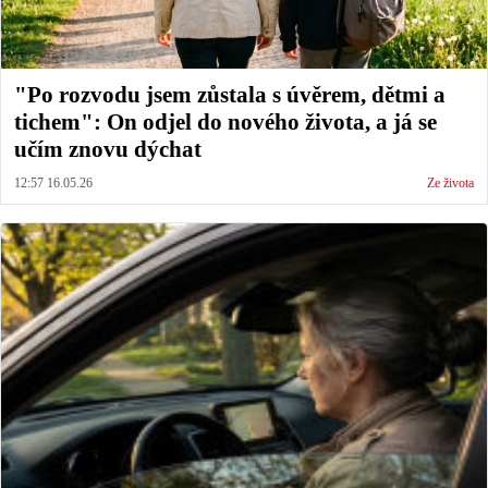
"Po rozvodu jsem zůstala s úvěrem, dětmi a
tichem": On odjel do nového života, a já se
učím znovu dýchat
12:57 16.05.26
Ze života