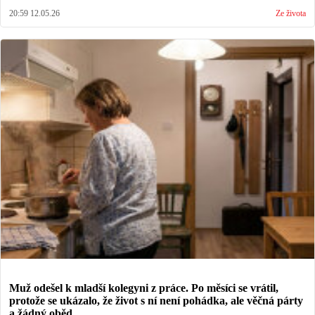
20:59 12.05.26
Ze života
Muž odešel k mladší kolegyni z práce. Po měsíci se vrátil,
protože se ukázalo, že život s ní není pohádka, ale věčná párty
a žádný oběd