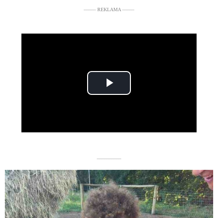
––––– REKLAMA –––––
Play
Video
––––––––––