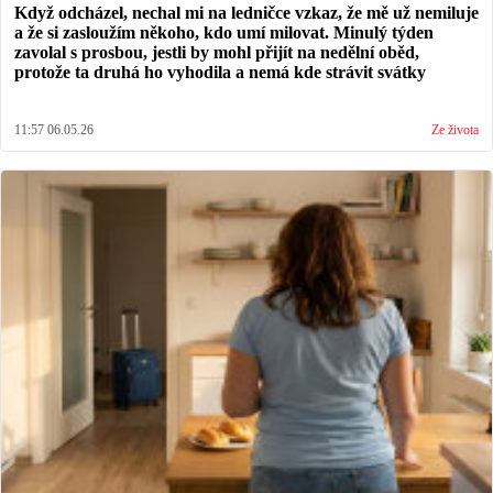
Když odcházel, nechal mi na ledničce vzkaz, že mě už nemiluje
a že si zasloužím někoho, kdo umí milovat. Minulý týden
zavolal s prosbou, jestli by mohl přijít na nedělní oběd,
protože ta druhá ho vyhodila a nemá kde strávit svátky
11:57 06.05.26
Ze života