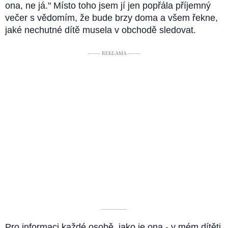
ona, ne já." Místo toho jsem jí jen popřála příjemný
večer s vědomím, že bude brzy doma a všem řekne,
jaké nechutné dítě musela v obchodě sledovat.
––––– REKLAMA –––––
––––––––––
Pro informaci každé osobě, jako je ona - v mém dítěti