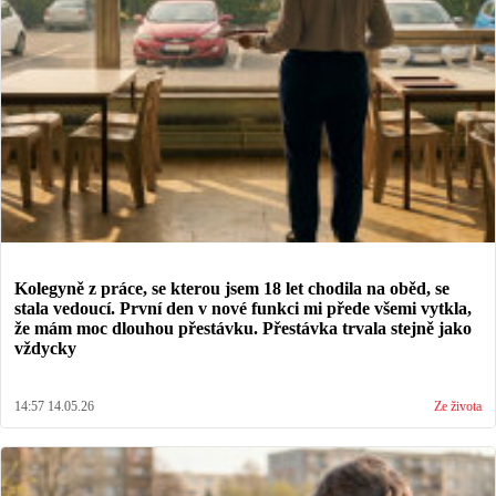
Kolegyně z práce, se kterou jsem 18 let chodila na oběd, se
stala vedoucí. První den v nové funkci mi přede všemi vytkla,
že mám moc dlouhou přestávku. Přestávka trvala stejně jako
vždycky
14:57 14.05.26
Ze života