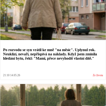
Po rozvodu se syn vrátil ke mně "na měsíc". Uplynul rok.
Neuklízí, nevaří, nepřispívá na náklady. Když jsem zmínila
hledání bytu, řekl: "Mami, přece nevyhodíš vlastní dítě."
21:10 14.05.26
Ze života