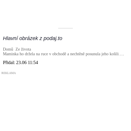
––––––––––
Hlavní obrázek z podaj.to
Domů
Ze života
Maminka ho držela na ruce v obchodě a nechtěně posunula jeho košili.
Když zákazníci viděli, co má na těle, poodešli od něj strachem
Přidal:
23.06 11:54
REKLAMA