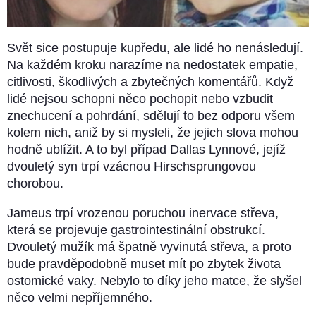
Svět sice postupuje kupředu, ale lidé ho nenásledují.
Na každém kroku narazíme na nedostatek empatie,
citlivosti, škodlivých a zbytečných komentářů. Když
lidé nejsou schopni něco pochopit nebo vzbudit
znechucení a pohrdání, sdělují to bez odporu všem
kolem nich, aniž by si mysleli, že jejich slova mohou
hodně ublížit. A to byl případ Dallas Lynnové, jejíž
dvouletý syn trpí vzácnou Hirschsprungovou
chorobou.
Jameus trpí vrozenou poruchou inervace střeva,
která se projevuje gastrointestinální obstrukcí.
Dvouletý mužík má špatně vyvinutá střeva, a proto
bude pravděpodobně muset mít po zbytek života
ostomické vaky. Nebylo to díky jeho matce, že slyšel
něco velmi nepříjemného.