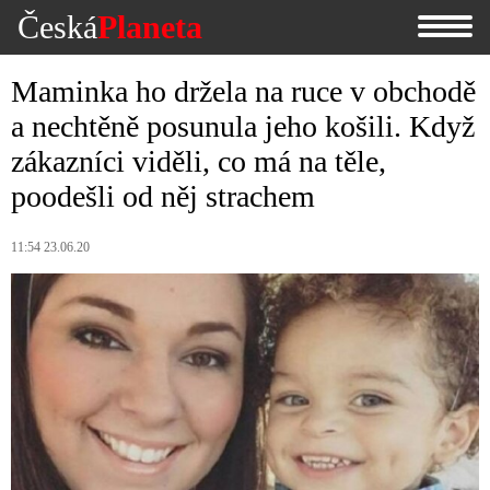
Česká
Planeta
Maminka ho držela na ruce v obchodě
a nechtěně posunula jeho košili. Když
zákazníci viděli, co má na těle,
poodešli od něj strachem
11:54 23.06.20