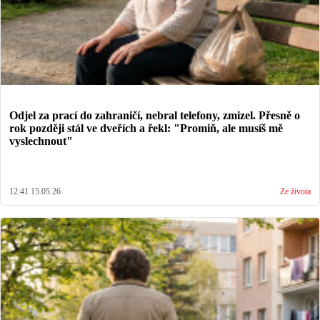
Odjel za prací do zahraničí, nebral telefony, zmizel. Přesně o
rok později stál ve dveřích a řekl: "Promiň, ale musíš mě
vyslechnout"
12:41 15.05.26
Ze života