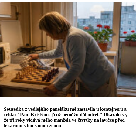
Sousedka z vedlejšího paneláku mě zastavila u kontejnerů a
řekla: "Paní Kristýno, já už nemůžu dál mlčet." Ukázalo se,
že tři roky vídává mého manžela ve čtvrtky na lavičce před
lékárnou s tou samou ženou