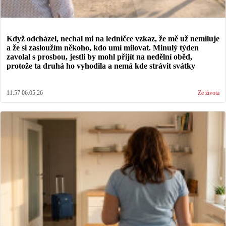
Když odcházel, nechal mi na ledničce vzkaz, že mě už nemiluje
a že si zasloužím někoho, kdo umí milovat. Minulý týden
zavolal s prosbou, jestli by mohl přijít na nedělní oběd,
protože ta druhá ho vyhodila a nemá kde strávit svátky
11:57 06.05.26
Ze života