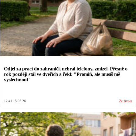
Odjel za prací do zahraničí, nebral telefony, zmizel. Přesně o
rok později stál ve dveřích a řekl: "Promiň, ale musíš mě
vyslechnout"
12:41 15.05.26
Ze života