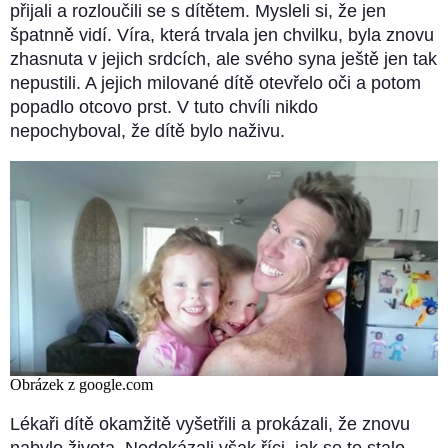
přijali a rozloučili se s dítětem. Mysleli si, že jen
špatnně vidí. Víra, která trvala jen chvilku, byla znovu
zhasnuta v jejich srdcích, ale svého syna ještě jen tak
nepustili. A jejich milované dítě otevřelo oči a potom
popadlo otcovo prst. V tuto chvíli nikdo
nepochyboval, že dítě bylo naživu.
Obrázek z google.com
Lékaři dítě okamžitě vyšetřili a prokázali, že znovu
nabylo života. Nedokázali však říci, jak se to stalo.