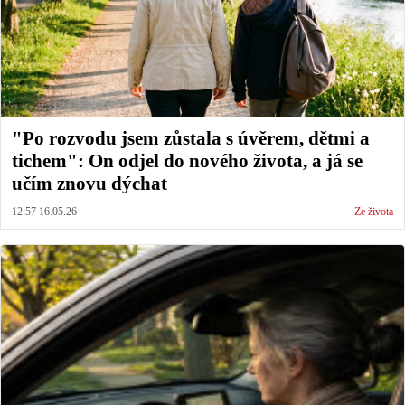
"Po rozvodu jsem zůstala s úvěrem, dětmi a
tichem": On odjel do nového života, a já se
učím znovu dýchat
12:57 16.05.26
Ze života