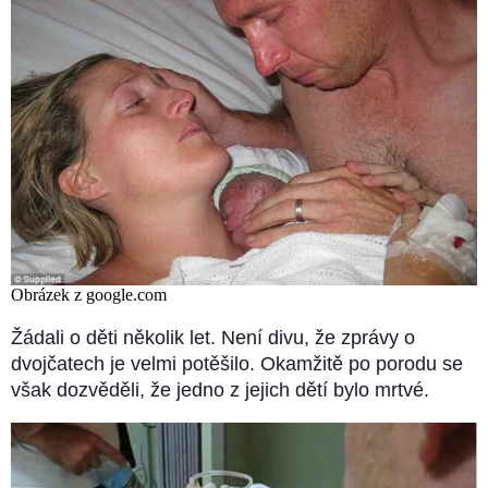
Obrázek z google.com
Žádali o děti několik let. Není divu, že zprávy o
dvojčatech je velmi potěšilo. Okamžitě po porodu se
však dozvěděli, že jedno z jejich dětí bylo mrtvé.