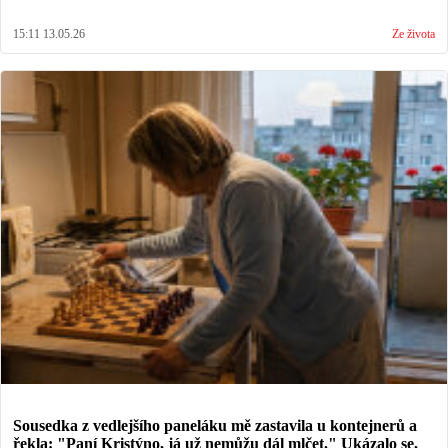
15:11 13.05.26
Ze života
Sousedka z vedlejšího paneláku mě zastavila u kontejnerů a
řekla: "Paní Kristýno, já už nemůžu dál mlčet." Ukázalo se,