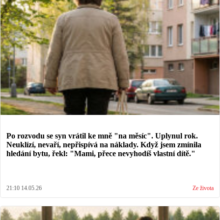
Po rozvodu se syn vrátil ke mně "na měsíc". Uplynul rok.
Neuklízí, nevaří, nepřispívá na náklady. Když jsem zmínila
hledání bytu, řekl: "Mami, přece nevyhodíš vlastní dítě."
21:10 14.05.26
Ze života