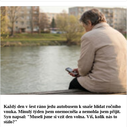
Každý den v šest ráno jedu autobusem k snaše hlídat ročního
vnuka. Minulý týden jsem onemocněla a nemohla jsem přijít.
Syn napsal: "Museli jsme si vzít den volna. Víš, kolik nás to
stálo?"