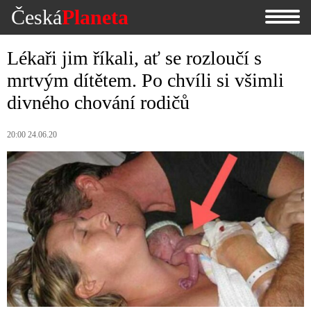
Česká
Planeta
Lékaři jim říkali, ať se rozloučí s
mrtvým dítětem. Po chvíli si všimli
divného chování rodičů
20:00 24.06.20