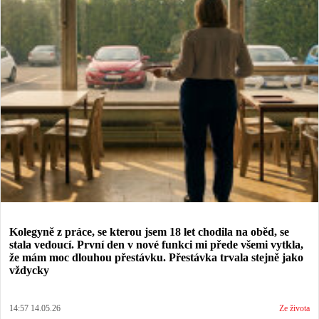
Kolegyně z práce, se kterou jsem 18 let chodila na oběd, se
stala vedoucí. První den v nové funkci mi přede všemi vytkla,
že mám moc dlouhou přestávku. Přestávka trvala stejně jako
vždycky
14:57 14.05.26
Ze života