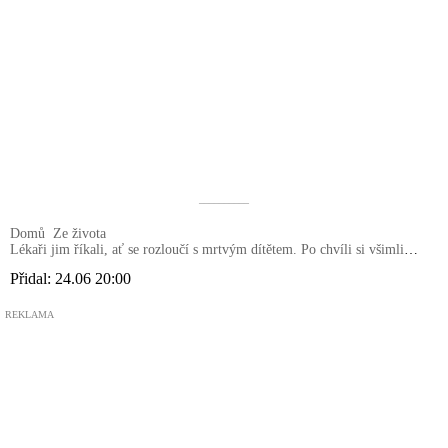
––––––––––
Domů
Ze života
Lékaři jim říkali, ať se rozloučí s mrtvým dítětem. Po chvíli si všimli
divného chování rodičů
Přidal:
24.06 20:00
REKLAMA