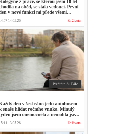
Kolegyně z práce, se kterou jsem 18 let
chodila na oběd, se stala vedoucí. První
den v nové funkci mi přede všemi
vytkla, že mám moc dlouhou přestávku.
14:57 14.05.26
Ze života
Přestávka trvala stejně jako vždycky
Přečtěte Si Dále
Každý den v šest ráno jedu autobusem
k snaše hlídat ročního vnuka. Minulý
týden jsem onemocněla a nemohla jsem
přijít. Syn napsal: "Museli jsme si vzít
15:11 13.05.26
Ze života
den volna. Víš, kolik nás to stálo?"