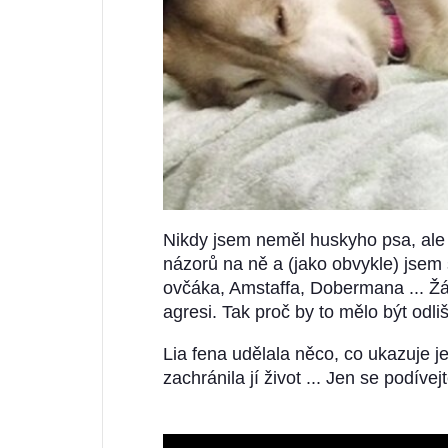
Nikdy jsem neměl huskyho psa, ale
názorů na ně a (jako obvykle) jsem
ovčáka, Amstaffa, Dobermana ... Žád
agresi. Tak proč by to mělo být odl
Lia fena udělala něco, co ukazuje je
zachránila jí život ... Jen se podíve