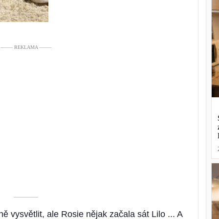
––––– REKLAMA –––––
––––––––––
 vysvětlit, ale Rosie nějak začala sát Lilo ... A