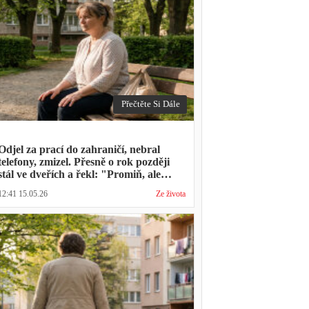
Přečtěte Si Dále
Odjel za prací do zahraničí, nebral
telefony, zmizel. Přesně o rok později
stál ve dveřích a řekl: "Promiň, ale
musíš mě vyslechnout"
12:41 15.05.26
Ze života