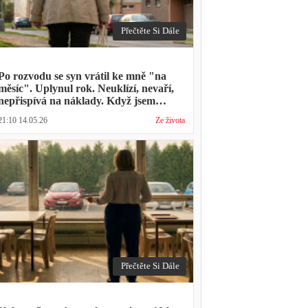
Přečtěte Si Dále
Po rozvodu se syn vrátil ke mně "na
měsíc". Uplynul rok. Neuklízí, nevaří,
nepřispívá na náklady. Když jsem
zmínila hledání bytu, řekl: "Mami,
21:10 14.05.26
Ze života
přece nevyhodíš vlastní dítě."
Přečtěte Si Dále