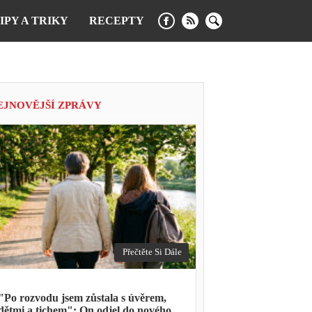
IPY A TRIKY
RECEPTY
EJNOVĚJŠÍ ZPRÁVY
Přečtěte Si Dále
"Po rozvodu jsem zůstala s úvěrem,
dětmi a tichem": On odjel do nového