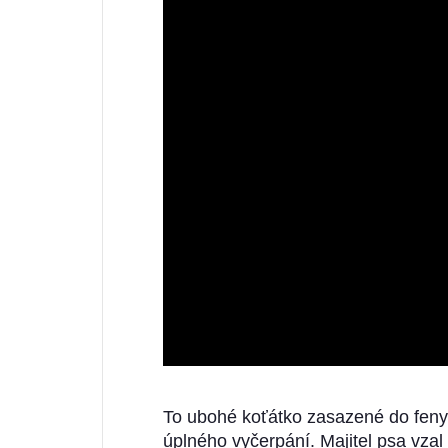
To ubohé koťátko zasazené do feny 
úplného vyčerpání. Majitel psa vzal