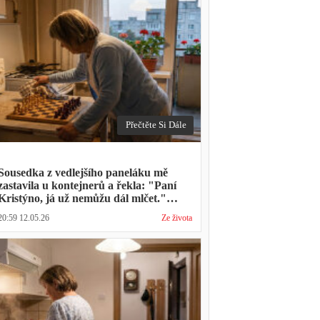
Přečtěte Si Dále
Sousedka z vedlejšího paneláku mě
zastavila u kontejnerů a řekla: "Paní
Kristýno, já už nemůžu dál mlčet."
Ukázalo se, že tři roky vídává mého
20:59 12.05.26
Ze života
manžela ve čtvrtky na lavičce před
lékárnou s tou samou ženou