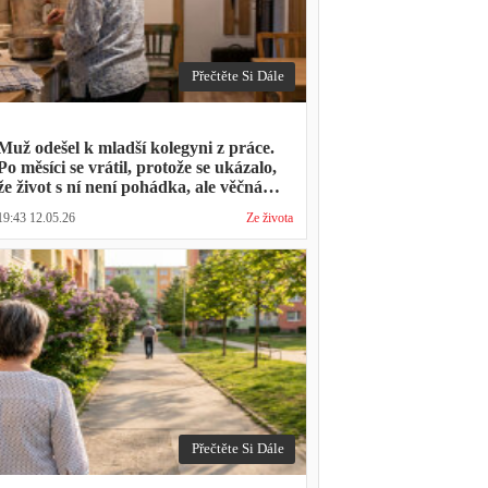
Přečtěte Si Dále
Muž odešel k mladší kolegyni z práce.
Po měsíci se vrátil, protože se ukázalo,
že život s ní není pohádka, ale věčná
párty a žádný oběd
19:43 12.05.26
Ze života
Přečtěte Si Dále