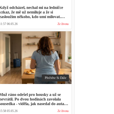
Když odcházel, nechal mi na ledničce
vzkaz, že mě už nemiluje a že si
zasloužím někoho, kdo umí milovat.
Minulý týden zavolal s prosbou, jestli by
11:57 06.05.26
Ze života
mohl přijít na nedělní oběd, protože ta
druhá ho vyhodila a nemá kde strávit
svátky
Přečtěte Si Dále
Muž ráno odešel pro housky a už se
nevrátil. Po dvou hodinách zavolala
sousedka - viděla, jak nasedal do auta s
kufrem, který jsem mu sama minulý
15:58 05.05.26
Ze života
týden pomáhala balit na služební cestu