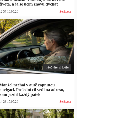
života, a já se učím znovu dýchat
12:57 16.05.26
Ze života
Přečtěte Si Dále
Manžel nechal v autě zapnutou
navigaci. Poslední cíl vedl na adresu,
kam jezdil každý pátek
14:28 15.05.26
Ze života