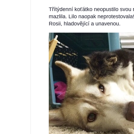
Třítýdenní koťátko neopustilo svou
mazlila. Lilo naopak neprotestovala! 
Rosii, hladovějící a unavenou.