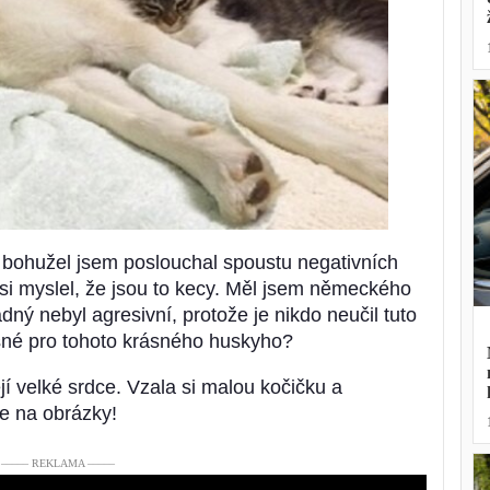
 bohužel jsem poslouchal spoustu negativních
 si myslel, že jsou to kecy. Měl jsem německého
ný nebyl agresivní, protože je nikdo neučil tuto
išné pro tohoto krásného huskyho?
jí velké srdce. Vzala si malou kočičku a
jte na obrázky!
––––– REKLAMA –––––