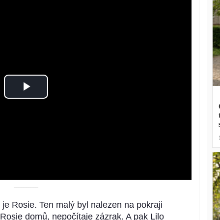
Play
Video
––––––––––
je Rosie. Ten malý byl nalezen na pokraji
 Rosie domů, nepočítaje zázrak. A pak Lilo