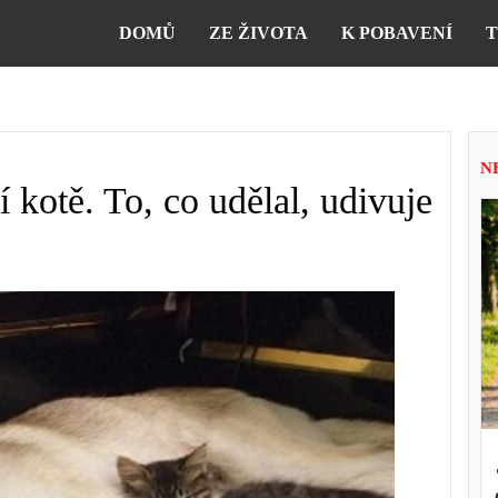
DOMŮ
ZE ŽIVOTA
K POBAVENÍ
T
N
 kotě. To, co udělal, udivuje