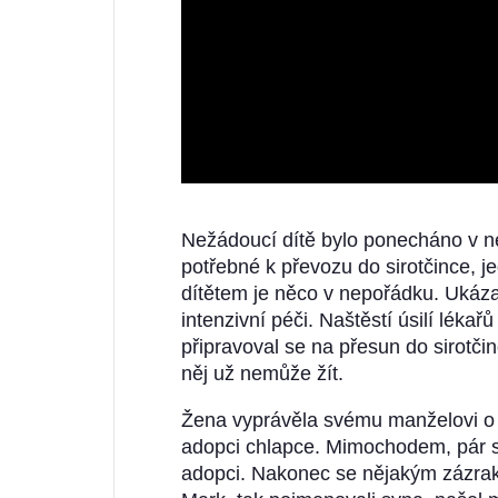
Nežádoucí dítě bylo ponecháno v n
potřebné k převozu do sirotčince, j
dítětem je něco v nepořádku. Ukázal
intenzivní péči. Naštěstí úsilí lék
připravoval se na přesun do sirotčin
něj už nemůže žít.
Žena vyprávěla svému manželovi o v
adopci chlapce. Mimochodem, pár se
adopci. Nakonec se nějakým zázrake