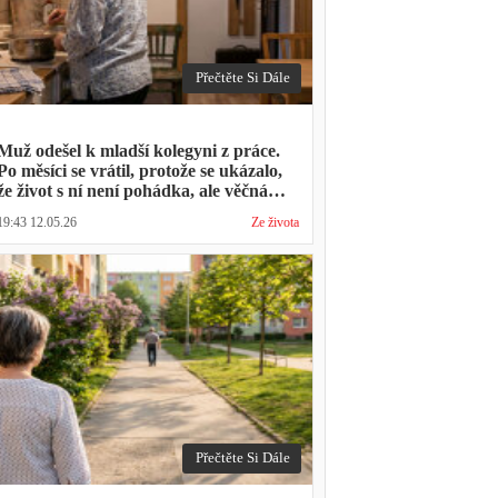
Přečtěte Si Dále
Muž odešel k mladší kolegyni z práce.
Po měsíci se vrátil, protože se ukázalo,
že život s ní není pohádka, ale věčná
párty a žádný oběd
19:43 12.05.26
Ze života
Přečtěte Si Dále