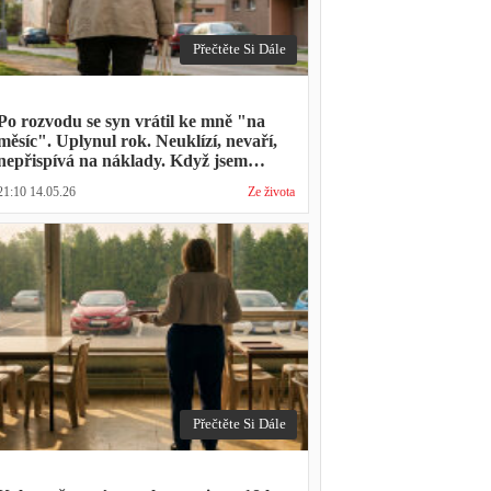
Přečtěte Si Dále
Po rozvodu se syn vrátil ke mně "na
měsíc". Uplynul rok. Neuklízí, nevaří,
nepřispívá na náklady. Když jsem
zmínila hledání bytu, řekl: "Mami,
21:10 14.05.26
Ze života
přece nevyhodíš vlastní dítě."
Přečtěte Si Dále