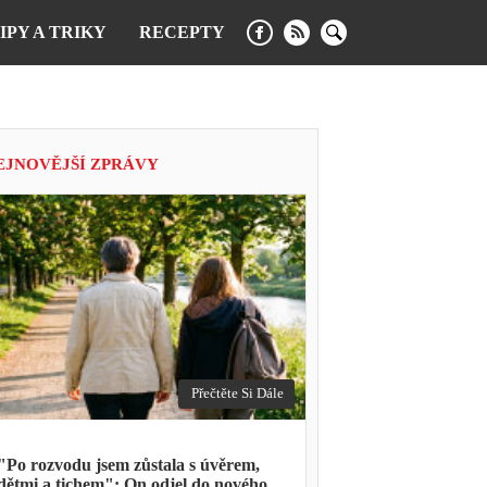
IPY A TRIKY
RECEPTY
EJNOVĚJŠÍ ZPRÁVY
Přečtěte Si Dále
"Po rozvodu jsem zůstala s úvěrem,
dětmi a tichem": On odjel do nového