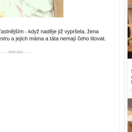
šťastnějším - když naděje již vypršela, žena
tru a jejich máma a táta nemají čeho litovat.
––––– REKLAMA –––––