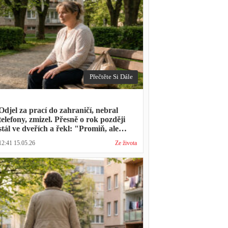
Přečtěte Si Dále
Odjel za prací do zahraničí, nebral
telefony, zmizel. Přesně o rok později
stál ve dveřích a řekl: "Promiň, ale
musíš mě vyslechnout"
12:41 15.05.26
Ze života