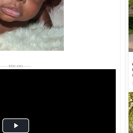
––––– REKLAMA –––––
Play