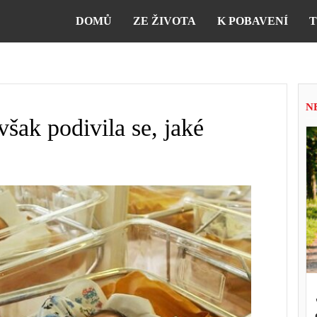
DOMŮ
ZE ŽIVOTA
K POBAVENÍ
T
N
však podivila se, jaké