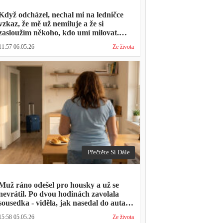
Když odcházel, nechal mi na ledničce
vzkaz, že mě už nemiluje a že si
zasloužím někoho, kdo umí milovat.
Minulý týden zavolal s prosbou, jestli by
11:57 06.05.26
Ze života
mohl přijít na nedělní oběd, protože ta
druhá ho vyhodila a nemá kde strávit
svátky
Přečtěte Si Dále
Muž ráno odešel pro housky a už se
nevrátil. Po dvou hodinách zavolala
sousedka - viděla, jak nasedal do auta s
kufrem, který jsem mu sama minulý
15:58 05.05.26
Ze života
týden pomáhala balit na služební cestu