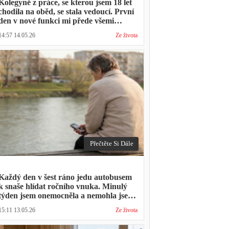
Kolegyně z práce, se kterou jsem 18 let
chodila na oběd, se stala vedoucí. První
den v nové funkci mi přede všemi
vytkla, že mám moc dlouhou přestávku.
14:57 14.05.26
Ze života
Přestávka trvala stejně jako vždycky
Přečtěte Si Dále
Každý den v šest ráno jedu autobusem
k snaše hlídat ročního vnuka. Minulý
týden jsem onemocněla a nemohla jsem
přijít. Syn napsal: "Museli jsme si vzít
15:11 13.05.26
Ze života
den volna. Víš, kolik nás to stálo?"