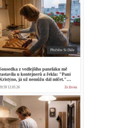
Přečtěte Si Dále
Sousedka z vedlejšího paneláku mě
zastavila u kontejnerů a řekla: "Paní
Kristýno, já už nemůžu dál mlčet."
Ukázalo se, že tři roky vídává mého
20:59 12.05.26
Ze života
manžela ve čtvrtky na lavičce před
lékárnou s tou samou ženou