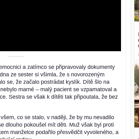
Video
––––––––––
emocnici a zatímco se připravovaly dokumenty
edna ze sester si všimla, že s novorozeným
o se, že začalo postrádat kyslík. Dítě šlo na
ařů nebylo marné – malý pacient se vzpamatoval a
ce. Sestra se však k dítěti tak připoutala, že bez
šem, co se stalo, v naději, že by mu nevadilo
 dlouho pokoušel mít děti. Muž však byl proti
m manželce podařilo přesvědčit vyvoleného, ​​a