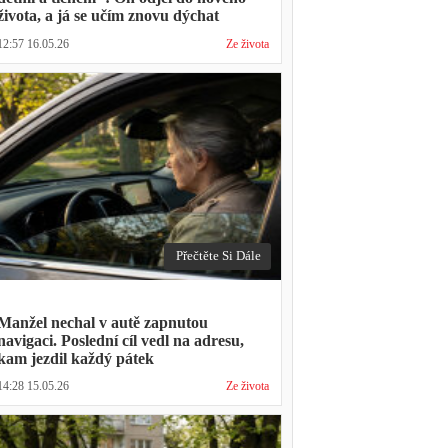
života, a já se učím znovu dýchat
12:57 16.05.26
Ze života
Přečtěte Si Dále
Manžel nechal v autě zapnutou
navigaci. Poslední cíl vedl na adresu,
kam jezdil každý pátek
14:28 15.05.26
Ze života