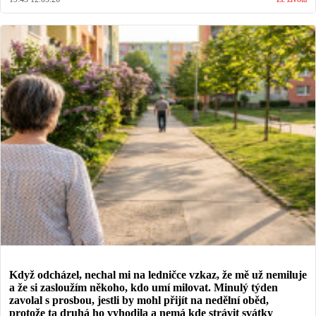
Když odcházel, nechal mi na ledničce vzkaz, že mě už nemiluje
a že si zasloužím někoho, kdo umí milovat. Minulý týden
zavolal s prosbou, jestli by mohl přijít na nedělní oběd,
protože ta druhá ho vyhodila a nemá kde strávit svátky