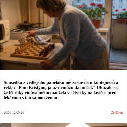
Sousedka z vedlejšího paneláku mě zastavila u kontejnerů a
řekla: "Paní Kristýno, já už nemůžu dál mlčet." Ukázalo se,
že tři roky vídává mého manžela ve čtvrtky na lavičce před
lékárnou s tou samou ženou
20:59 12.05.26
Ze života