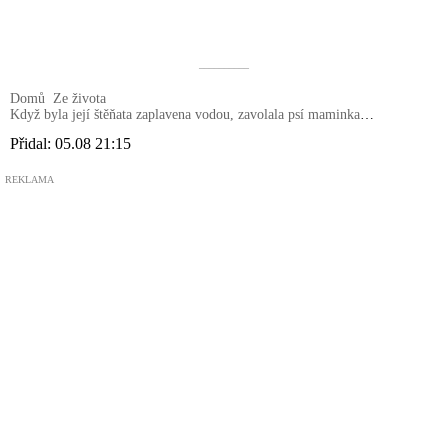
––––––––––
Domů
Ze života
Když byla její štěňata zaplavena vodou, zavolala psí maminka
kolemjdoucí na pomoc
Přidal:
05.08 21:15
REKLAMA