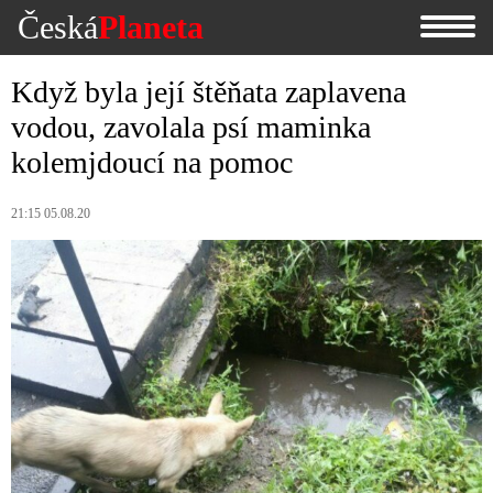
Česká
Planeta
Když byla její štěňata zaplavena
vodou, zavolala psí maminka
kolemjdoucí na pomoc
21:15 05.08.20