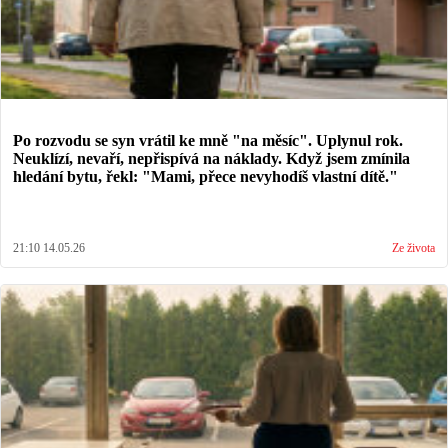
Po rozvodu se syn vrátil ke mně "na měsíc". Uplynul rok.
Neuklízí, nevaří, nepřispívá na náklady. Když jsem zmínila
hledání bytu, řekl: "Mami, přece nevyhodíš vlastní dítě."
21:10 14.05.26
Ze života