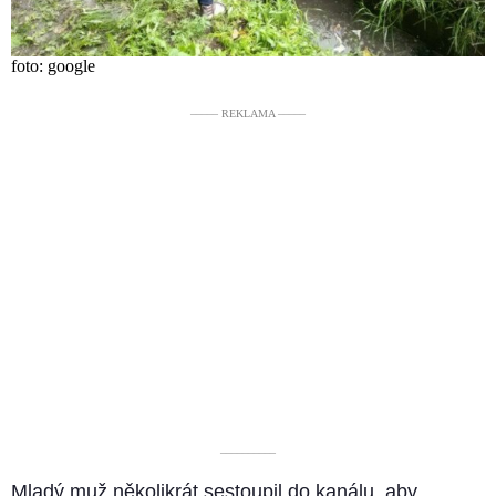
foto: google
––––– REKLAMA –––––
––––––––––
Mladý muž několikrát sestoupil do kanálu, aby