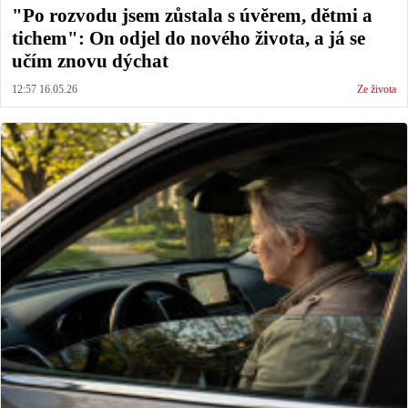
"Po rozvodu jsem zůstala s úvěrem, dětmi a
tichem": On odjel do nového života, a já se
učím znovu dýchat
12:57 16.05.26
Ze života