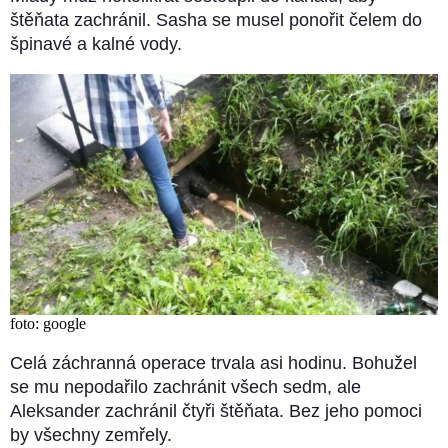
štěňata zachránil. Sasha se musel ponořit čelem do
špinavé a kalné vody.
foto: google
Celá záchranná operace trvala asi hodinu. Bohužel
se mu nepodařilo zachránit všech sedm, ale
Aleksander zachránil čtyři štěňata. Bez jeho pomoci
by všechny zemřely.