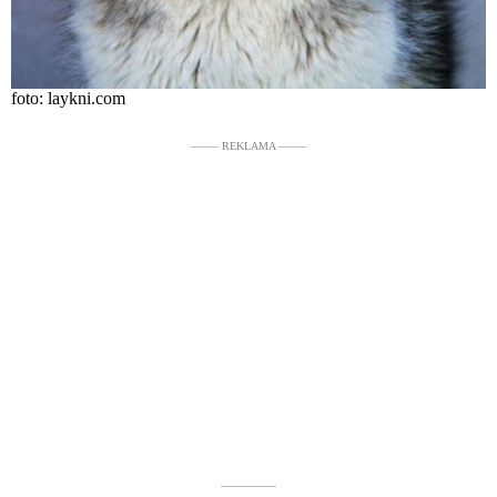
foto: laykni.com
––––– REKLAMA –––––
––––––––––