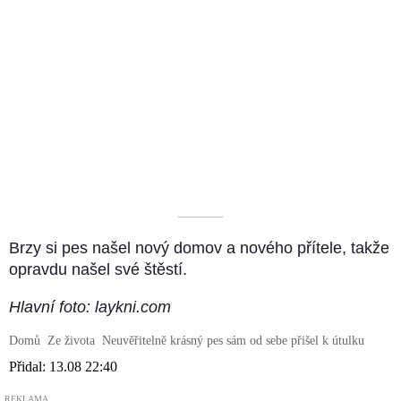
––––––––––
Brzy si pes našel nový domov a nového přítele, takže
opravdu našel své štěstí.
Hlavní foto: laykni.com
Domů
Ze života
Neuvěřitelně krásný pes sám od sebe přišel k útulku
Přidal:
13.08 22:40
REKLAMA