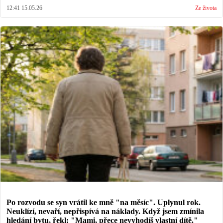
12:41 15.05.26
Ze života
Po rozvodu se syn vrátil ke mně "na měsíc". Uplynul rok.
Neuklízí, nevaří, nepřispívá na náklady. Když jsem zmínila
hledání bytu, řekl: "Mami, přece nevyhodíš vlastní dítě."