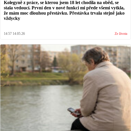
Kolegyně z práce, se kterou jsem 18 let chodila na oběd, se
stala vedoucí. První den v nové funkci mi přede všemi vytkla,
že mám moc dlouhou přestávku. Přestávka trvala stejně jako
vždycky
14:57 14.05.26
Ze života