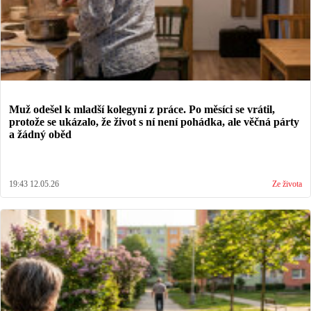
Muž odešel k mladší kolegyni z práce. Po měsíci se vrátil,
protože se ukázalo, že život s ní není pohádka, ale věčná párty
a žádný oběd
19:43 12.05.26
Ze života