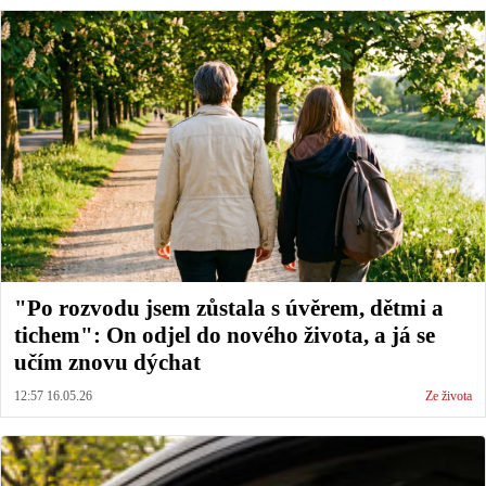
"Po rozvodu jsem zůstala s úvěrem, dětmi a
tichem": On odjel do nového života, a já se
učím znovu dýchat
12:57 16.05.26
Ze života