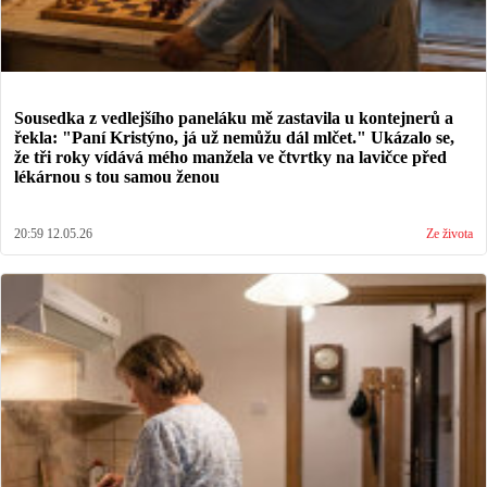
Sousedka z vedlejšího paneláku mě zastavila u kontejnerů a
řekla: "Paní Kristýno, já už nemůžu dál mlčet." Ukázalo se,
že tři roky vídává mého manžela ve čtvrtky na lavičce před
lékárnou s tou samou ženou
20:59 12.05.26
Ze života