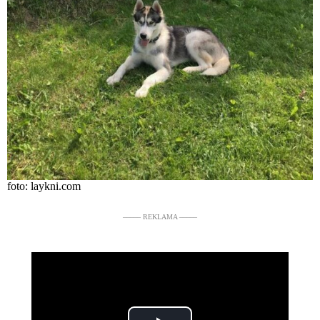
foto: laykni.com
––––– REKLAMA –––––