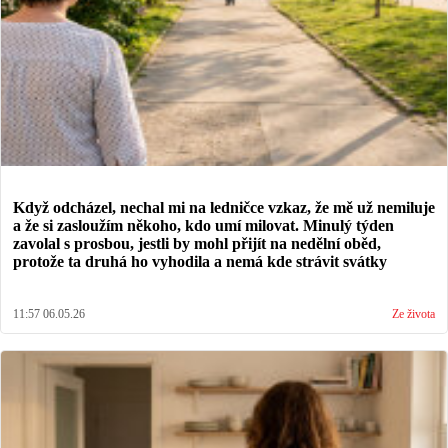
Když odcházel, nechal mi na ledničce vzkaz, že mě už nemiluje
a že si zasloužím někoho, kdo umí milovat. Minulý týden
zavolal s prosbou, jestli by mohl přijít na nedělní oběd,
protože ta druhá ho vyhodila a nemá kde strávit svátky
11:57 06.05.26
Ze života