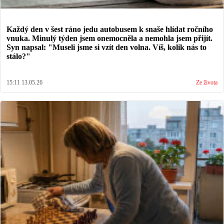
Každý den v šest ráno jedu autobusem k snaše hlídat ročního
vnuka. Minulý týden jsem onemocněla a nemohla jsem přijít.
Syn napsal: "Museli jsme si vzít den volna. Víš, kolik nás to
stálo?"
15:11 13.05.26
Ze života