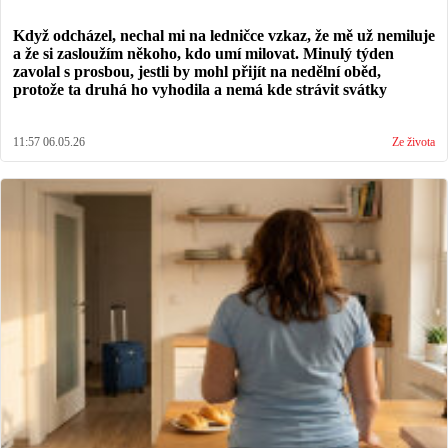
Když odcházel, nechal mi na ledničce vzkaz, že mě už nemiluje
a že si zasloužím někoho, kdo umí milovat. Minulý týden
zavolal s prosbou, jestli by mohl přijít na nedělní oběd,
protože ta druhá ho vyhodila a nemá kde strávit svátky
11:57 06.05.26
Ze života