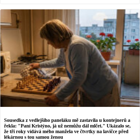
Sousedka z vedlejšího paneláku mě zastavila u kontejnerů a
řekla: "Paní Kristýno, já už nemůžu dál mlčet." Ukázalo se,
že tři roky vídává mého manžela ve čtvrtky na lavičce před
lékárnou s tou samou ženou