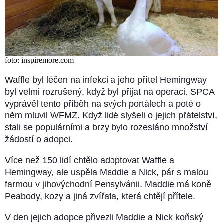
foto: inspiremore.com
Waffle byl léčen na infekci a jeho přítel Hemingway
byl velmi rozrušený, když byl přijat na operaci. SPCA
vyprávěl tento příběh na svých portálech a poté o
něm mluvil WFMZ. Když lidé slyšeli o jejich přátelství,
stali se populárními a brzy bylo rozesláno množství
žádostí o adopci.
Více než 150 lidí chtělo adoptovat Waffle a
Hemingway, ale uspěla Maddie a Nick, pár s malou
farmou v jihovýchodní Pensylvánii. Maddie má koně
Peabody, kozy a jiná zvířata, která chtějí přítele.
V den jejich adopce přivezli Maddie a Nick koňský