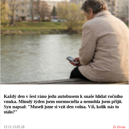
Každý den v šest ráno jedu autobusem k snaše hlídat ročního
vnuka. Minulý týden jsem onemocněla a nemohla jsem přijít.
Syn napsal: "Museli jsme si vzít den volna. Víš, kolik nás to
stálo?"
15:11 13.05.26
Ze života