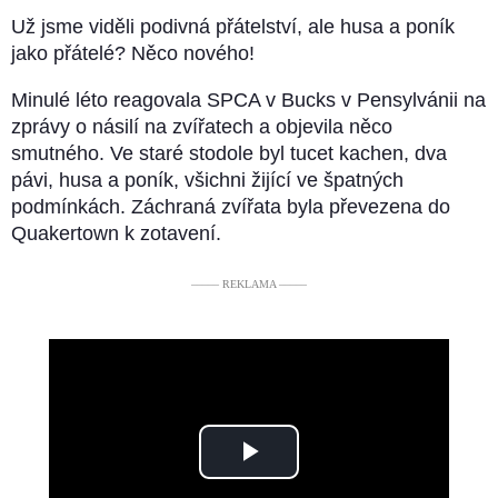
Už jsme viděli podivná přátelství, ale husa a poník
jako přátelé? Něco nového!
Minulé léto reagovala SPCA v Bucks v Pensylvánii na
zprávy o násilí na zvířatech a objevila něco
smutného. Ve staré stodole byl tucet kachen, dva
pávi, husa a poník, všichni žijící ve špatných
podmínkách. Záchraná zvířata byla převezena do
Quakertown k zotavení.
––––– REKLAMA –––––
Play