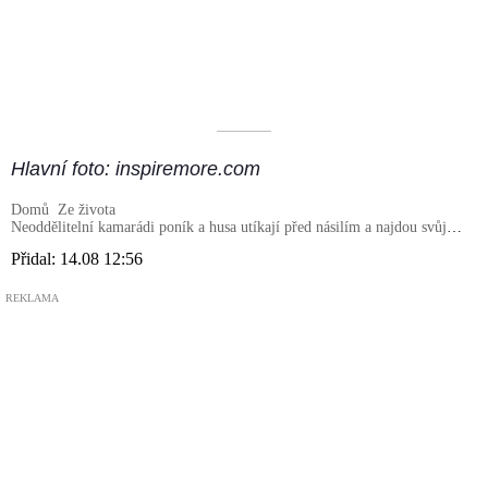
––––––––––
Hlavní foto: inspiremore.com
Domů
Ze života
Neoddělitelní kamarádi poník a husa utíkají před násilím a najdou svůj
vysněný domov
Přidal:
14.08 12:56
REKLAMA