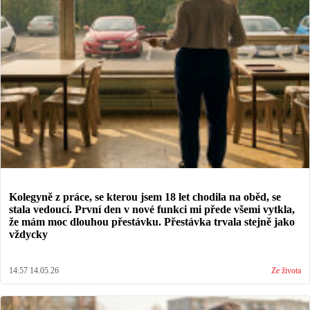
Kolegyně z práce, se kterou jsem 18 let chodila na oběd, se
stala vedoucí. První den v nové funkci mi přede všemi vytkla,
že mám moc dlouhou přestávku. Přestávka trvala stejně jako
vždycky
14:57 14.05.26
Ze života