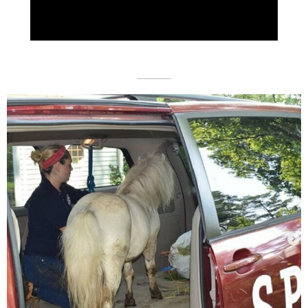
Video
––––––––––