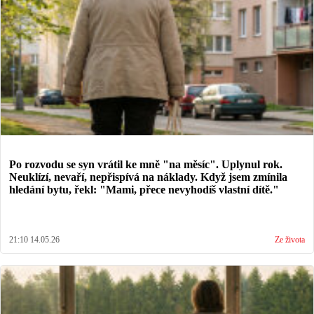
Po rozvodu se syn vrátil ke mně "na měsíc". Uplynul rok.
Neuklízí, nevaří, nepřispívá na náklady. Když jsem zmínila
hledání bytu, řekl: "Mami, přece nevyhodíš vlastní dítě."
21:10 14.05.26
Ze života