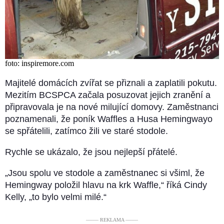
foto: inspiremore.com
Majitelé domácích zvířat se přiznali a zaplatili pokutu.
Mezitím BCSPCA začala posuzovat jejich zranění a
připravovala je na nové milující domovy. Zaměstnanci
poznamenali, že poník Waffles a Husa Hemingwayo
se spřátelili, zatímco žili ve staré stodole.
Rychle se ukázalo, že jsou nejlepší přátelé.
„Jsou spolu ve stodole a zaměstnanec si všiml, že
Hemingway položil hlavu na krk Waffle,“ říká Cindy
Kelly, „to bylo velmi milé.“
––––– REKLAMA –––––