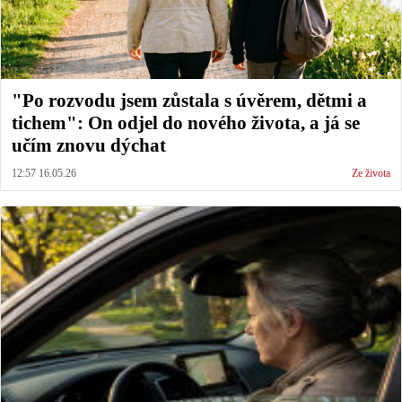
"Po rozvodu jsem zůstala s úvěrem, dětmi a
tichem": On odjel do nového života, a já se
učím znovu dýchat
12:57 16.05.26
Ze života