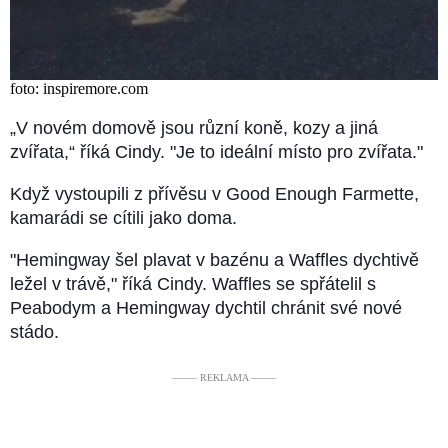
foto: inspiremore.com
„V novém domově jsou různí koně, kozy a jiná
zvířata,“ říká Cindy. "Je to ideální místo pro zvířata."
Když vystoupili z přívěsu v Good Enough Farmette,
kamarádi se cítili jako doma.
"Hemingway šel plavat v bazénu a Waffles dychtivě
ležel v trávě," říká Cindy. Waffles se spřátelil s
Peabodym a Hemingway dychtil chránit své nové
stádo.
––––– REKLAMA –––––