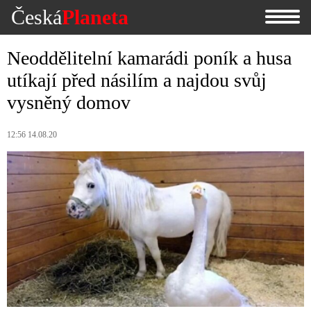
Česká
Planeta
Neoddělitelní kamarádi poník a husa
utíkají před násilím a najdou svůj
vysněný domov
12:56 14.08.20