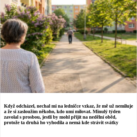
Když odcházel, nechal mi na ledničce vzkaz, že mě už nemiluje
a že si zasloužím někoho, kdo umí milovat. Minulý týden
zavolal s prosbou, jestli by mohl přijít na nedělní oběd,
protože ta druhá ho vyhodila a nemá kde strávit svátky