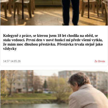
Kolegyně z práce, se kterou jsem 18 let chodila na oběd, se
stala vedoucí. První den v nové funkci mi přede všemi vytkla,
že mám moc dlouhou přestávku. Přestávka trvala stejně jako
vždycky
14:57 14.05.26
Ze života