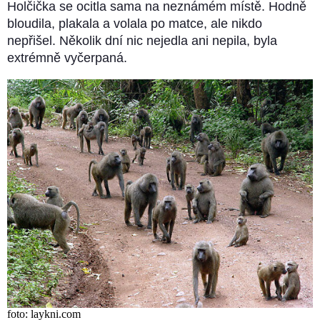
Holčička se ocitla sama na neznámém místě. Hodně
bloudila, plakala a volala po matce, ale nikdo
nepřišel. Několik dní nic nejedla ani nepila, byla
extrémně vyčerpaná.
foto: laykni.com