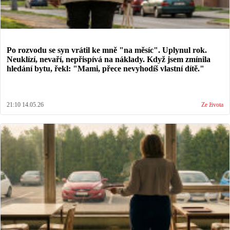
Po rozvodu se syn vrátil ke mně "na měsíc". Uplynul rok.
Neuklízí, nevaří, nepřispívá na náklady. Když jsem zmínila
hledání bytu, řekl: "Mami, přece nevyhodíš vlastní dítě."
21:10 14.05.26
Ze života