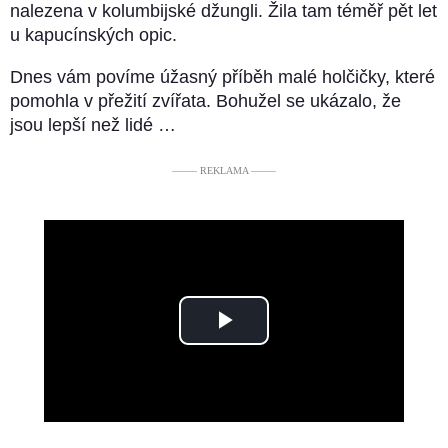
nalezena v kolumbijské džungli. Žila tam téměř pět let
u kapucínských opic.
Dnes vám povíme úžasný příběh malé holčičky, které
pomohla v přežití zvířata. Bohužel se ukázalo, že
jsou lepší než lidé …
––––– REKLAMA –––––
Play
Video