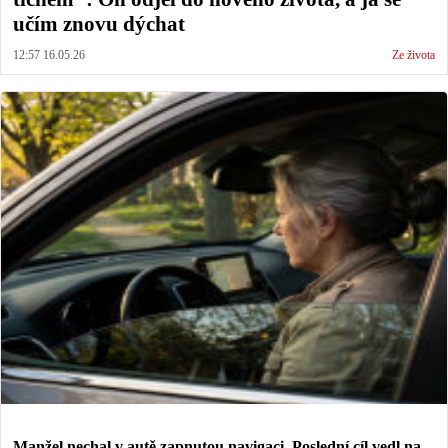
učím znovu dýchat
12:57 16.05.26
Ze života
Manžel nechal v autě zapnutou navigaci. Poslední cíl vedl na