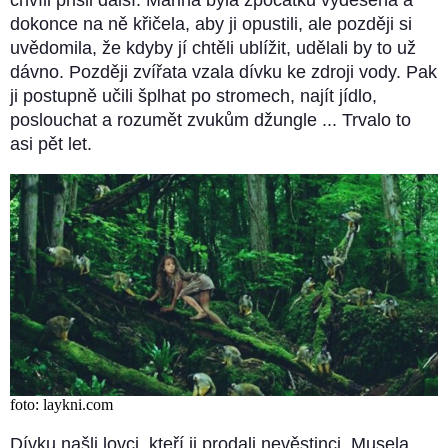
chvíli přišli další. Marina byla zpočátku vyděšená a
dokonce na ně křičela, aby ji opustili, ale později si
uvědomila, že kdyby jí chtěli ublížit, udělali by to už
dávno. Později zvířata vzala dívku ke zdroji vody. Pak
ji postupně učili šplhat po stromech, najít jídlo,
poslouchat a rozumět zvukům džungle ... Trvalo to
asi pět let.
foto: laykni.com
Dívku našli lovci, kteří ji prodali nevěstinci. Musela