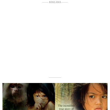
––––– REKLAMA –––––
––––––––––