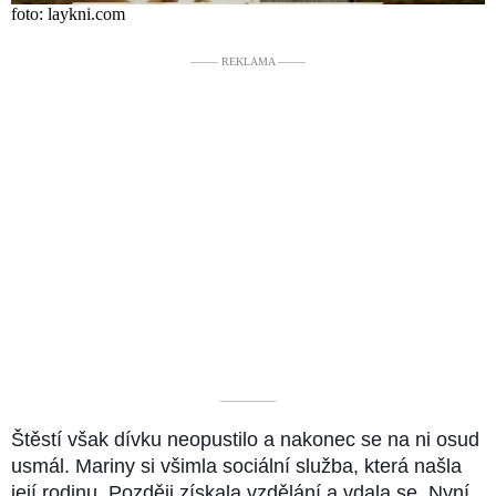
foto: laykni.com
––––– REKLAMA –––––
––––––––––
Štěstí však dívku neopustilo a nakonec se na ni osud
usmál. Mariny si všimla sociální služba, která našla
její rodinu. Později získala vzdělání a vdala se. Nyní