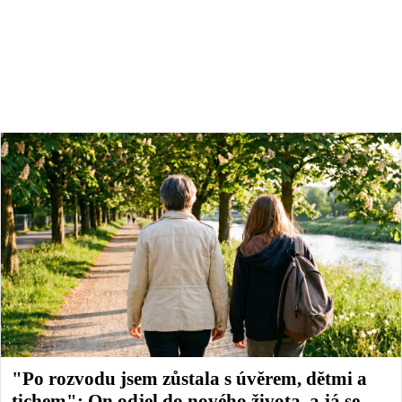
"Po rozvodu jsem zůstala s úvěrem, dětmi a
tichem": On odjel do nového života, a já se