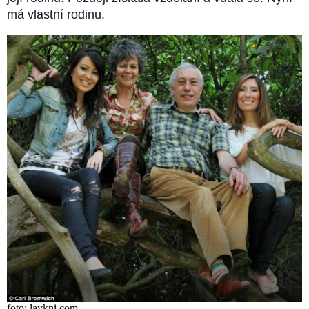
má vlastní rodinu.
foto: laykni.com