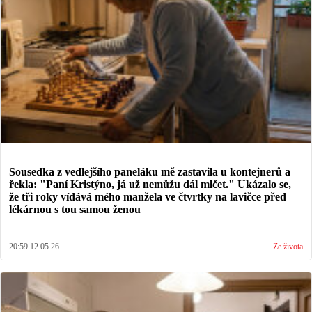
Sousedka z vedlejšího paneláku mě zastavila u kontejnerů a
řekla: "Paní Kristýno, já už nemůžu dál mlčet." Ukázalo se,
že tři roky vídává mého manžela ve čtvrtky na lavičce před
lékárnou s tou samou ženou
20:59 12.05.26
Ze života