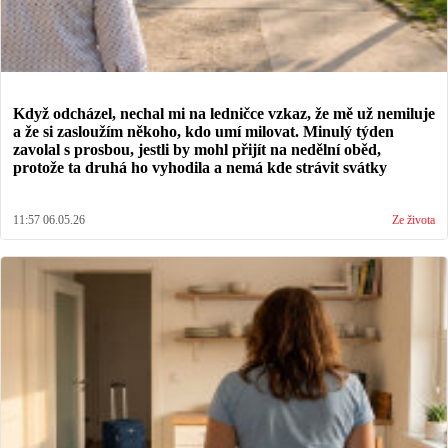
Když odcházel, nechal mi na ledničce vzkaz, že mě už nemiluje
a že si zasloužím někoho, kdo umí milovat. Minulý týden
zavolal s prosbou, jestli by mohl přijít na nedělní oběd,
protože ta druhá ho vyhodila a nemá kde strávit svátky
11:57 06.05.26
Ze života