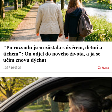
"Po rozvodu jsem zůstala s úvěrem, dětmi a
tichem": On odjel do nového života, a já se
učím znovu dýchat
12:57 16.05.26
Ze života