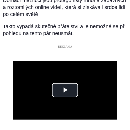
Domácí mazlíčci jsou protagonisty mnoha zábavných
a roztomilých online videí, která si získávají srdce lidí
po celém světě
Takto vypadá skutečné přátelství a je nemožné se při
pohledu na tento pár neusmát.
––––– REKLAMA –––––
Play
Video