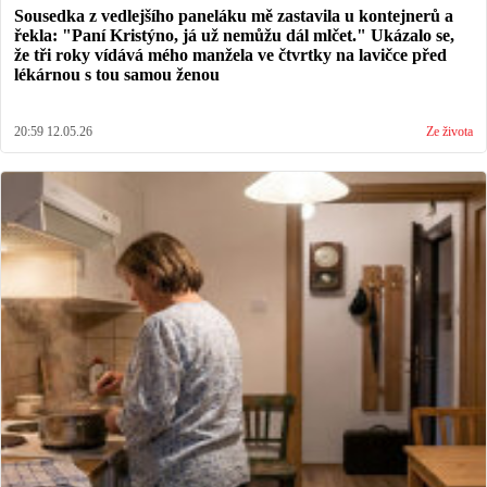
Sousedka z vedlejšího paneláku mě zastavila u kontejnerů a
řekla: "Paní Kristýno, já už nemůžu dál mlčet." Ukázalo se,
že tři roky vídává mého manžela ve čtvrtky na lavičce před
lékárnou s tou samou ženou
20:59 12.05.26
Ze života