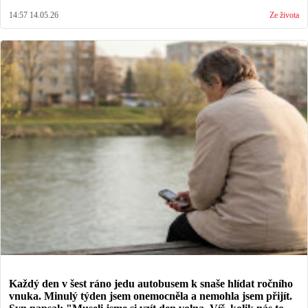
14:57 14.05.26
Ze života
Každý den v šest ráno jedu autobusem k snaše hlídat ročního
vnuka. Minulý týden jsem onemocněla a nemohla jsem přijít.