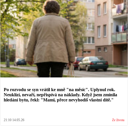
Po rozvodu se syn vrátil ke mně "na měsíc". Uplynul rok.
Neuklízí, nevaří, nepřispívá na náklady. Když jsem zmínila
hledání bytu, řekl: "Mami, přece nevyhodíš vlastní dítě."
21:10 14.05.26
Ze života