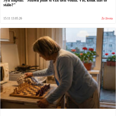
Syn napsal: "Museli jsme si vzít den volna. Víš, kolik nás to
stálo?"
15:11 13.05.26
Ze života