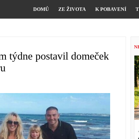
DOMŮ
ZE ŽIVOTA
K POBAVENÍ
T
N
em týdne postavil domeček
ru