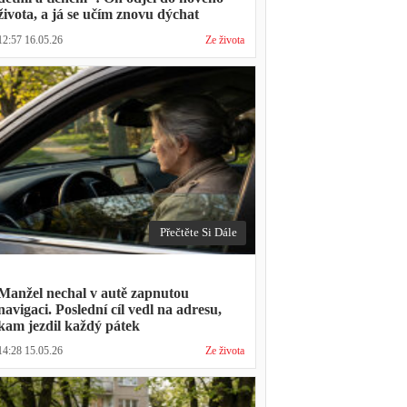
života, a já se učím znovu dýchat
12:57 16.05.26
Ze života
Přečtěte Si Dále
Manžel nechal v autě zapnutou
navigaci. Poslední cíl vedl na adresu,
kam jezdil každý pátek
14:28 15.05.26
Ze života