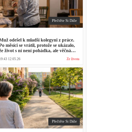
Přečtěte Si Dále
Muž odešel k mladší kolegyni z práce.
Po měsíci se vrátil, protože se ukázalo,
že život s ní není pohádka, ale věčná
párty a žádný oběd
19:43 12.05.26
Ze života
Přečtěte Si Dále