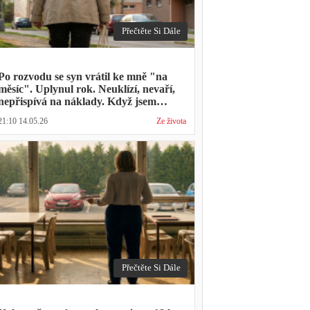
Přečtěte Si Dále
Po rozvodu se syn vrátil ke mně "na
měsíc". Uplynul rok. Neuklízí, nevaří,
nepřispívá na náklady. Když jsem
zmínila hledání bytu, řekl: "Mami,
21:10 14.05.26
Ze života
přece nevyhodíš vlastní dítě."
Přečtěte Si Dále