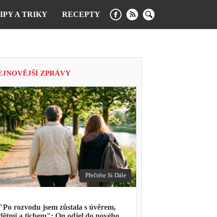
IPY A TRIKY
RECEPTY
EJNOVĚJŠÍ ZPRÁVY
Přečtěte Si Dále
"Po rozvodu jsem zůstala s úvěrem,
dětmi a tichem": On odjel do nového