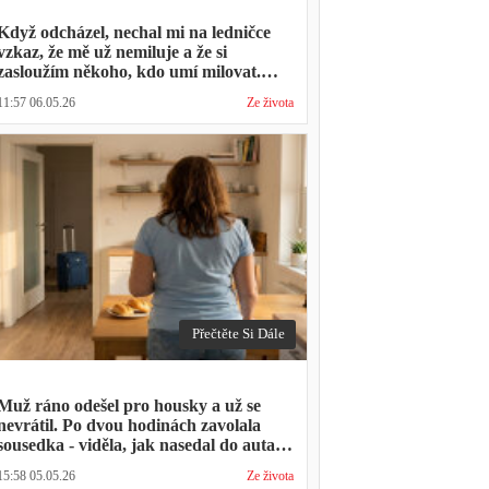
Když odcházel, nechal mi na ledničce
vzkaz, že mě už nemiluje a že si
zasloužím někoho, kdo umí milovat.
Minulý týden zavolal s prosbou, jestli by
11:57 06.05.26
Ze života
mohl přijít na nedělní oběd, protože ta
druhá ho vyhodila a nemá kde strávit
svátky
Přečtěte Si Dále
Muž ráno odešel pro housky a už se
nevrátil. Po dvou hodinách zavolala
sousedka - viděla, jak nasedal do auta s
kufrem, který jsem mu sama minulý
15:58 05.05.26
Ze života
týden pomáhala balit na služební cestu