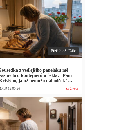
Přečtěte Si Dále
Sousedka z vedlejšího paneláku mě
zastavila u kontejnerů a řekla: "Paní
Kristýno, já už nemůžu dál mlčet."
Ukázalo se, že tři roky vídává mého
20:59 12.05.26
Ze života
manžela ve čtvrtky na lavičce před
lékárnou s tou samou ženou