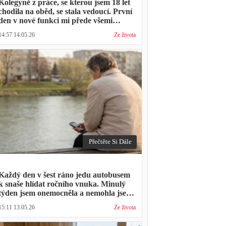
Kolegyně z práce, se kterou jsem 18 let
chodila na oběd, se stala vedoucí. První
den v nové funkci mi přede všemi
vytkla, že mám moc dlouhou přestávku.
14:57 14.05.26
Ze života
Přestávka trvala stejně jako vždycky
Přečtěte Si Dále
Každý den v šest ráno jedu autobusem
k snaše hlídat ročního vnuka. Minulý
týden jsem onemocněla a nemohla jsem
přijít. Syn napsal: "Museli jsme si vzít
15:11 13.05.26
Ze života
den volna. Víš, kolik nás to stálo?"