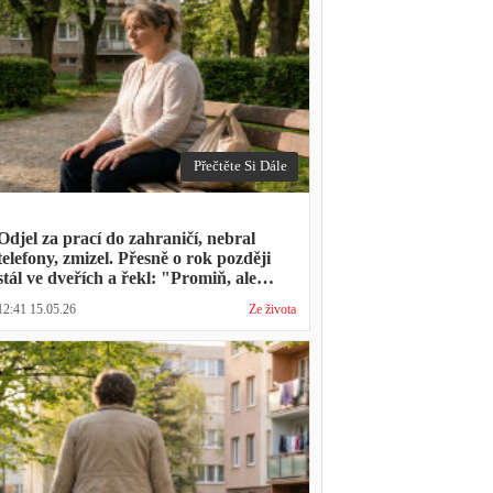
Přečtěte Si Dále
Odjel za prací do zahraničí, nebral
telefony, zmizel. Přesně o rok později
stál ve dveřích a řekl: "Promiň, ale
musíš mě vyslechnout"
12:41 15.05.26
Ze života