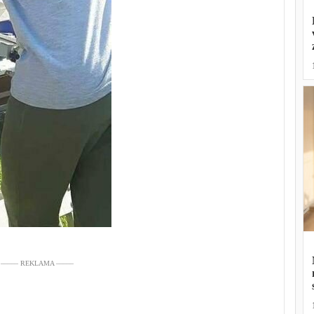
––––– REKLAMA –––––