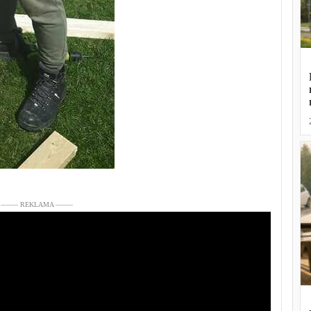
––––– REKLAMA –––––