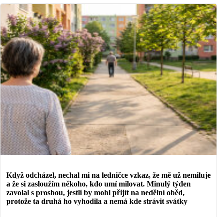
Když odcházel, nechal mi na ledničce vzkaz, že mě už nemiluje
a že si zasloužím někoho, kdo umí milovat. Minulý týden
zavolal s prosbou, jestli by mohl přijít na nedělní oběd,
protože ta druhá ho vyhodila a nemá kde strávit svátky