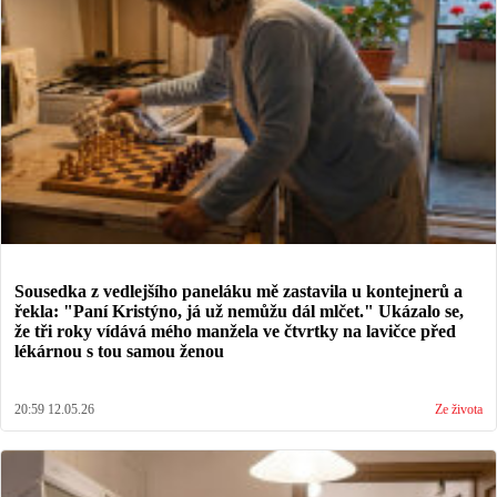
Sousedka z vedlejšího paneláku mě zastavila u kontejnerů a
řekla: "Paní Kristýno, já už nemůžu dál mlčet." Ukázalo se,
že tři roky vídává mého manžela ve čtvrtky na lavičce před
lékárnou s tou samou ženou
20:59 12.05.26
Ze života