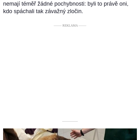
nemají téměř žádné pochybnosti: byli to právě oni,
kdo spáchali tak závažný zločin.
––––– REKLAMA –––––
––––––––––