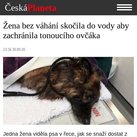
Česká
Planeta
Žena bez váhání skočila do vody aby
zachránila tonoucího ovčáka
23:56 30.09.20
Jedna žena viděla psa v řece, jak se snaží dostat z