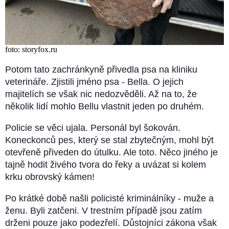
foto: storyfox.ru
Potom tato zachránkyně přivedla psa na kliniku
veterináře. Zjistili jméno psa - Bella. O jejich
majitelích se však nic nedozvěděli. Až na to, že
několik lidí mohlo Bellu vlastnit jeden po druhém.
Policie se věci ujala. Personál byl šokován.
Koneckonců pes, který se stal zbytečným, mohl být
otevřeně přiveden do útulku. Ale toto. Něco jiného je
tajně hodit živého tvora do řeky a uvázat si kolem
krku obrovský kámen!
Po krátké době našli policisté kriminálníky - muže a
ženu. Byli zatčeni. V trestním případě jsou zatím
drženi pouze jako podezřelí. Důstojníci zákona však