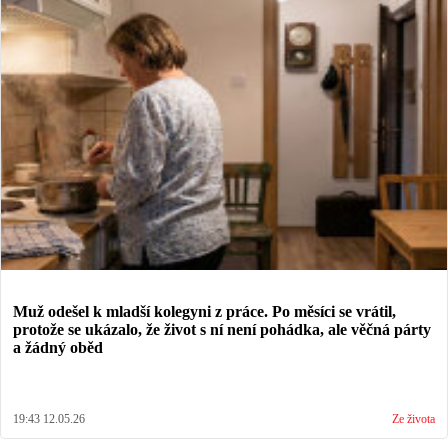
Muž odešel k mladší kolegyni z práce. Po měsíci se vrátil,
protože se ukázalo, že život s ní není pohádka, ale věčná párty
a žádný oběd
19:43 12.05.26
Ze života