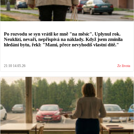
Po rozvodu se syn vrátil ke mně "na měsíc". Uplynul rok.
Neuklízí, nevaří, nepřispívá na náklady. Když jsem zmínila
hledání bytu, řekl: "Mami, přece nevyhodíš vlastní dítě."
21:10 14.05.26
Ze života