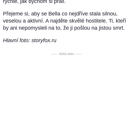
rychlé, jak bychom si přáli.
Přejeme si, aby se Bella co nejdříve stala silnou,
veselou a aktivní. A najděte skvělé hostitele. Ti, kteří
by ani nepomysleli na to, že ji pošlou na jistou smrt.
Hlavní foto: storyfox.ru
––––– REKLAMA –––––