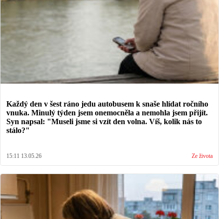
Každý den v šest ráno jedu autobusem k snaše hlídat ročního
vnuka. Minulý týden jsem onemocněla a nemohla jsem přijít.
Syn napsal: "Museli jsme si vzít den volna. Víš, kolik nás to
stálo?"
15:11 13.05.26
Ze života