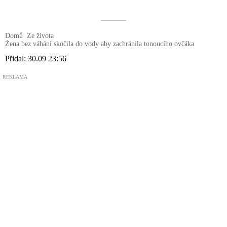
––––––––––
Domů
Ze života
Žena bez váhání skočila do vody aby zachránila tonoucího ovčáka
Přidal:
30.09 23:56
REKLAMA