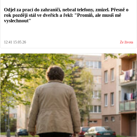
Odjel za prací do zahraničí, nebral telefony, zmizel. Přesně o
rok později stál ve dveřích a řekl: "Promiň, ale musíš mě
vyslechnout"
12:41 15.05.26
Ze života