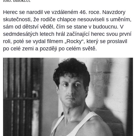
foto: binokl.cc
Herec se narodil ve vzdáleném 46. roce. Navzdory
skutečnosti, že rodiče chlapce nesouviseli s uměním,
sám od dětství věděl, čím se stane v budoucnu. V
sedmdesátých letech hrál začínající herec svou první
roli, poté se vydal filmem „Rocky“, který se proslavil
po celé zemi a později po celém světě.