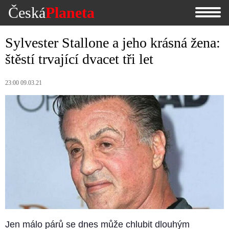
Česká
Planeta
Sylvester Stallone a jeho krásná žena:
štěstí trvající dvacet tři let
23:00 09.03.21
Jen málo párů se dnes může chlubit dlouhým