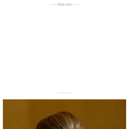
––––– REKLAMA –––––
––––––––––