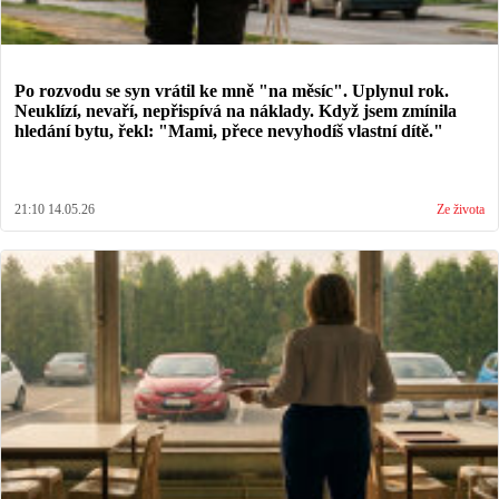
Po rozvodu se syn vrátil ke mně "na měsíc". Uplynul rok.
Neuklízí, nevaří, nepřispívá na náklady. Když jsem zmínila
hledání bytu, řekl: "Mami, přece nevyhodíš vlastní dítě."
21:10 14.05.26
Ze života