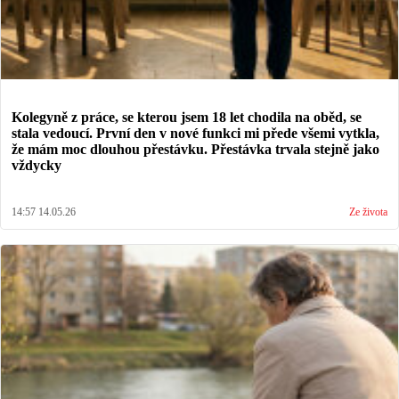
Kolegyně z práce, se kterou jsem 18 let chodila na oběd, se
stala vedoucí. První den v nové funkci mi přede všemi vytkla,
že mám moc dlouhou přestávku. Přestávka trvala stejně jako
vždycky
14:57 14.05.26
Ze života