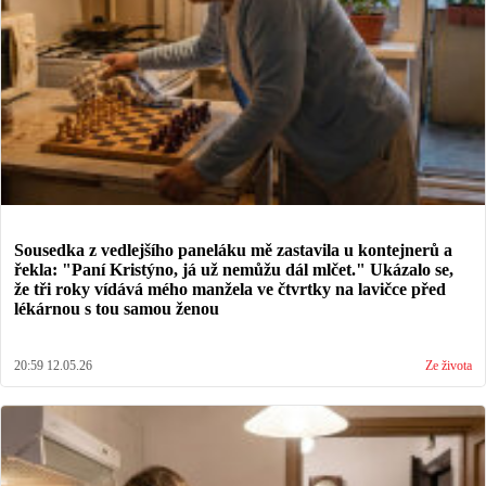
Sousedka z vedlejšího paneláku mě zastavila u kontejnerů a
řekla: "Paní Kristýno, já už nemůžu dál mlčet." Ukázalo se,
že tři roky vídává mého manžela ve čtvrtky na lavičce před
lékárnou s tou samou ženou
20:59 12.05.26
Ze života