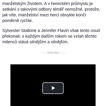
manželským životem. A v hereckém průmyslu je
setkání s takovými odbory téměř nemožné, protože,
jak víte, manželství mezi herci obvykle končí
poměrně rychle.
Sylvester Stallone a Jennifer Flavin však tento osud
překonali: s každým dalším rokem se vztah těchto
milenců stává silnějším a silnějším.
––––– REKLAMA –––––
Play
Video