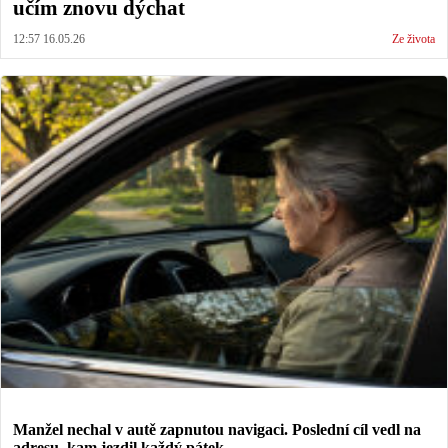
učím znovu dýchat
12:57 16.05.26
Ze života
Manžel nechal v autě zapnutou navigaci. Poslední cíl vedl na
adresu, kam jezdil každý pátek