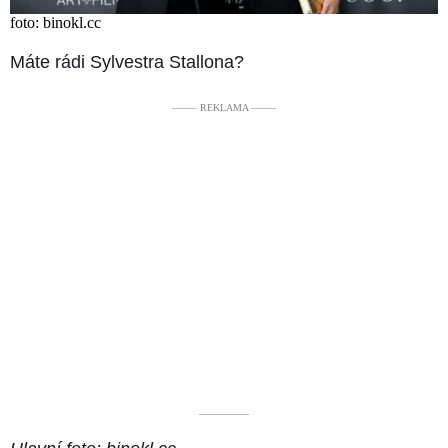
foto: binokl.cc
Máte rádi Sylvestra Stallona?
––––– REKLAMA –––––
––––––––––