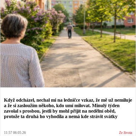
Když odcházel, nechal mi na ledničce vzkaz, že mě už nemiluje
a že si zasloužím někoho, kdo umí milovat. Minulý týden
zavolal s prosbou, jestli by mohl přijít na nedělní oběd,
protože ta druhá ho vyhodila a nemá kde strávit svátky
11:57 06.05.26
Ze života