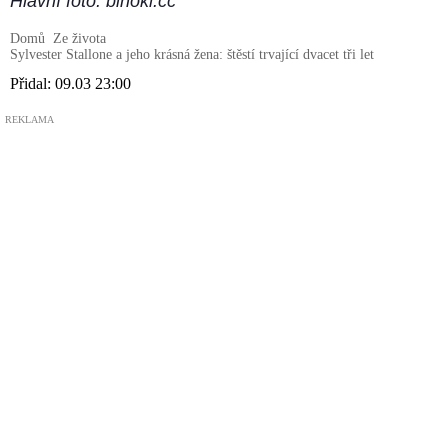
Hlavní foto: binokl.cc
Domů
Ze života
Sylvester Stallone a jeho krásná žena: štěstí trvající dvacet tři let
Přidal:
09.03 23:00
REKLAMA