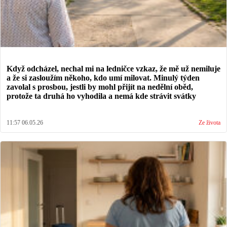
Když odcházel, nechal mi na ledničce vzkaz, že mě už nemiluje
a že si zasloužím někoho, kdo umí milovat. Minulý týden
zavolal s prosbou, jestli by mohl přijít na nedělní oběd,
protože ta druhá ho vyhodila a nemá kde strávit svátky
11:57 06.05.26
Ze života