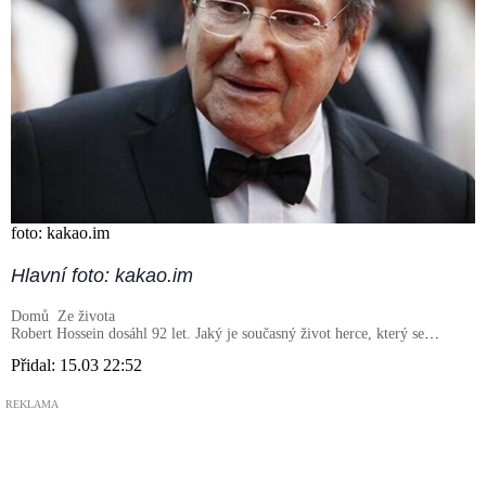
foto: kakao.im
Hlavní foto: kakao.im
Domů
Ze života
Robert Hossein dosáhl 92 let. Jaký je současný život herce, který se
proslavil hraním postavy Joffrey de Peyrac
Přidal:
15.03 22:52
REKLAMA