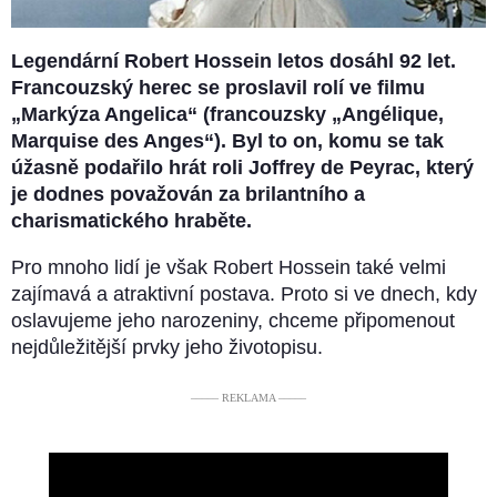
Legendární Robert Hossein letos dosáhl 92 let.
Francouzský herec se proslavil rolí ve filmu
„Markýza Angelica“ (francouzsky „Angélique,
Marquise des Anges“). Byl to on, komu se tak
úžasně podařilo hrát roli Joffrey de Peyrac, který
je dodnes považován za brilantního a
charismatického hraběte.
Pro mnoho lidí je však Robert Hossein také velmi
zajímavá a atraktivní postava. Proto si ve dnech, kdy
oslavujeme jeho narozeniny, chceme připomenout
nejdůležitější prvky jeho životopisu.
––––– REKLAMA –––––