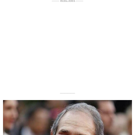
––––– REKLAMA –––––
––––––––––