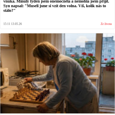
vnuka. Minulý týden jsem onemocněla a nemohla jsem přijít.
Syn napsal: "Museli jsme si vzít den volna. Víš, kolik nás to
stálo?"
15:11 13.05.26
Ze života