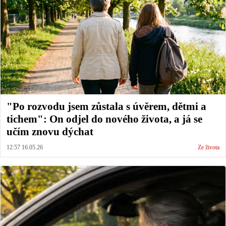
"Po rozvodu jsem zůstala s úvěrem, dětmi a
tichem": On odjel do nového života, a já se
učím znovu dýchat
12:57 16.05.26
Ze života