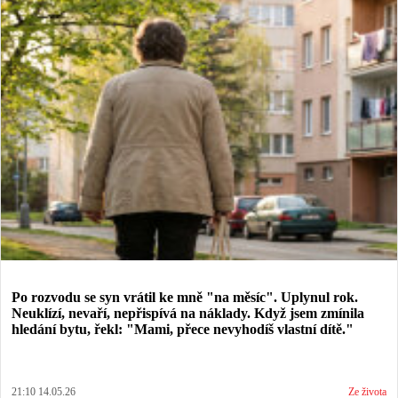
Po rozvodu se syn vrátil ke mně "na měsíc". Uplynul rok.
Neuklízí, nevaří, nepřispívá na náklady. Když jsem zmínila
hledání bytu, řekl: "Mami, přece nevyhodíš vlastní dítě."
21:10 14.05.26
Ze života