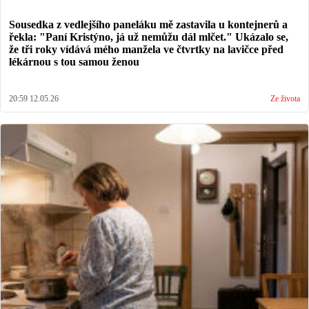
Sousedka z vedlejšího paneláku mě zastavila u kontejnerů a
řekla: "Paní Kristýno, já už nemůžu dál mlčet." Ukázalo se,
že tři roky vídává mého manžela ve čtvrtky na lavičce před
lékárnou s tou samou ženou
20:59 12.05.26
Ze života