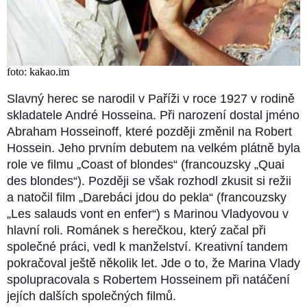
foto: kakao.im
Slavný herec se narodil v Paříži v roce 1927 v rodině
skladatele André Hosseina. Při narození dostal jméno
Abraham Hosseinoff, které později změnil na Robert
Hossein. Jeho prvním debutem na velkém plátně byla
role ve filmu „Coast of blondes“ (francouzsky „Quai
des blondes“). Později se však rozhodl zkusit si režii
a natočil film „Darebáci jdou do pekla“ (francouzsky
„Les salauds vont en enfer“) s Marinou Vladyovou v
hlavní roli. Románek s herečkou, který začal při
společné práci, vedl k manželství. Kreativní tandem
pokračoval ještě několik let. Jde o to, že Marina Vlady
spolupracovala s Robertem Hosseinem při natáčení
jejích dalších společných filmů.