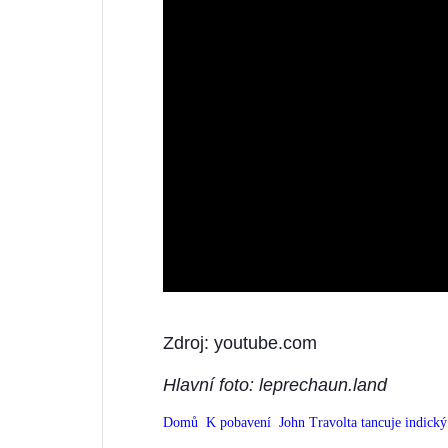
Zdroj: youtube.com
Hlavní foto: leprechaun.land
Domů
K pobavení
John Travolta tancuje indický 