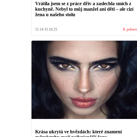
Vrátila jsem se z práce dřív a zaslechla smích z
kuchyně. Nebyl to můj manžel ani děti – ale cizí
žena u našeho stolu
11:14 31.10.25
K pobave
Krása ukrytá ve hvězdách: které znamení