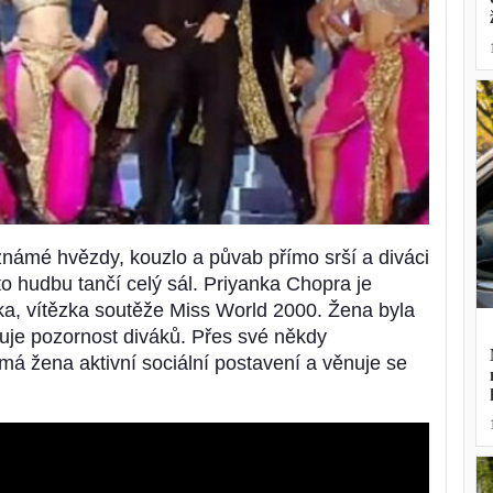
oznámé hvězdy, kouzlo a půvab přímo srší a diváci
uto hudbu tančí celý sál. Priyanka Chopra je
a, vítězka soutěže Miss World 2000. Žena byla
huje pozornost diváků. Přes své někdy
ímá žena aktivní sociální postavení a věnuje se