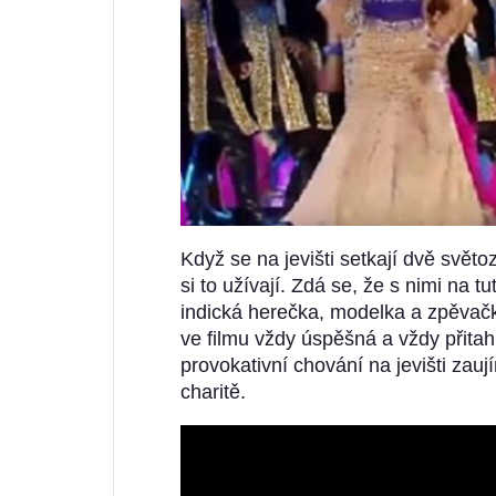
Když se na jevišti setkají dvě svět
si to užívají. Zdá se, že s nimi na t
indická herečka, modelka a zpěvačk
ve filmu vždy úspěšná a vždy přita
provokativní chování na jevišti zauj
charitě.