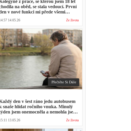
Kolegyně z práce, se kterou jsem 18 let
chodila na oběd, se stala vedoucí. První
den v nové funkci mi přede všemi
vytkla, že mám moc dlouhou přestávku.
14:57 14.05.26
Ze života
Přestávka trvala stejně jako vždycky
Přečtěte Si Dále
Každý den v šest ráno jedu autobusem
k snaše hlídat ročního vnuka. Minulý
týden jsem onemocněla a nemohla jsem
přijít. Syn napsal: "Museli jsme si vzít
15:11 13.05.26
Ze života
den volna. Víš, kolik nás to stálo?"