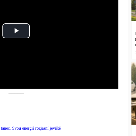
Play
Video
––––––––––
tanec. Svou energií rozjasní jeviště