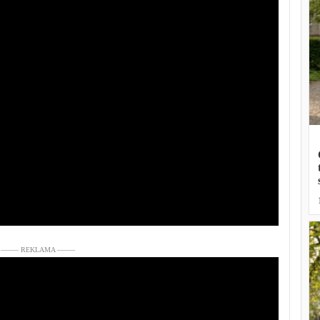
––––– REKLAMA –––––