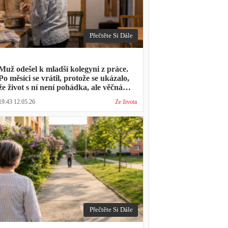
Přečtěte Si Dále
Muž odešel k mladší kolegyni z práce.
Po měsíci se vrátil, protože se ukázalo,
že život s ní není pohádka, ale věčná
párty a žádný oběd
19:43 12.05.26
Ze života
Přečtěte Si Dále