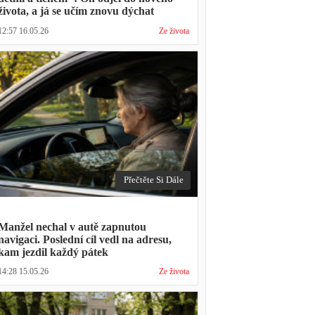
života, a já se učím znovu dýchat
12:57 16.05.26
Ze života
Přečtěte Si Dále
Manžel nechal v autě zapnutou
navigaci. Poslední cíl vedl na adresu,
kam jezdil každý pátek
14:28 15.05.26
Ze života