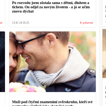
Po rozvodu jsem zůstala sama s dětmi, dluhem a
tichem. On odjel za novým životem - a já se učím
znovu dýchat
ní
13:41 24.10.25
K pobavení
Muži pod čtyřmi znameními zvěrokruhu, kteří své