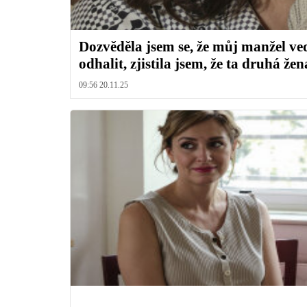
Dozvěděla jsem se, že můj manžel ved
odhalit, zjistila jsem, že ta druhá že
09:56 20.11.25