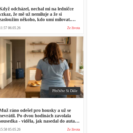
Když odcházel, nechal mi na ledničce
vzkaz, že mě už nemiluje a že si
zasloužím někoho, kdo umí milovat.
Minulý týden zavolal s prosbou, jestli by
11:57 06.05.26
Ze života
mohl přijít na nedělní oběd, protože ta
druhá ho vyhodila a nemá kde strávit
svátky
Přečtěte Si Dále
Muž ráno odešel pro housky a už se
nevrátil. Po dvou hodinách zavolala
sousedka - viděla, jak nasedal do auta s
kufrem, který jsem mu sama minulý
15:58 05.05.26
Ze života
týden pomáhala balit na služební cestu