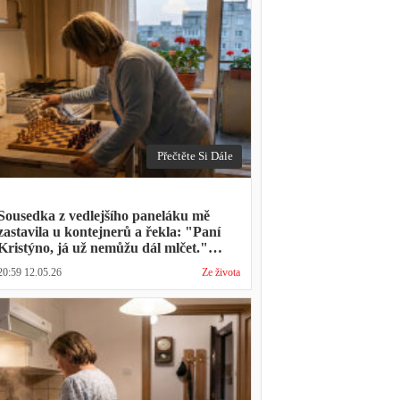
Přečtěte Si Dále
Sousedka z vedlejšího paneláku mě
zastavila u kontejnerů a řekla: "Paní
Kristýno, já už nemůžu dál mlčet."
Ukázalo se, že tři roky vídává mého
20:59 12.05.26
Ze života
manžela ve čtvrtky na lavičce před
lékárnou s tou samou ženou