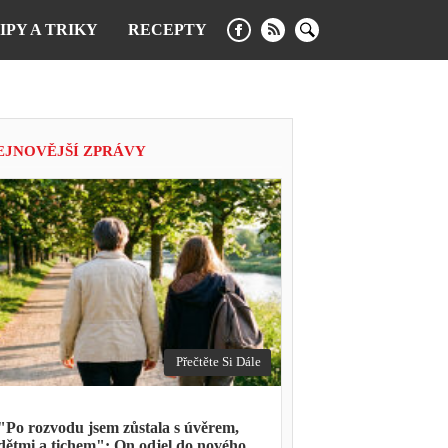
IPY A TRIKY
RECEPTY
EJNOVĚJŠÍ ZPRÁVY
Přečtěte Si Dále
"Po rozvodu jsem zůstala s úvěrem,
dětmi a tichem": On odjel do nového