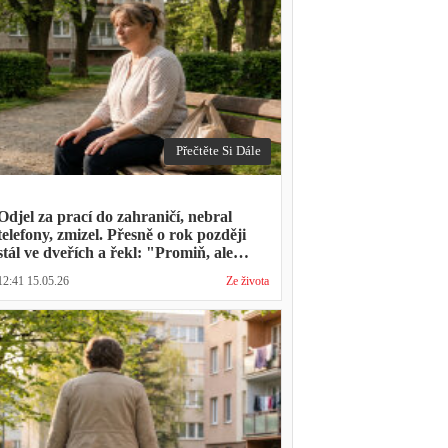
Přečtěte Si Dále
Odjel za prací do zahraničí, nebral
telefony, zmizel. Přesně o rok později
stál ve dveřích a řekl: "Promiň, ale
musíš mě vyslechnout"
12:41 15.05.26
Ze života