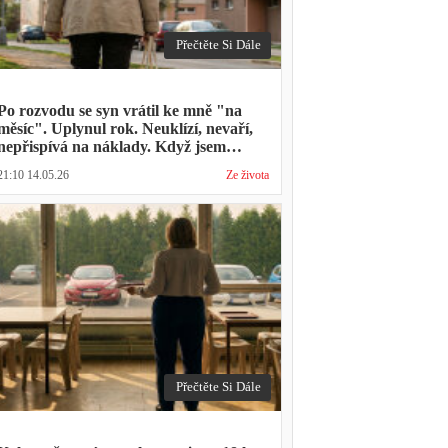
Přečtěte Si Dále
Po rozvodu se syn vrátil ke mně "na
měsíc". Uplynul rok. Neuklízí, nevaří,
nepřispívá na náklady. Když jsem
zmínila hledání bytu, řekl: "Mami,
21:10 14.05.26
Ze života
přece nevyhodíš vlastní dítě."
Přečtěte Si Dále