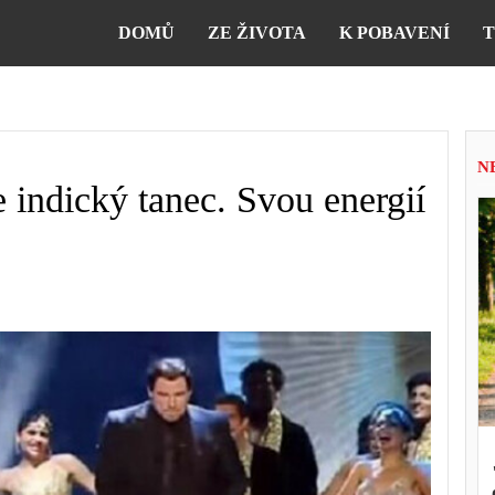
DOMŮ
ZE ŽIVOTA
K POBAVENÍ
T
N
e indický tanec. Svou energií