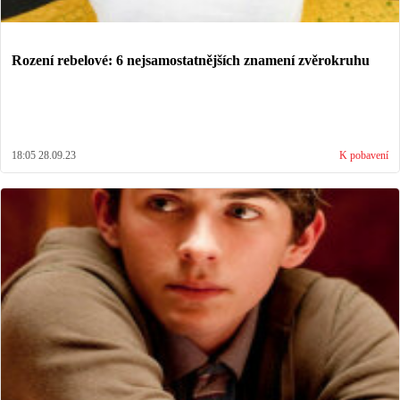
Rození rebelové: 6 nejsamostatnějších znamení zvěrokruhu
18:05 28.09.23
K pobavení