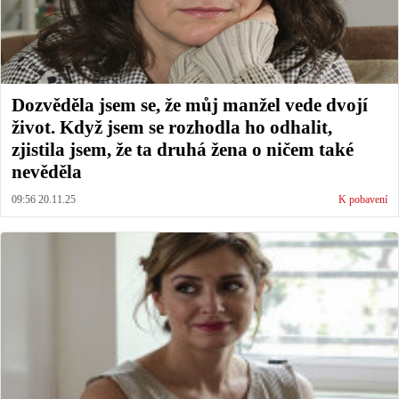
Dozvěděla jsem se, že můj manžel vede dvojí
život. Když jsem se rozhodla ho odhalit,
zjistila jsem, že ta druhá žena o ničem také
nevěděla
09:56 20.11.25
K pobavení