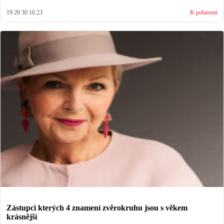
19:20 30.10.23
K pobavení
Zástupci kterých 4 znamení zvěrokruhu jsou s věkem
krásnější