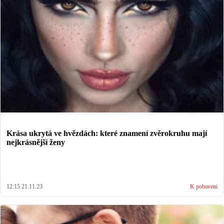
Krása ukrytá ve hvězdách: které znamení zvěrokruhu mají
nejkrásnější ženy
12:15 21.11.23
K pobavení