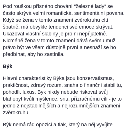
Pod rouškou přísného chování "železné lady" se
často skrývá velmi romantická, sentimentální povaha.
Když se žena v tomto znamení zvěrokruhu cítí
špatně, má obvykle tendenci své emoce skrývat.
Ukazovat vlastní slabiny je pro ni nepřijatelné.
Nicméně žena v tomto znamení dává svému muži
právo být ve všem důstojně první a nesnaží se ho
předbíhat, aby ho zastínila.
Býk
Hlavní charakteristiky Býka jsou konzervatismus,
praktičnost, zdravý rozum, snaha o finanční stabilitu,
pohodlí, luxus. Býk nikdy nebude riskovat svůj
blahobyt kvůli myšlence, snu, přízračnému cíli - je to
jedno z nejstabilnějších a nejrozumnějších znamení
zvěrokruhu.
Býk nemá rád opozici a tlak, který na něj vyvíjíte.