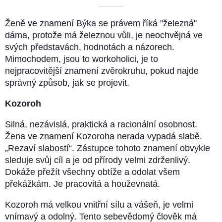
––––––––––
Ženě ve znamení Býka se právem říká "železná"
dáma, protože má železnou vůli, je neochvějná ve
svých představách, hodnotách a názorech.
Mimochodem, jsou to workoholici, je to
nejpracovitější znamení zvěrokruhu, pokud najde
správný způsob, jak se projevit.
Kozoroh
Silná, nezávislá, praktická a racionální osobnost.
Žena ve znamení Kozoroha nerada vypadá slabě.
„Rezaví slabostí“. Zástupce tohoto znamení obvykle
sleduje svůj cíl a je od přírody velmi zdrženlivý.
Dokáže přežít všechny obtíže a odolat všem
překážkám. Je pracovitá a houževnatá.
Kozoroh má velkou vnitřní sílu a vášeň, je velmi
vnímavý a odolný. Tento sebevědomý člověk má