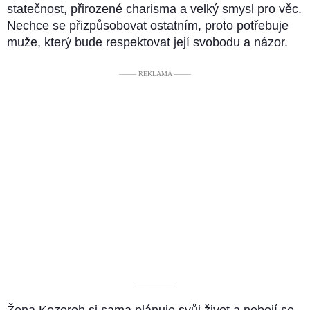
statečnost, přirozené charisma a velký smysl pro věc.
Nechce se přizpůsobovat ostatním, proto potřebuje
muže, který bude respektovat její svobodu a názor.
––––– REKLAMA –––––
––––––––––
Žena Kozoroh si sama plánuje svůj život a nebojí se