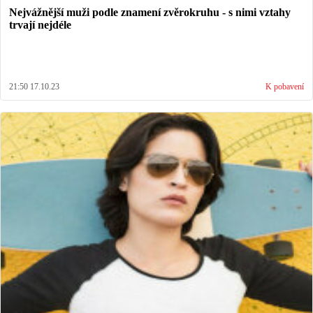
Nejvážnější muži podle znamení zvěrokruhu - s nimi vztahy
trvají nejdéle
21:50 17.10.23
K pobavení