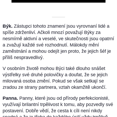
––––––––––
Býk.
Zástupci tohoto znamení jsou vyrovnaní lidé a
spíše zdrženliví. Ačkoli mnozí považují Býky za
nesmírně aktivní a veselé, ve skutečnosti jsou opatrní
a zvažují každé své rozhodnutí. Málokdy mění
zaměstnání a mohou odejít jen proto, že jejich šéf je
příliš nespravedlivý.
V osobním životě mohou Býci také dlouho snášet
výstřelky své druhé polovičky a doufat, že se jejich
milovaná osoba změní. Pokud se však setkají se
zradou ze strany partnera, vztah okamžitě ukončí.
Panna.
Panny, které jsou od přírody perfekcionisté,
využívají brilantní trpělivost k tomu, aby pozvedly své
postavení. Dobře vědí, že cesta k cíli není nikdy