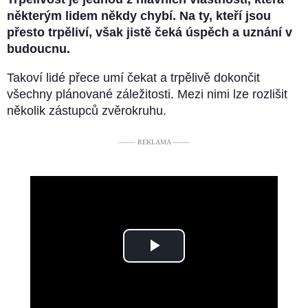
některým lidem někdy chybí.
Na ty, kteří jsou
přesto trpěliví, však jistě čeká úspěch a uznání v
budoucnu.
Takoví lidé přece umí čekat a trpělivě dokončit
všechny plánované záležitosti. Mezi nimi lze rozlišit
několik zástupců zvěrokruhu.
––––– REKLAMA –––––
Play
Video