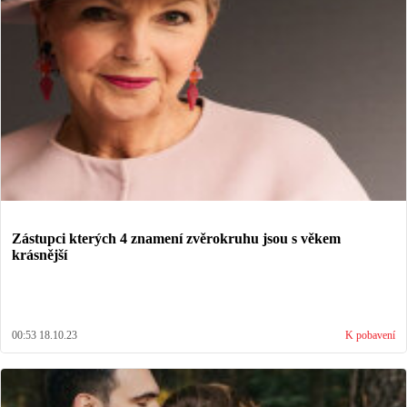
Zástupci kterých 4 znamení zvěrokruhu jsou s věkem
krásnější
00:53 18.10.23
K pobavení