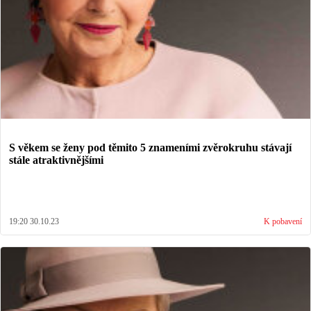
S věkem se ženy pod těmito 5 znameními zvěrokruhu stávají
stále atraktivnějšími
19:20 30.10.23
K pobavení