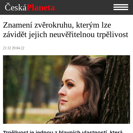
Česká
Planeta
Znamení zvěrokruhu, kterým lze
závidět jejich neuvěřitelnou trpělivost
21:32 29.04.22
Trpělivost je jednou z hlavních vlastností, která