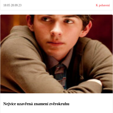
18:05 28.09.23
K pobavení
Nejvíce uzavřená znamení zvěrokruhu