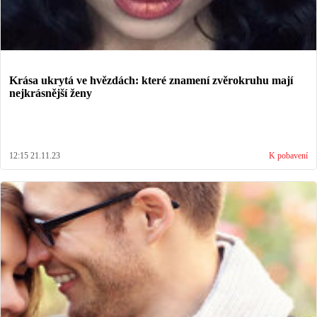
Krása ukrytá ve hvězdách: které znamení zvěrokruhu mají
nejkrásnější ženy
12:15 21.11.23
K pobavení