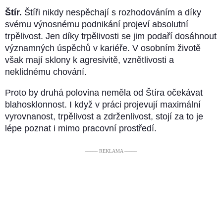
Štír.
Štíři nikdy nespěchají s rozhodováním a díky
svému výnosnému podnikání projeví absolutní
trpělivost. Jen díky trpělivosti se jim podaří dosáhnout
významných úspěchů v kariéře. V osobním životě
však mají sklony k agresivitě, vznětlivosti a
neklidnému chování.
Proto by druhá polovina neměla od Štíra očekávat
blahosklonnost. I když v práci projevují maximální
vyrovnanost, trpělivost a zdrženlivost, stojí za to je
lépe poznat i mimo pracovní prostředí.
––––– REKLAMA –––––