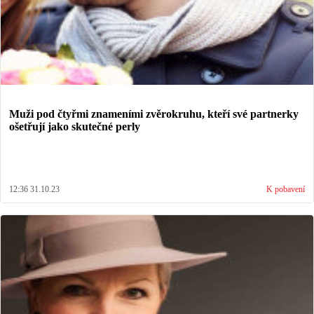
Muži pod čtyřmi znameními zvěrokruhu, kteří své partnerky
ošetřují jako skutečné perly
12:36 31.10.23
K pobavení