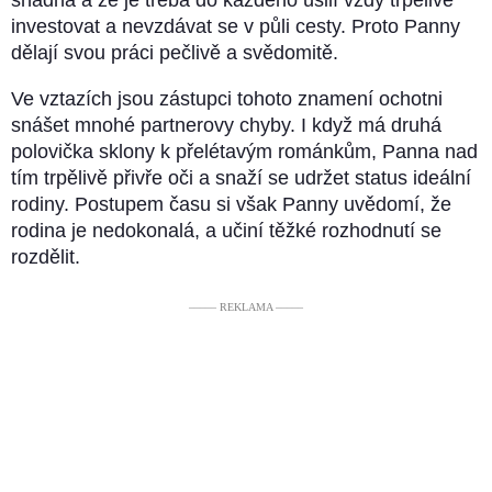
snadná a že je třeba do každého úsilí vždy trpělivě
investovat a nevzdávat se v půli cesty. Proto Panny
dělají svou práci pečlivě a svědomitě.
Ve vztazích jsou zástupci tohoto znamení ochotni
snášet mnohé partnerovy chyby. I když má druhá
polovička sklony k přelétavým románkům, Panna nad
tím trpělivě přivře oči a snaží se udržet status ideální
rodiny. Postupem času si však Panny uvědomí, že
rodina je nedokonalá, a učiní těžké rozhodnutí se
rozdělit.
––––– REKLAMA –––––