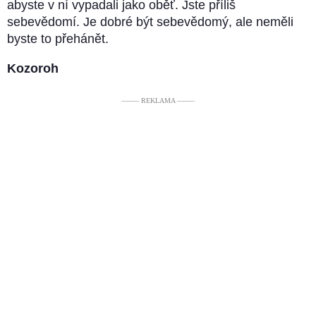
abyste v ní vypadali jako oběť. Jste příliš
sebevědomí. Je dobré být sebevědomý, ale neměli
byste to přehánět.
Kozoroh
––––– REKLAMA –––––