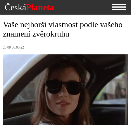
Česká
Planeta
Vaše nejhorší vlastnost podle vašeho
znamení zvěrokruhu
23:09 06.05.22