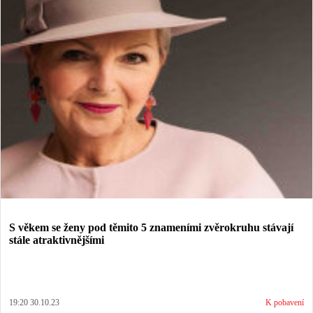
S věkem se ženy pod těmito 5 znameními zvěrokruhu stávají
stále atraktivnějšími
19:20 30.10.23
K pobavení