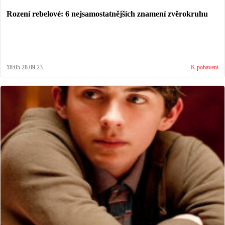
Rození rebelové: 6 nejsamostatnějších znamení zvěrokruhu
18:05 28.09.23
K pobavení