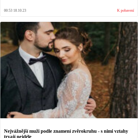
00:53 18.10.23
K pobavení
Nejvážnější muži podle znamení zvěrokruhu - s nimi vztahy
trvají nejdéle