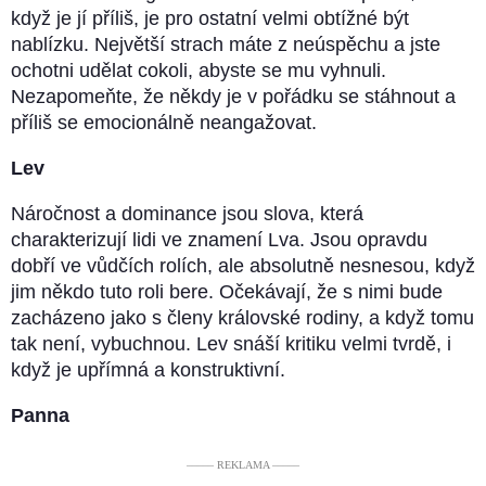
když je jí příliš, je pro ostatní velmi obtížné být
nablízku. Největší strach máte z neúspěchu a jste
ochotni udělat cokoli, abyste se mu vyhnuli.
Nezapomeňte, že někdy je v pořádku se stáhnout a
příliš se emocionálně neangažovat.
Lev
Náročnost a dominance jsou slova, která
charakterizují lidi ve znamení Lva. Jsou opravdu
dobří ve vůdčích rolích, ale absolutně nesnesou, když
jim někdo tuto roli bere. Očekávají, že s nimi bude
zacházeno jako s členy královské rodiny, a když tomu
tak není, vybuchnou. Lev snáší kritiku velmi tvrdě, i
když je upřímná a konstruktivní.
Panna
––––– REKLAMA –––––