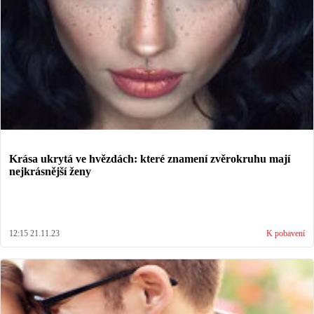
Krása ukrytá ve hvězdách: které znamení zvěrokruhu mají
nejkrásnější ženy
12:15 21.11.23
K pobavení