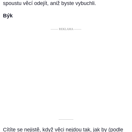
spoustu věcí odejít, aniž byste vybuchli.
Býk
––––– REKLAMA –––––
––––––––––
Cítíte se nejistě, když věci nejdou tak, jak by (podle