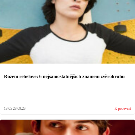
Rození rebelové: 6 nejsamostatnějších znamení zvěrokruhu
18:05 28.09.23
K pobavení