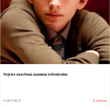
Nejvíce uzavřená znamení zvěrokruhu
15:49 27.09.23
K pobavení