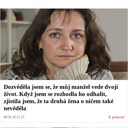
Dozvěděla jsem se, že můj manžel vede dvojí
život. Když jsem se rozhodla ho odhalit,
zjistila jsem, že ta druhá žena o ničem také
nevěděla
09:56 20.11.25
K pobavení