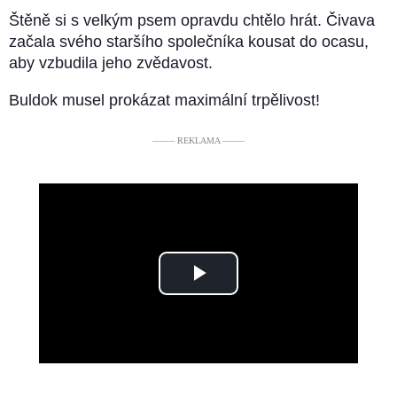
Štěně si s velkým psem opravdu chtělo hrát. Čivava
začala svého staršího společníka kousat do ocasu,
aby vzbudila jeho zvědavost.
Buldok musel prokázat maximální trpělivost!
––––– REKLAMA –––––
Play
Video