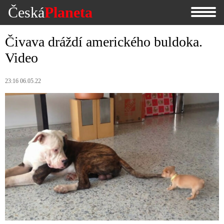
Česká
Planeta
Čivava dráždí amerického buldoka.
Video
23:16 06.05.22