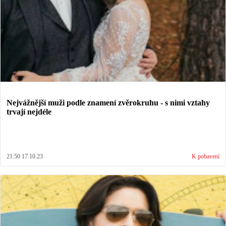
Nejvážnější muži podle znamení zvěrokruhu - s nimi vztahy
trvají nejdéle
21:50 17.10.23
K pobavení