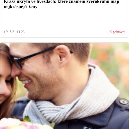
Krása ukrytá ve hvězdách: které znamení zvěrokruhu mají
nejkrásnější ženy
12:15 21.11.23
K pobavení