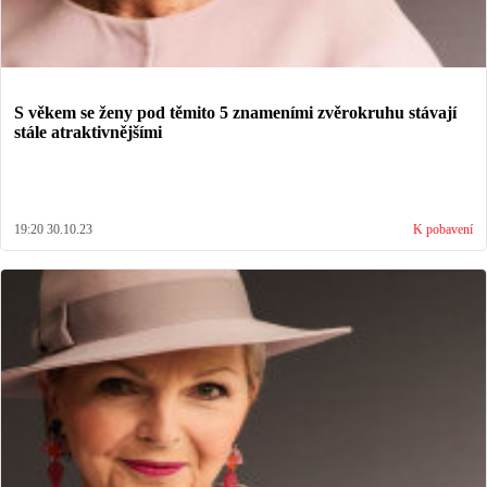
S věkem se ženy pod těmito 5 znameními zvěrokruhu stávají
stále atraktivnějšími
19:20 30.10.23
K pobavení