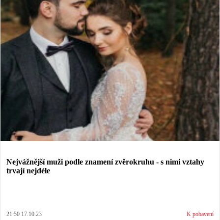
Nejvážnější muži podle znamení zvěrokruhu - s nimi vztahy
trvají nejdéle
21:50 17.10.23
K pobavení