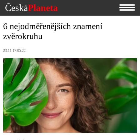
Česká
Planeta
6 nejodměřenějších znamení
zvěrokruhu
23:11 17.05.22