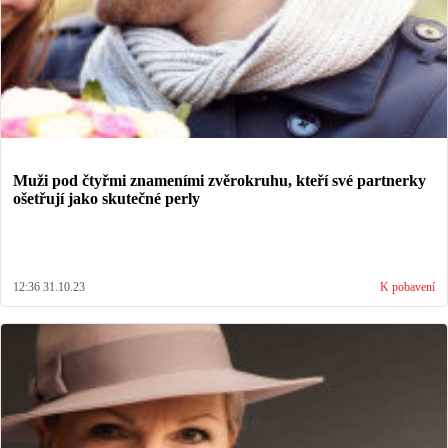
Muži pod čtyřmi znameními zvěrokruhu, kteří své partnerky
ošetřují jako skutečné perly
12:36 31.10.23
K pobavení