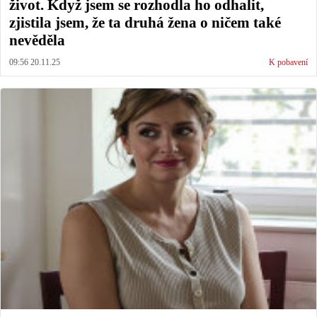
život. Když jsem se rozhodla ho odhalit,
zjistila jsem, že ta druhá žena o ničem také
nevěděla
09:56 20.11.25
K pobavení