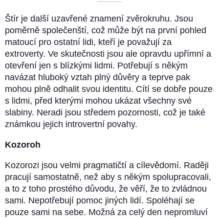
––––––––––
Štír je další uzavřené znamení zvěrokruhu. Jsou
poměrně společenští, což může být na první pohled
matoucí pro ostatní lidi, kteří je považují za
extroverty. Ve skutečnosti jsou ale opravdu upřímní a
otevření jen s blízkými lidmi. Potřebují s někým
navázat hluboký vztah plný důvěry a teprve pak
mohou plně odhalit svou identitu. Cítí se dobře pouze
s lidmi, před kterými mohou ukázat všechny své
slabiny. Neradi jsou středem pozornosti, což je také
známkou jejich introvertní povahy.
Kozoroh
Kozorozi jsou velmi pragmatičtí a cílevědomí. Raději
pracují samostatně, než aby s někým spolupracovali,
a to z toho prostého důvodu, že věří, že to zvládnou
sami. Nepotřebují pomoc jiných lidí. Spoléhají se
pouze sami na sebe. Možná za celý den nepromluví