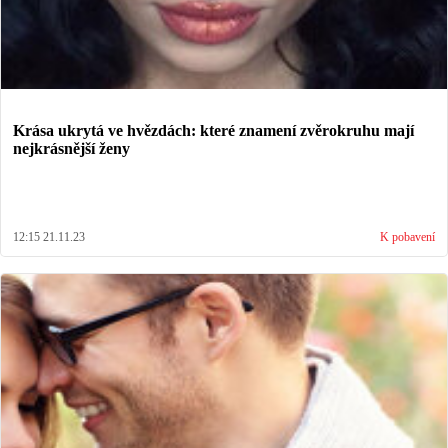
Krása ukrytá ve hvězdách: které znamení zvěrokruhu mají
nejkrásnější ženy
12:15 21.11.23
K pobavení