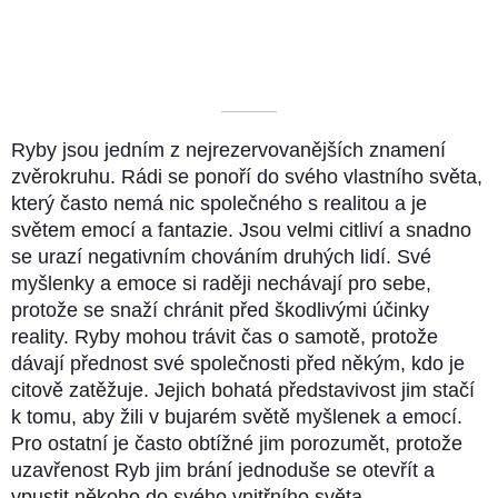
––––––––––
Ryby jsou jedním z nejrezervovanějších znamení
zvěrokruhu. Rádi se ponoří do svého vlastního světa,
který často nemá nic společného s realitou a je
světem emocí a fantazie. Jsou velmi citliví a snadno
se urazí negativním chováním druhých lidí. Své
myšlenky a emoce si raději nechávají pro sebe,
protože se snaží chránit před škodlivými účinky
reality. Ryby mohou trávit čas o samotě, protože
dávají přednost své společnosti před někým, kdo je
citově zatěžuje. Jejich bohatá představivost jim stačí
k tomu, aby žili v bujarém světě myšlenek a emocí.
Pro ostatní je často obtížné jim porozumět, protože
uzavřenost Ryb jim brání jednoduše se otevřít a
vpustit někoho do svého vnitřního světa.