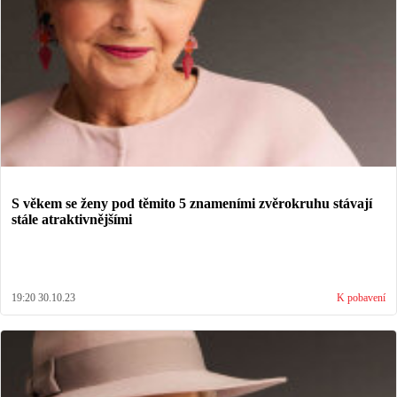
S věkem se ženy pod těmito 5 znameními zvěrokruhu stávají
stále atraktivnějšími
19:20 30.10.23
K pobavení