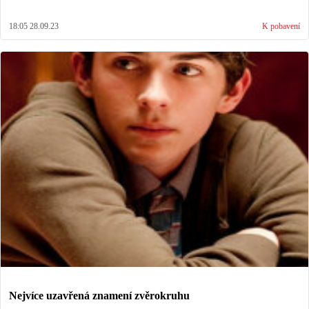
18:05 28.09.23
K pobavení
Nejvíce uzavřená znamení zvěrokruhu