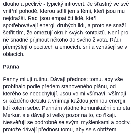
dlouho a pečlivě - typický introvert. Je šťastný ve své
vnitřní pohodě, kterou sdílí jen s těmi, kteří jsou mu
nejdražší. Raci jsou empatičtí lidé, kteří
spotřebovávají energii druhých lidí, a proto se snaží
šetřit tím, že omezují okruh svých kontaktů. Není pro
ně snadné přijmout někoho do svého života. Rádi
přemýšlejí o pocitech a emocích, sní a vznášejí se v
oblacích.
Panna
Panny milují rutinu. Dávají přednost tomu, aby vše
probíhalo podle předem stanoveného plánu, od
kterého se neodchylují. Jsou velmi všímaví. Všímají
si každého detailu a vnímají každou jemnou energii
lidí kolem sebe. Pannám vládne komunikační planeta
Merkur, ale dávají si velký pozor na to, co říkají.
Nesvěřují se podrobně se svými myšlenkami a pocity,
protože dávají přednost tomu, aby se s obtížemi