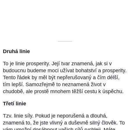
––––––––––
Druhá linie
To je linie prosperity. Její tvar znamená, jak si v
budoucnu budeme moci užívat bohatství a prosperity.
Tento řádek by měl být nepřerušovaný a čím délší,
tím lepší. Samozřejmě to neznamená život v
chudobě, ale prostě mnohem těžší cestu k úspěchu.
Třetí linie
Tzv. linie síly. Pokud je neporušená a dlouhá,
znamená to, že jste vlivný a duševně silný člověk. To
vám umožní dosáhnout vašich cílů rychleji. Máte