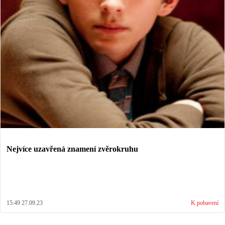
Nejvíce uzavřená znamení zvěrokruhu
15:49 27.09.23
K pobavení