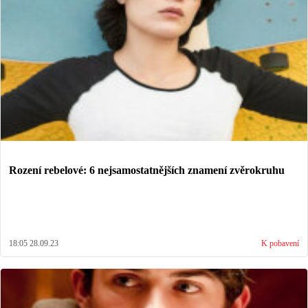
Rození rebelové: 6 nejsamostatnějších znamení zvěrokruhu
18:05 28.09.23
K pobavení