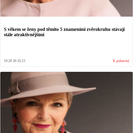
S věkem se ženy pod těmito 5 znameními zvěrokruhu stávají
stále atraktivnějšími
19:20 30.10.23
K pobavení