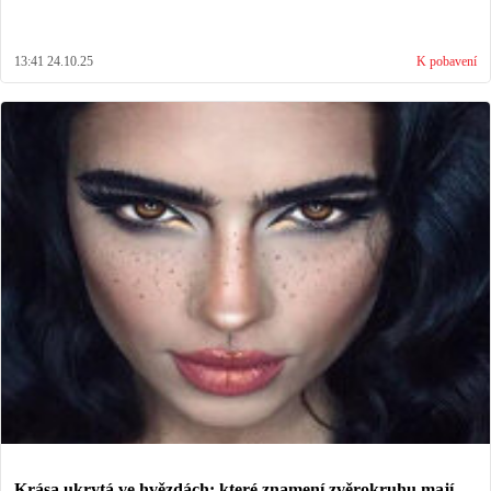
13:41 24.10.25
K pobavení
Krása ukrytá ve hvězdách: které znamení zvěrokruhu mají