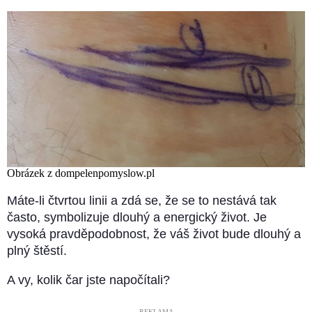
Obrázek z dompelenpomyslow.pl
Máte-li čtvrtou linii a zdá se, že se to nestává tak
často, symbolizuje dlouhý a energický život. Je
vysoká pravděpodobnost, že váš život bude dlouhý a
plný štěstí.
A vy, kolik čar jste napočítali?
––––– REKLAMA –––––