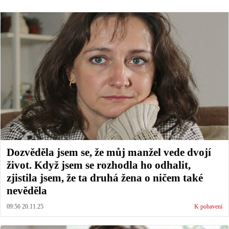
Dozvěděla jsem se, že můj manžel vede dvojí
život. Když jsem se rozhodla ho odhalit,
zjistila jsem, že ta druhá žena o ničem také
nevěděla
09:56 20.11.25
K pobavení