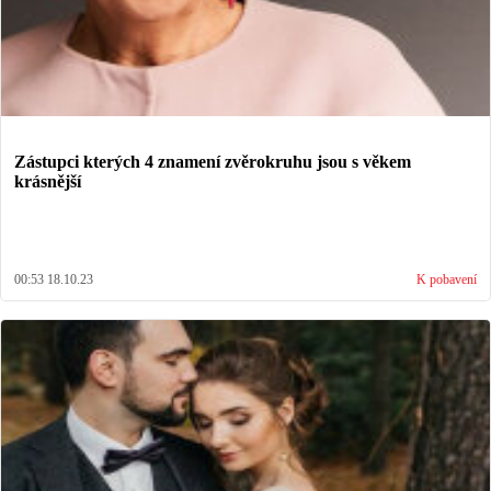
Zástupci kterých 4 znamení zvěrokruhu jsou s věkem
krásnější
00:53 18.10.23
K pobavení