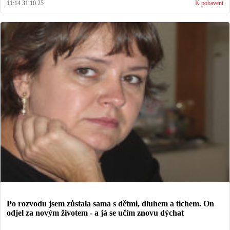
11:14 31.10.25
K pobavení
Po rozvodu jsem zůstala sama s dětmi, dluhem a tichem. On
odjel za novým životem - a já se učím znovu dýchat