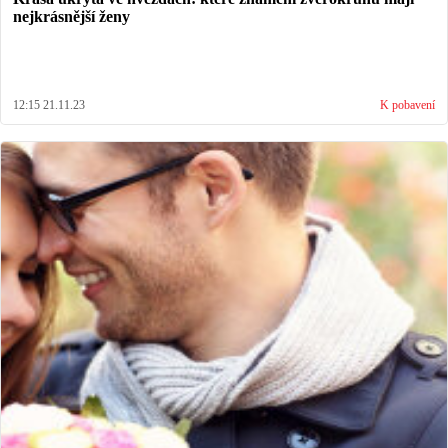
nejkrásnější ženy
12:15 21.11.23
K pobavení