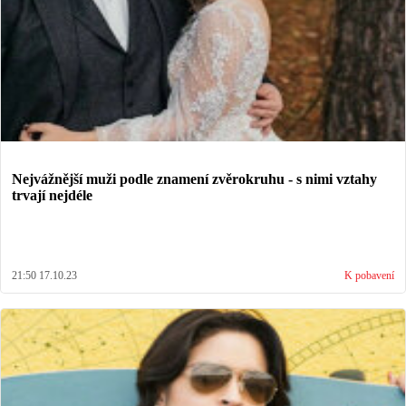
Nejvážnější muži podle znamení zvěrokruhu - s nimi vztahy
trvají nejdéle
21:50 17.10.23
K pobavení